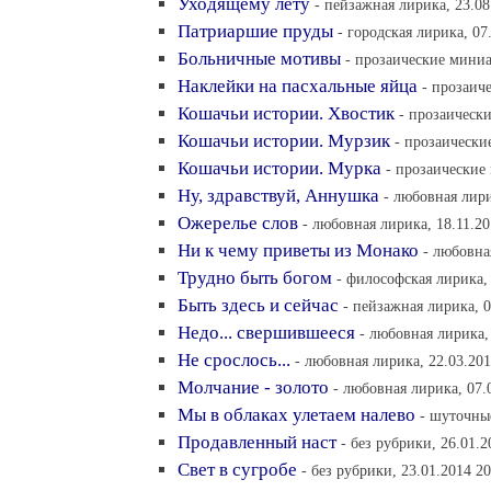
Уходящему лету
- пейзажная лирика, 23.08
Патриаршие пруды
- городская лирика, 07
Больничные мотивы
- прозаические миниа
Наклейки на пасхальные яйца
- прозаич
Кошачьи истории. Хвостик
- прозаическ
Кошачьи истории. Мурзик
- прозаически
Кошачьи истории. Мурка
- прозаические
Ну, здравствуй, Аннушка
- любовная лири
Ожерелье слов
- любовная лирика, 18.11.20
Ни к чему приветы из Монако
- любовна
Трудно быть богом
- философская лирика, 
Быть здесь и сейчас
- пейзажная лирика, 0
Недо... свершившееся
- любовная лирика,
Не срослось...
- любовная лирика, 22.03.201
Молчание - золото
- любовная лирика, 07.
Мы в облаках улетаем налево
- шуточные
Продавленный наст
- без рубрики, 26.01.2
Свет в сугробе
- без рубрики, 23.01.2014 20