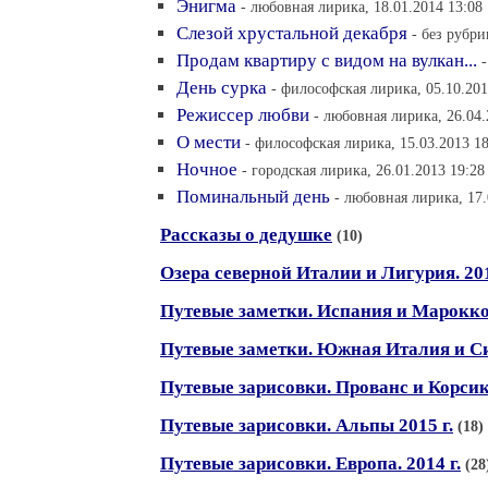
Энигма
- любовная лирика, 18.01.2014 13:08
Слезой хрустальной декабря
- без рубри
Продам квартиру с видом на вулкан...
День сурка
- философская лирика, 05.10.201
Режиссер любви
- любовная лирика, 26.04.
О мести
- философская лирика, 15.03.2013 18
Ночное
- городская лирика, 26.01.2013 19:28
Поминальный день
- любовная лирика, 17.
Рассказы о дедушке
(10)
Озера северной Италии и Лигурия. 201
Путевые заметки. Испания и Марокко
Путевые заметки. Южная Италия и Си
Путевые зарисовки. Прованс и Корсика
Путевые зарисовки. Альпы 2015 г.
(18)
Путевые зарисовки. Европа. 2014 г.
(28