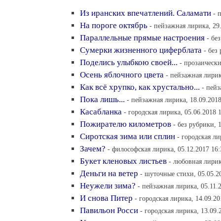
Из иранских впечатлений. Саламати
- 
На пороге октябрь
- пейзажная лирика, 29
Параллельные прямые настроения
- бе
Сумерки жизненного циферблата
- без
Поделись улыбкою своей...
- прозаическ
Осень яблочного цвета
- пейзажная лирик
Как всё хрупко, как хрустально...
- пейз
Пока лишь...
- пейзажная лирика, 18.09.2018
Касабланка
- городская лирика, 05.06.2018 
Пожирателю километров
- без рубрики, 
Сиротская зима или сплин
- городская ли
Зачем?
- философская лирика, 05.12.2017 16:
Букет кленовых листьев
- любовная лирик
Деньги на ветер
- шуточные стихи, 05.05.2
Неужели зима?
- пейзажная лирика, 05.11.
И снова Питер
- городская лирика, 14.09.20
Павильон Росси
- городская лирика, 13.09.