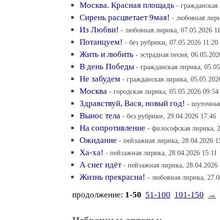
Москва. Красная площадь
- гражданская 
Сирень расцветает 9мая!
- любовная лири
Из Любви!
- любовная лирика, 07.05.2026 1
Потанцуем!
- без рубрики, 07.05.2026 11:20
Жить и любить
- эстрадная песня, 06.05.202
В день Победы
- гражданская лирика, 05.05
Не забудем
- гражданская лирика, 05.05.202
Москва
- городская лирика, 05.05.2026 09:54
Здравствуй, Вася, новый год!
- шуточные
Вынос тела
- без рубрики, 29.04.2026 17:46
На сопротивление
- философская лирика, 2
Ожидание
- пейзажная лирика, 28.04.2026 1
Ха-ха!
- пейзажная лирика, 28.04.2026 15:11
А снег идёт
- пейзажная лирика, 28.04.2026 
Жизнь прекрасна!
- любовная лирика, 27.0
продолжение:
1-50
51-100
101-150
→