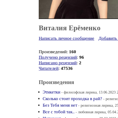
Виталия Ерёменко
Написать личное сообщение
Добавить 
Произведений:
160
Получено рецензий
:
96
Написано рецензий
:
2
Читателей
:
47536
Произведения
Этикетки
- философская лирика, 13.06.2023 
Сколько стоит проходка в рай?
- религи
Без Тебя меня нет
- религиозная лирика, 25
Все с тобой так..
- любовная лирика, 05.04.