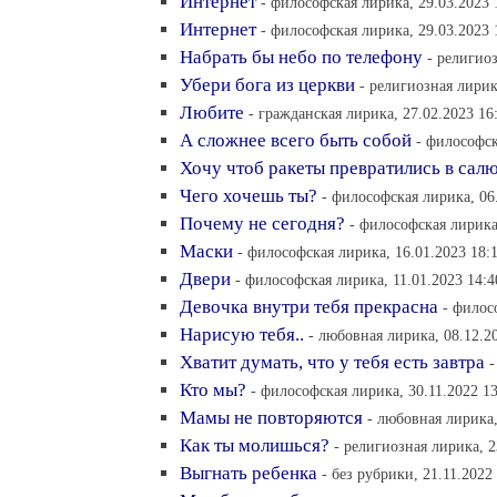
Интернет
- философская лирика, 29.03.2023 
Интернет
- философская лирика, 29.03.2023 
Набрать бы небо по телефону
- религиоз
Убери бога из церкви
- религиозная лирик
Любите
- гражданская лирика, 27.02.2023 16
А сложнее всего быть собой
- философск
Хочу чтоб ракеты превратились в сал
Чего хочешь ты?
- философская лирика, 06
Почему не сегодня?
- философская лирика
Маски
- философская лирика, 16.01.2023 18:
Двери
- философская лирика, 11.01.2023 14:4
Девочка внутри тебя прекрасна
- филос
Нарисую тебя..
- любовная лирика, 08.12.2
Хватит думать, что у тебя есть завтра
-
Кто мы?
- философская лирика, 30.11.2022 13
Мамы не повторяются
- любовная лирика,
Как ты молишься?
- религиозная лирика, 2
Выгнать ребенка
- без рубрики, 21.11.2022