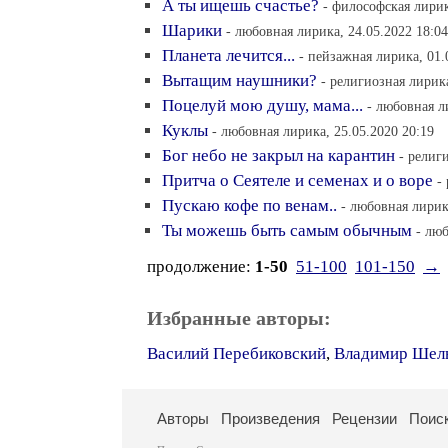
А ты ищешь счастье?
- философская лирик
Шарики
- любовная лирика, 24.05.2022 18:04
Планета лечится...
- пейзажная лирика, 01.
Вытащим наушники?
- религиозная лирика
Поцелуй мою душу, мама...
- любовная л
Куклы
- любовная лирика, 25.05.2020 20:19
Бог небо не закрыл на карантин
- религ
Притча о Сеятеле и семенах и о воре
-
Пускаю кофе по венам..
- любовная лирик
Ты можешь быть самым обычным
- люб
продолжение:
1-50
51-100
101-150
→
Избранные авторы:
Василий Перебиковский
,
Владимир Шел
Авторы
Произведения
Рецензии
Поис