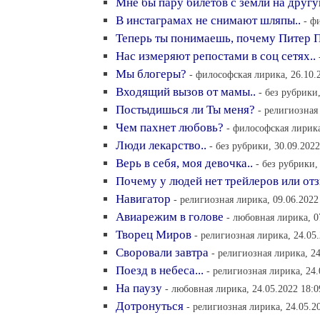
Мне бы пару билетов с земли на другу
В инстаграмах не снимают шляпы..
- ф
Теперь ты понимаешь, почему Питер П
Нас измеряют репостами в соц сетях..
Мы блогеры?
- философская лирика, 26.10.
Входящий вызов от мамы..
- без рубрики
Постыдишься ли Ты меня?
- религиозная
Чем пахнет любовь?
- философская лирика
Люди лекарство..
- без рубрики, 30.09.2022
Верь в себя, моя девочка..
- без рубрики,
Почему у людей нет трейлеров или от
Навигатор
- религиозная лирика, 09.06.2022
Авиарежим в голове
- любовная лирика, 0
Творец Миров
- религиозная лирика, 24.05
Своровали завтра
- религиозная лирика, 24
Поезд в небеса...
- религиозная лирика, 24.
На паузу
- любовная лирика, 24.05.2022 18:0
Дотронуться
- религиозная лирика, 24.05.2