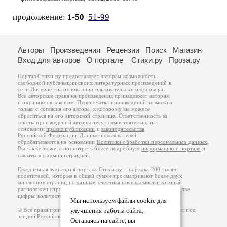
продолжение:
1-50
51-99
Авторы
Произведения
Рецензии
Поиск
Магазин
Вход для авторов
О портале
Стихи.ру
Проза.ру
Портал Стихи.ру предоставляет авторам возможность
свободной публикации своих литературных произведений в
сети Интернет на основании
пользовательского договора
.
Все авторские права на произведения принадлежат авторам
и охраняются
законом
. Перепечатка произведений возможна
только с согласия его автора, к которому вы можете
обратиться на его авторской странице. Ответственность за
тексты произведений авторы несут самостоятельно на
основании
правил публикации
и
законодательства
Российской Федерации
. Данные пользователей
обрабатываются на основании
Политики обработки персональных данных
.
Вы также можете посмотреть более подробную
информацию о портале
и
связаться с администрацией
.
Ежедневная аудитория портала Стихи.ру – порядка 200 тысяч
посетителей, которые в общей сумме просматривают более двух
миллионов страниц по данным счетчика посещаемости, который
расположен справа от этого текста. В каждой графе указано по две
цифры: количество просмотров и количество посетителей.
Мы используем файлы cookie для
© Все права принадлежат авторам, 2000-2026. Портал работает под
улучшения работы сайта.
эгидой
Российского союза писателей
.
18+
Оставаясь на сайте, вы