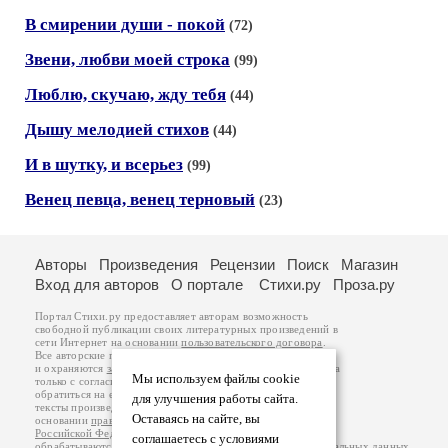
В смирении души - покой
(72)
Звени, любви моей строка
(99)
Люблю, скучаю, жду тебя
(44)
Дышу мелодией стихов
(44)
И в шутку, и всерьез
(99)
Венец певца, венец терновый
(23)
Авторы
Произведения
Рецензии
Поиск
Магазин
Вход для авторов
О портале
Стихи.ру
Проза.ру
Портал Стихи.ру предоставляет авторам возможность
свободной публикации своих литературных произведений в
сети Интернет на основании
пользовательского договора
.
Все авторские права на произведения принадлежат авторам
и охраняются
законом
. Перепечатка произведений возможна
Мы используем файлы cookie
только с согласия его автора, к которому вы можете
обратиться на его авторской странице. Ответственность за
для улучшения работы сайта.
тексты произведений авторы несут самостоятельно на
Оставаясь на сайте, вы
основании
правил публикации
и
законодательства
Российской Федерации
. Данные пользователей
соглашаетесь с условиями
обрабатываются на основании
Политики обработки персональных данных
.