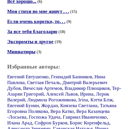
Всё хорошо...
(6)
Мои стихи во мне живут . . .
(15)
Если очень коротко, то. . .
(9)
За все тебя благодарю
(10)
Экспромты и другое
(19)
Миниатюры
(3)
Избранные авторы:
Евгений Евтушенко
,
Геннадий Банников
,
Нина
Павлова
,
Светлая Печаль
,
Дмитрий Валерьевич
Дубов
,
Вячеслав Артемов
,
Владимир Плющиков
,
Тер-
Азарян Григорий
,
Алексей Львов
,
Ирина
,
Лерик
Валерий
,
Людмила Рогожникова
,
Irina
,
Кэтти Блэк
,
Евгений Бунин
,
Жордан
,
Князева Светлана
,
Татьяна
Егоровна Полякова
,
Вера Катко
,
Вера Казанцева
-Лосьева
,
Госпожа Удача
,
Гавриил Иваниченко
,
Илана Арад
,
Софрон Бурков
,
Борис Коренфельд
,
Александр Зенкевич
,
Гаванская Наталья
,
Ирина