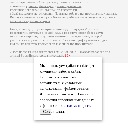
тексты произведений авторы несут самостоятельно на
основании
правил публикации
и
законодательства
Российской Федерации
. Данные пользователей
обрабатываются на основании
Политики обработки персональных данных
.
Вы также можете посмотреть более подробную
информацию о портале
и
связаться с администрацией
.
Ежедневная аудитория портала Стихи.ру – порядка 200 тысяч
посетителей, которые в общей сумме просматривают более двух
миллионов страниц по данным счетчика посещаемости, который
расположен справа от этого текста. В каждой графе указано по две
цифры: количество просмотров и количество посетителей.
© Все права принадлежат авторам, 2000-2026. Портал работает под
эгидой
Российского союза писателей
.
18+
Мы используем файлы cookie для
улучшения работы сайта.
Оставаясь на сайте, вы
соглашаетесь с условиями
использования файлов cookies.
Чтобы ознакомиться с Политикой
обработки персональных данных
и файлов cookie,
нажмите здесь
.
Соглашаюсь