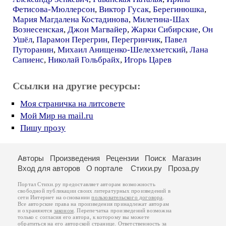
Фетисова-Мюллерсон
,
Виктор Гусак
,
Берегинюшка
,
Мария Магдалена Костадинова
,
Милетина-Шах
Вознесенская
,
Джон Магвайер
,
Жарки Сибирские
,
Он
Ушёл
,
Парамон Перегрин
,
Перегринчик
,
Павел
Путоранин
,
Михаил Анищенко-Шелехметский
,
Лана
Сапиенс
,
Николай Гольбрайх
,
Игорь Царев
Ссылки на другие ресурсы:
Моя страничка на литсовете
Мой Мир на mail.ru
Пишу прозу
Авторы
Произведения
Рецензии
Поиск
Магазин
Вход для авторов
О портале
Стихи.ру
Проза.ру
Портал Стихи.ру предоставляет авторам возможность
свободной публикации своих литературных произведений в
сети Интернет на основании
пользовательского договора
.
Все авторские права на произведения принадлежат авторам
и охраняются
законом
. Перепечатка произведений возможна
только с согласия его автора, к которому вы можете
обратиться на его авторской странице. Ответственность за