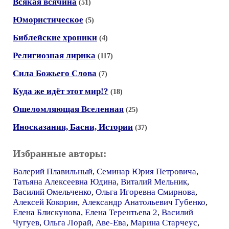
Всякая всячина
(51)
Юмористическое
(5)
Библейские хроники
(4)
Религиозная лирика
(117)
Сила Божьего Слова
(7)
Куда же идёт этот мир!?
(18)
Ошеломляющая Вселенная
(25)
Иносказания, Басни, Истории
(37)
Избранные авторы:
Валерий Плавильный
,
Семинар Юрия Петровича
,
Татьяна Алексеевна Юдина
,
Виталий Мельник
,
Василий Омельченко
,
Ольга Игоревна Смирнова
,
Алексей Кокорин
,
Александр Анатольевич Губенко
,
Елена Блискунова
,
Елена Терентьева 2
,
Василий
Чугуев
,
Ольга Лорай
,
Аве-Ева
,
Марина Старчеус
,