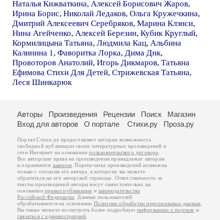
Наталья Кижваткина
,
Алексей Борисович Жаров
,
Ирина Борис
,
Николай Ледаков
,
Ольга Кружечкина
,
Дмитрий Алексеевич Серебряков
,
Марина Клэнси
,
Нина Агейченко
,
Алексей Березин
,
Кубик Круглый
,
Кормилицына Татьяна
,
Людмила Кац
,
Альбина
Калинина 1
,
Фаворитка Лорка
,
Дима Днк
,
Провоторов Анатолий
,
Игорь Дикмаров
,
Татьяна
Ефимова Стихи Для Детей
,
Стрижевская Татьяна
,
Леся Шинкарюк
Авторы
Произведения
Рецензии
Поиск
Магазин
Вход для авторов
О портале
Стихи.ру
Проза.ру
Портал Стихи.ру предоставляет авторам возможность
свободной публикации своих литературных произведений в
сети Интернет на основании
пользовательского договора
.
Все авторские права на произведения принадлежат авторам
и охраняются
законом
. Перепечатка произведений возможна
только с согласия его автора, к которому вы можете
обратиться на его авторской странице. Ответственность за
тексты произведений авторы несут самостоятельно на
основании
правил публикации
и
законодательства
Российской Федерации
. Данные пользователей
обрабатываются на основании
Политики обработки персональных данных
.
Вы также можете посмотреть более подробную
информацию о портале
и
связаться с администрацией
.