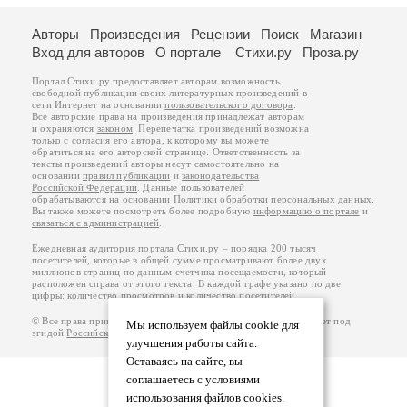
Авторы
Произведения
Рецензии
Поиск
Магазин
Вход для авторов
О портале
Стихи.ру
Проза.ру
Портал Стихи.ру предоставляет авторам возможность
свободной публикации своих литературных произведений в
сети Интернет на основании
пользовательского договора
.
Все авторские права на произведения принадлежат авторам
и охраняются
законом
. Перепечатка произведений возможна
только с согласия его автора, к которому вы можете
обратиться на его авторской странице. Ответственность за
тексты произведений авторы несут самостоятельно на
основании
правил публикации
и
законодательства
Российской Федерации
. Данные пользователей
обрабатываются на основании
Политики обработки персональных данных
.
Вы также можете посмотреть более подробную
информацию о портале
и
связаться с администрацией
.
Ежедневная аудитория портала Стихи.ру – порядка 200 тысяч
посетителей, которые в общей сумме просматривают более двух
миллионов страниц по данным счетчика посещаемости, который
расположен справа от этого текста. В каждой графе указано по две
цифры: количество просмотров и количество посетителей.
© Все права принадлежат авторам, 2000-2026. Портал работает под
Мы используем файлы cookie для
эгидой
Российского союза писателей
.
18+
улучшения работы сайта.
Оставаясь на сайте, вы
соглашаетесь с условиями
использования файлов cookies.