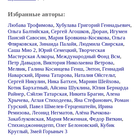
Избранные авторы:
Любава Трофимова
,
Хубулава Григорий Геннадьевич
,
Ольга Балтийская
,
Сергей Агошков
,
Дюран
,
Игумен
Паисий Савосин
,
Мария Бровкина-Косякова
,
Ольга
Флярковская
,
Зинаида Палайя
,
Людмила Свирская
,
Саша Мио 2
,
Юрий Семецкий
,
Творческая
Мастерская Алкоры
,
Международный Фонд Всм
,
Петр Давыдов
,
Виктория Николаевна Ветрова
,
Мелвик
,
Галина Косинцева Генш
,
Энтон
,
Геннадий
Наварский
,
Ирина Татарова
,
Наталия Ойсгельт
,
Сергей Никулин
,
Ника Батхен
,
Мариян Шейхова
,
Котик Бархатный
,
Айсина Шуклина
,
Юлия Бернарда
Райнер
,
Сэйлэн Татарская
,
Никита Брагин
,
Алена
Хрычева
,
Аглая Стиходеева
,
Яна Стефанович
,
Роман
Гурский
,
Павел Шмелев-Герценштейн
,
Ирина
Ремизова
,
Леонид Негматов
,
Алёна Рычкова-
Закаблуковская
,
Мария Меженная
,
Федор Вяткин
,
Стихиоджоннидепп
,
Олег Белоновский
,
Кубик
Круглый
,
Змей Горыныч 3