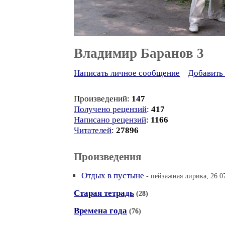
Владимир Баранов 3
Написать личное сообщение
Добавить 
Произведений:
147
Получено рецензий
:
417
Написано рецензий
:
1166
Читателей
:
27896
Произведения
Отдых в пустыне
- пейзажная лирика, 26.0
Старая тетрадь
(28)
Времена года
(76)