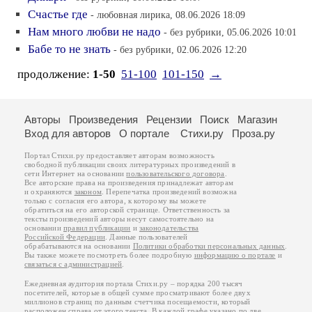
Счастье где
- любовная лирика, 08.06.2026 18:09
Нам много любви не надо
- без рубрики, 05.06.2026 10:01
Бабе то не знать
- без рубрики, 02.06.2026 12:20
продолжение:
1-50
51-100
101-150
→
Авторы
Произведения
Рецензии
Поиск
Магазин
Вход для авторов
О портале
Стихи.ру
Проза.ру
Портал Стихи.ру предоставляет авторам возможность
свободной публикации своих литературных произведений в
сети Интернет на основании
пользовательского договора
.
Все авторские права на произведения принадлежат авторам
и охраняются
законом
. Перепечатка произведений возможна
только с согласия его автора, к которому вы можете
обратиться на его авторской странице. Ответственность за
тексты произведений авторы несут самостоятельно на
основании
правил публикации
и
законодательства
Российской Федерации
. Данные пользователей
обрабатываются на основании
Политики обработки персональных данных
.
Вы также можете посмотреть более подробную
информацию о портале
и
связаться с администрацией
.
Ежедневная аудитория портала Стихи.ру – порядка 200 тысяч
посетителей, которые в общей сумме просматривают более двух
миллионов страниц по данным счетчика посещаемости, который
расположен справа от этого текста. В каждой графе указано по две