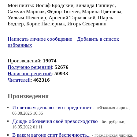
Мои пииты: Иосиф Бродский, Зинаида Гиппиус,
Самуил Маршак, Фёдор Тютчев, Марина Цветаева,
Уильям Шекспир, Арсений Тарковский, Шарль
Бодлер, Борис Пастернак, Игорь Северянин
Написать личное сообщение
Добавить в список
избранных
Произведений:
19074
Получено рецензий
:
52676
Написано рецензий
:
50933
Читателей
:
462316
Произведения
И светлым день вот-вот предстанет
- пейзажная лирика,
06.08.2026 16:36
Дождь обозначил своё превосходство
- без рубрики,
16.05.2022 01:11
В каком вагоне спит беспечность...
- гражданская лирика,