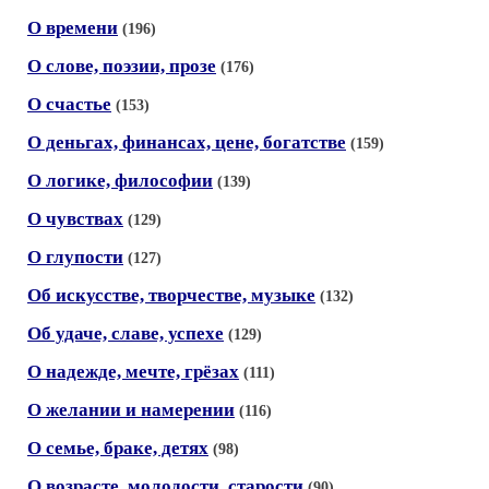
О времени
(196)
О слове, поэзии, прозе
(176)
О счастье
(153)
О деньгах, финансах, цене, богатстве
(159)
О логике, философии
(139)
О чувствах
(129)
О глупости
(127)
Об искусстве, творчестве, музыке
(132)
Об удаче, славе, успехе
(129)
О надежде, мечте, грёзах
(111)
О желании и намерении
(116)
О семье, браке, детях
(98)
О возрасте, молодости, старости
(90)