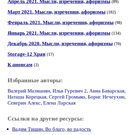
Апрель 2021. Мысли, изречения, афоризмы
(89)
Март 2021. Мысли, изречения, афоризмы
(102)
Февраль 2021. Мысли, изречения, афоризмы
(98)
Январь 2021. Мысли, изречения, афоризмы
(134)
Декабрь 2020. Мысли, изречения, афоризмы
(70)
Storage-12 Хран
(17)
К анонсам
(2)
Избранные авторы:
Валерий Мазманян
,
Илья Гуревич 2
,
Анна Баварская
,
Наташа Корецкая
,
Сергей Громыко
,
Борис Нечеухин
,
Северин Алекс
,
Елена Ларская
Ссылки на другие ресурсы:
Вадим Тишин. Во благо, во радость