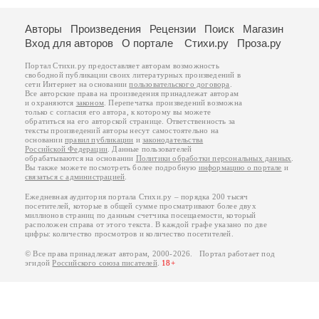
Авторы
Произведения
Рецензии
Поиск
Магазин
Вход для авторов
О портале
Стихи.ру
Проза.ру
Портал Стихи.ру предоставляет авторам возможность
свободной публикации своих литературных произведений в
сети Интернет на основании
пользовательского договора
.
Все авторские права на произведения принадлежат авторам
и охраняются
законом
. Перепечатка произведений возможна
только с согласия его автора, к которому вы можете
обратиться на его авторской странице. Ответственность за
тексты произведений авторы несут самостоятельно на
основании
правил публикации
и
законодательства
Российской Федерации
. Данные пользователей
обрабатываются на основании
Политики обработки персональных данных
.
Вы также можете посмотреть более подробную
информацию о портале
и
связаться с администрацией
.
Ежедневная аудитория портала Стихи.ру – порядка 200 тысяч
посетителей, которые в общей сумме просматривают более двух
миллионов страниц по данным счетчика посещаемости, который
расположен справа от этого текста. В каждой графе указано по две
цифры: количество просмотров и количество посетителей.
© Все права принадлежат авторам, 2000-2026. Портал работает под
эгидой
Российского союза писателей
.
18+