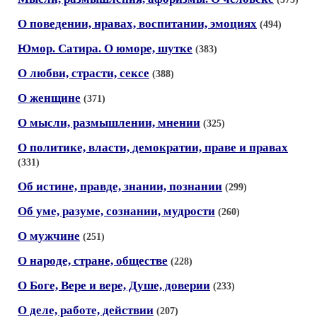
О поведении, нравах, воспитании, эмоциях
(494)
Юмор. Сатира. О юморе, шутке
(383)
О любви, страсти, сексе
(388)
О женщине
(371)
О мысли, размышлении, мнении
(325)
О политике, власти, демократии, праве и правах
(331)
Об истине, правде, знании, познании
(299)
Об уме, разуме, сознании, мудрости
(260)
О мужчине
(251)
О народе, стране, обществе
(228)
О Боге, Вере и вере, Душе, доверии
(233)
О деле, работе, действии
(207)