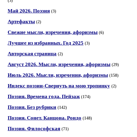
(3)
Май 2026. Поэзия
(3)
Артефакты
(2)
Свежие мысли, изречения, афоризмы
(6)
Лучшее из избранных. Год 2025
(3)
Авторская страница
(2)
Август 2026. Мысли, изречения, афоризмы
(29)
Июль 2026. Мысли, изречения, афоризмы
(158)
Индекс поэзии-Свернуть на мою тропинку
(2)
Поэзия. Времена года. Пейзаж
(174)
Поэзия. Без рубрики
(142)
Поэзия. Сонет. Канцона. Рондо
(148)
Поэзия. Философская
(71)