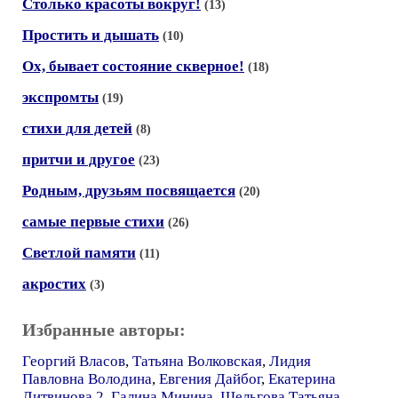
Столько красоты вокруг!
(13)
Простить и дышать
(10)
Ох, бывает состояние скверное!
(18)
экспромты
(19)
стихи для детей
(8)
притчи и другое
(23)
Родным, друзьям посвящается
(20)
самые первые стихи
(26)
Светлой памяти
(11)
акростих
(3)
Избранные авторы:
Георгий Власов
,
Татьяна Волковская
,
Лидия
Павловна Володина
,
Евгения Дайбог
,
Екатерина
Литвинова 2
,
Галина Минина
,
Шельгова Татьяна
,