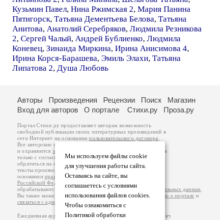
Кузьмин Павел
,
Нина Ржимская 2
,
Мария Панина
Пятигорск
,
Татьяна Дементьева Белова
,
Татьяна
Анитова
,
Анатолий Серебряков
,
Людмила Резникова
2
,
Сергей Чалый
,
Андрей Бублиенко
,
Людмила
Коневец
,
Зинаида Миркина
,
Ирина Анисимова 4
,
Ирина Корся-Барашева
,
Эмиль Элахи
,
Татьяна
Липатова 2
,
Душа Любовь
Авторы
Произведения
Рецензии
Поиск
Магазин
Вход для авторов
О портале
Стихи.ру
Проза.ру
Портал Стихи.ру предоставляет авторам возможность
свободной публикации своих литературных произведений в
сети Интернет на основании
пользовательского договора
.
Все авторские права на произведения принадлежат авторам
и охраняются
законом
. Перепечатка произведений возможна
Мы используем файлы cookie
только с согласия его автора, к которому вы можете
обратиться на его авторской странице. Ответственность за
для улучшения работы сайта.
тексты произведений авторы несут самостоятельно на
Оставаясь на сайте, вы
основании
правил публикации
и
законодательства
Российской Федерации
. Данные пользователей
соглашаетесь с условиями
обрабатываются на основании
Политики обработки персональных данных
.
использования файлов cookies.
Вы также можете посмотреть более подробную
информацию о портале
и
связаться с администрацией
.
Чтобы ознакомиться с
Политикой обработки
Ежедневная аудитория портала Стихи.ру – порядка 200 тысяч