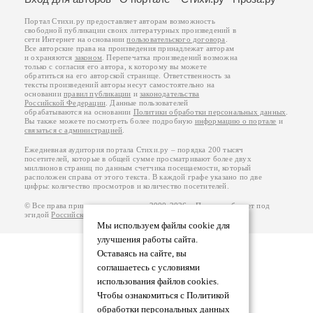
Портал Стихи.ру предоставляет авторам возможность
свободной публикации своих литературных произведений в
сети Интернет на основании
пользовательского договора
.
Все авторские права на произведения принадлежат авторам
и охраняются
законом
. Перепечатка произведений возможна
только с согласия его автора, к которому вы можете
обратиться на его авторской странице. Ответственность за
тексты произведений авторы несут самостоятельно на
основании
правил публикации
и
законодательства
Российской Федерации
. Данные пользователей
обрабатываются на основании
Политики обработки персональных данных
.
Вы также можете посмотреть более подробную
информацию о портале
и
связаться с администрацией
.
Ежедневная аудитория портала Стихи.ру – порядка 200 тысяч
посетителей, которые в общей сумме просматривают более двух
миллионов страниц по данным счетчика посещаемости, который
расположен справа от этого текста. В каждой графе указано по две
цифры: количество просмотров и количество посетителей.
© Все права принадлежат авторам, 2000-2026. Портал работает под
эгидой
Российского союза писателей
.
18+
Мы используем файлы cookie для
улучшения работы сайта.
Оставаясь на сайте, вы
соглашаетесь с условиями
использования файлов cookies.
Чтобы ознакомиться с Политикой
обработки персональных данных