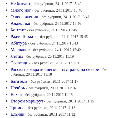
Не бывает
- без рубрики, 24.11.2017 15:49
Много ног
- без рубрики, 24.11.2017 15:48
О несложении
- без рубрики, 24.11.2017 15:47
Анжелика
- без рубрики, 24.11.2017 15:46
Контакт
- без рубрики, 24.11.2017 15:45
Ржев-Торжок
- без рубрики, 24.11.2017 15:45
Абитура
- без рубрики, 24.11.2017 15:43
Масляное
- без рубрики, 24.11.2017 15:42
Летим
- без рубрики, 20.11.2017 11:19
Созвездия
- без рубрики, 20.11.2017 11:19
Рассказ возвратившегося из страны на севере
- без
рубрики, 20.11.2017 11:18
Багатель
- без рубрики, 20.11.2017 11:17
Ноябрь
- без рубрики, 20.11.2017 11:16
Вахта
- без рубрики, 20.11.2017 11:15
Второй маршрут
- без рубрики, 20.11.2017 11:15
Троица
- без рубрики, 20.11.2017 11:13
Ельник
- без рубрики, 20.11.2017 11:12