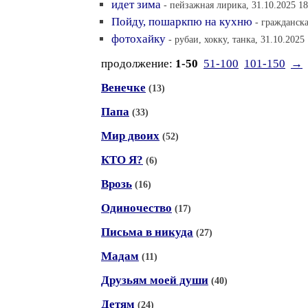
идет зима
- пейзажная лирика, 31.10.2025 18
Пойду, пошаркпю на кухню
- гражданска
фотохайку
- рубаи, хокку, танка, 31.10.2025
продолжение:
1-50
51-100
101-150
→
Венечке
(13)
Папа
(33)
Мир двоих
(52)
КТО Я?
(6)
Врозь
(16)
Одиночество
(17)
Письма в никуда
(27)
Мадам
(11)
Друзьям моей души
(40)
Детям
(24)