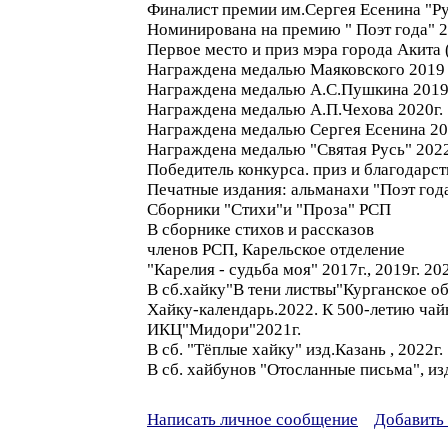
Финалист премии им.Сергея Есенина "Ру
Номинирована на премию " Поэт года" 
Первое место и приз мэра города Акита 
Награждена медалью Маяковского 2019 
Награждена медалью А.С.Пушкина 2019
Награждена медалью А.П.Чехова 2020г.
Награждена медалью Сергея Есенина 20
Награждена медалью "Святая Русь" 2022
Победитель конкурса. приз и благодарст
Печатные издания: альманахи "Поэт года
Сборники "Стихи"и "Проза" РСП
В сборнике стихов и рассказов
членов РСП, Карельское отделение
"Карелия - судьба моя" 2017г., 2019г. 202
В сб.хайку"В тени листвы"Курганское о
Хайку-календарь.2022. К 500-летию чай
ИКЦ"Мидори"2021г.
В сб. "Тёплые хайку" изд.Казань , 2022г.
В сб. хайбунов "Отосланные письма", изд
Написать личное сообщение
Добавить 