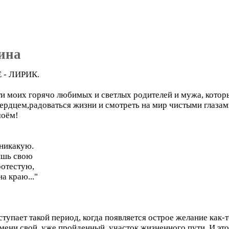
ина
- ЛИРИК.
и моих горячо любимых и светлых родителей и мужа, которы
ердцем,радоваться жизни и смотреть на мир чистыми глазами
моём!
 никакую.
ишь свою
ротестую,
а краю..."
ступает такой период, когда появляется острое желание как
емени свой, уже пройденный, участок жизненного пути. И это