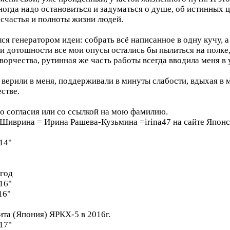
ногда надо остановиться и задуматься о душе, об истинных 
счастья и полноты жизни людей.
я генератором идеи: собрать всё написанное в одну кучу, а 
я и дотошности все мои опусы остались бы пылиться на полке
ворчества, рутинная же часть работы всегда вводила меня в
верили в меня, поддерживали в минуты слабости, вдыхая в 
стве.
го согласия или со ссылкой на мою фамилию.
Шиврина = Ирина Рашева-Кузьмина =irina47 на сайте Японск
14"
 год
16"
16"
ита (Япония) ЯРКХ-5 в 2016г.
17"