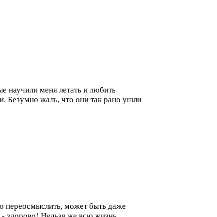
е научили меня летать и любить
. Безумно жаль, что они так рано ушли
-то переосмыслить, может быть даже
 - здорово! Нельзя же всю жизнь