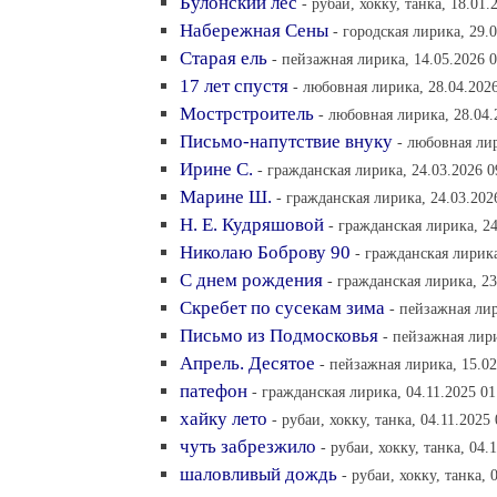
Булонский лес
- рубаи, хокку, танка, 18.01.
Набережная Сены
- городская лирика, 29.
Старая ель
- пейзажная лирика, 14.05.2026 0
17 лет спустя
- любовная лирика, 28.04.2026
Мострстроитель
- любовная лирика, 28.04.
Письмо-напутствие внуку
- любовная лир
Ирине С.
- гражданская лирика, 24.03.2026 0
Марине Ш.
- гражданская лирика, 24.03.202
Н. Е. Кудряшовой
- гражданская лирика, 24
Николаю Боброву 90
- гражданская лирика
С днем рождения
- гражданская лирика, 23
Скребет по сусекам зима
- пейзажная лир
Письмо из Подмосковья
- пейзажная лири
Апрель. Десятое
- пейзажная лирика, 15.02
патефон
- гражданская лирика, 04.11.2025 01
хайку лето
- рубаи, хокку, танка, 04.11.2025
чуть забрезжило
- рубаи, хокку, танка, 04.
шаловливый дождь
- рубаи, хокку, танка, 