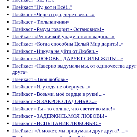
Плейкаст "Ну, вот и Всё!.."
Плэйкаст «Через года, через века....»
Плэйкаст «Тюльпанчики»
Плэйкаст «Разум говорит - Остановись!»
Плейкаст «Ресничкой упаду в твою ладонь...»
Плейкаст «Когда способны Целый Мир дарить!..»
Плэйкаст «Никуда не уйти от Любви.»
Плэйкаст «ЛЮБОВЬ - ДАРУЕТ СИЛЫ ЖИТЬ!...»
Плейкаст «Наверно выдумали мы, от одиночества друг
друга»
Плейкаст «Твоя любовь»
Плэйкаст «Я, уходя не обернусь...»
Плэйкаст «Возьми, моё сердце в руки!...»
Плэйкаст «Я ЗАКРОЮ ЛАДОНЬЮ...»
Плэйкаст «Ты - то солнце, что светит во мне!»
Плэйкаст «ЗАДЕРЖИСЬ,МОЯ ЛЮБОВЬ!»
Плэйкаст «ИСПЫТАНИЕ ЛЮБОВЬЮ.»
Плейкаст «А может, мы придумали друг друга?.....»