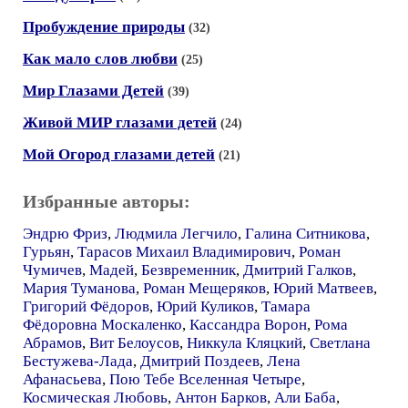
Пробуждение природы
(32)
Как мало слов любви
(25)
Мир Глазами Детей
(39)
Живой МИР глазами детей
(24)
Мой Огород глазами детей
(21)
Избранные авторы:
Эндрю Фриз
,
Людмила Легчило
,
Галина Ситникова
,
Гурьян
,
Тарасов Михаил Владимирович
,
Роман
Чумичев
,
Мадей
,
Безвременник
,
Дмитрий Галков
,
Мария Туманова
,
Роман Мещеряков
,
Юрий Матвеев
,
Григорий Фёдоров
,
Юрий Куликов
,
Тамара
Фёдоровна Москаленко
,
Кассандра Ворон
,
Рома
Абрамов
,
Вит Белоусов
,
Никкула Кляцкий
,
Светлана
Бестужева-Лада
,
Дмитрий Поздеев
,
Лена
Афанасьева
,
Пою Тебе Вселенная Четыре
,
Космическая Любовь
,
Антон Барков
,
Али Баба
,