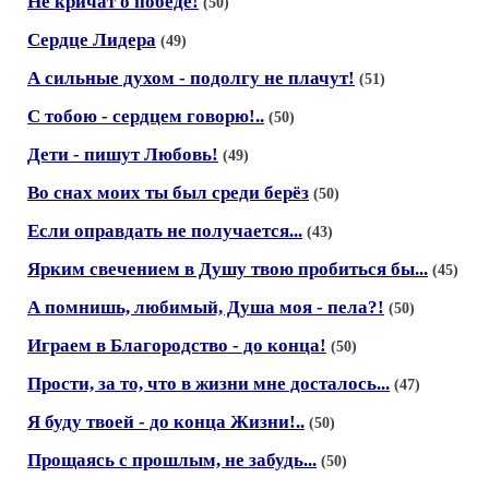
Не кричат о победе!
(50)
Сердце Лидера
(49)
А сильные духом - подолгу не плачут!
(51)
С тобою - сердцем говорю!..
(50)
Дети - пишут Любовь!
(49)
Во снах моих ты был среди берёз
(50)
Если оправдать не получается...
(43)
Ярким свечением в Душу твою пробиться бы...
(45)
А помнишь, любимый, Душа моя - пела?!
(50)
Играем в Благородство - до конца!
(50)
Прости, за то, что в жизни мне досталось...
(47)
Я буду твоей - до конца Жизни!..
(50)
Прощаясь с прошлым, не забудь...
(50)