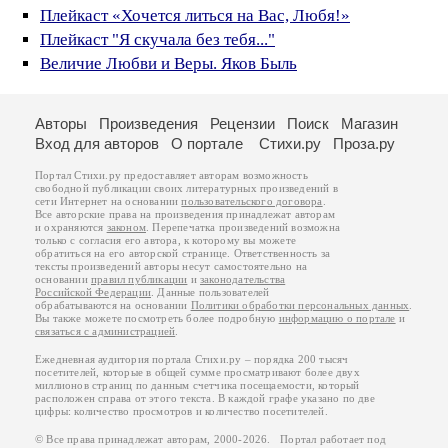
Плейкаст «Хочется литься на Вас, Любя!»
Плейкаст "Я скучала без тебя..."
Величие Любви и Веры. Яков Быль
Авторы
Произведения
Рецензии
Поиск
Магазин
Вход для авторов
О портале
Стихи.ру
Проза.ру
Портал Стихи.ру предоставляет авторам возможность
свободной публикации своих литературных произведений в
сети Интернет на основании
пользовательского договора
.
Все авторские права на произведения принадлежат авторам
и охраняются
законом
. Перепечатка произведений возможна
только с согласия его автора, к которому вы можете
обратиться на его авторской странице. Ответственность за
тексты произведений авторы несут самостоятельно на
основании
правил публикации
и
законодательства
Российской Федерации
. Данные пользователей
обрабатываются на основании
Политики обработки персональных данных
.
Вы также можете посмотреть более подробную
информацию о портале
и
связаться с администрацией
.
Ежедневная аудитория портала Стихи.ру – порядка 200 тысяч
посетителей, которые в общей сумме просматривают более двух
миллионов страниц по данным счетчика посещаемости, который
расположен справа от этого текста. В каждой графе указано по две
цифры: количество просмотров и количество посетителей.
© Все права принадлежат авторам, 2000-2026. Портал работает под