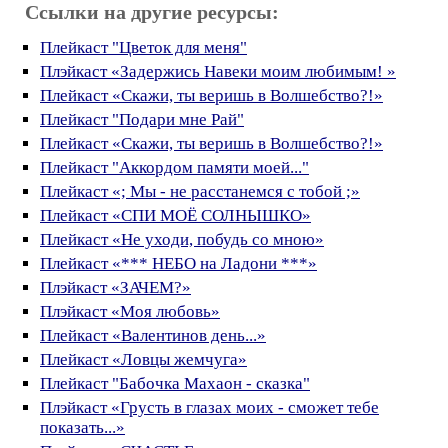
Ссылки на другие ресурсы:
Плейкаст "Цветок для меня"
Плэйкаст «Задержись Навеки моим любимым! »
Плейкаст «Скажи, ты веришь в Волшебство?!»
Плейкаст "Подари мне Рай"
Плейкаст «Скажи, ты веришь в Волшебство?!»
Плейкаст "Аккордом памяти моей..."
Плейкаст «; Мы - не расстанемся с тобой ;»
Плейкаст «СПИ МОЁ СОЛНЫШКО»
Плейкаст «Не уходи, побудь со мною»
Плейкаст «*** НЕБО на Ладони ***»
Плэйкаст «ЗАЧЕМ?»
Плэйкаст «Моя любовь»
Плейкаст «Валентинов день...»
Плейкаст «Ловцы жемчуга»
Плейкаст "Бабочка Махаон - сказка"
Плэйкаст «Грусть в глазах моих - сможет тебе
показать...»