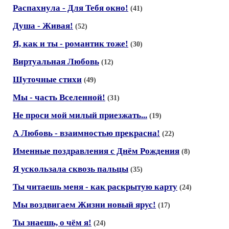
Распахнула - Для Тебя окно!
(41)
Душа - Живая!
(52)
Я, как и ты - романтик тоже!
(30)
Виртуальная Любовь
(12)
Шуточные стихи
(49)
Мы - часть Вселенной!
(31)
Не проси мой милый приезжать...
(19)
А Любовь - взаимностью прекрасна!
(22)
Именные поздравления с Днём Рождения
(8)
Я ускользала сквозь пальцы
(35)
Ты читаешь меня - как раскрытую карту
(24)
Мы воздвигаем Жизни новый ярус!
(17)
Ты знаешь, о чём я!
(24)