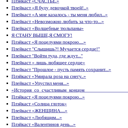
Плэйкаст «СЧАСТЬЕ.»
Плейкаст «Я буду девочкой твоей!..»
Плейкаст «А мне казалось - ты меня любил...»
Плейкаст «Невозможно любить за что-то...»
Плейкаст «Волшебные тюльпаны»
Я СТАНУ ВЫШЕ,Я СМОГУ!
Плэйкаст «Я поцелуями покрою....»
Плейкаст "Слышишь?! Мучается сердце!"
Плейкаст "Войти туда, где ждут..."
Плейкаст « лишь любящее сердце»
Плейкаст "Прошлое - пусть память сохранит...»
Плэйкаст «Умирала роза на снегу..»
Плейкаст «Упустил меня...»
«История_со_счастливым_концом________________
Плэйкаст «Я поцелуями покрою...»
Плэйкаст «Солнца глоток»
Плейкаст «ЖЕНЩИНА....»
Плейкаст «Любящим...»
Плэйкаст «Валентинов день...»