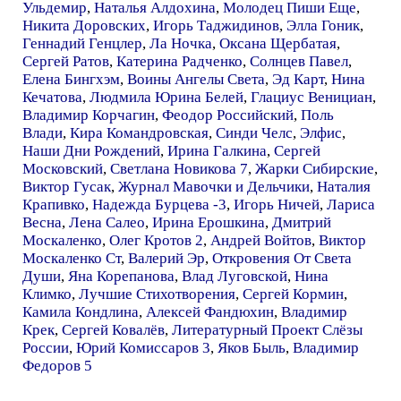
Ульдемир
,
Наталья Алдохина
,
Молодец Пиши Еще
,
Никита Доровских
,
Игорь Таджидинов
,
Элла Гоник
,
Геннадий Генцлер
,
Ла Ночка
,
Оксана Щербатая
,
Сергей Ратов
,
Катерина Радченко
,
Солнцев Павел
,
Елена Бингхэм
,
Воины Ангелы Света
,
Эд Карт
,
Нина
Кечатова
,
Людмила Юрина Белей
,
Глациус Венициан
,
Владимир Корчагин
,
Феодор Российский
,
Поль
Влади
,
Кира Командровская
,
Синди Челс
,
Элфис
,
Наши Дни Рождений
,
Ирина Галкина
,
Сергей
Московский
,
Светлана Новикова 7
,
Жарки Сибирские
,
Виктор Гусак
,
Журнал Мавочки и Дельчики
,
Наталия
Крапивко
,
Надежда Бурцева -3
,
Игорь Ничей
,
Лариса
Весна
,
Лена Салео
,
Ирина Ерошкина
,
Дмитрий
Москаленко
,
Олег Кротов 2
,
Андрей Войтов
,
Виктор
Москаленко Ст
,
Валерий Эр
,
Откровения От Света
Души
,
Яна Корепанова
,
Влад Луговской
,
Нина
Климко
,
Лучшие Стихотворения
,
Сергей Кормин
,
Камила Кондлина
,
Алексей Фандюхин
,
Владимир
Крек
,
Сергей Ковалёв
,
Литературный Проект Слёзы
России
,
Юрий Комиссаров 3
,
Яков Быль
,
Владимир
Федоров 5