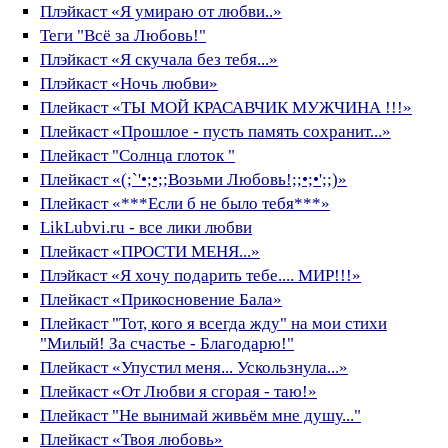
Плэйкаст «Я умираю от любви..»
Теги "Всё за Любовь!"
Плэйкаст «Я скучала без тебя...»
Плэйкаст «Ночь любви»
Плейкаст «ТЫ МОЙ КРАСАВЧИК МУЖЧИНА !!!»
Плейкаст «Прошлое - пусть память сохранит...»
Плейкаст "Солнца глоток "
Плейкаст «(;`'•;•;;Возьми Любовь!;;•;•';;)»
Плейкаст «***Если б не было тебя***»
LikLubvi.ru - все лики любви
Плейкаст «ПРОСТИ МЕНЯ...»
Плэйкаст «Я хочу подарить тебе.... МИР!!!»
Плейкаст «Прикосновение Бала»
Плейкаст "Тот, кого я всегда жду" на мои стихи
"Милый! За счастье - Благодарю!"
Плейкаст «Упустил меня... Ускользнула...»
Плейкаст «От Любви я сгорая - таю!»
Плейкаст "Не вынимай живьём мне душу..."
Плейкаст «Твоя любовь»