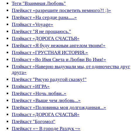
Теги "Взаимная Любовь"
Плейкаст «разрешите посветить немного?! ;)»
Плейкаст «На сердце рана.....»
Плэйкаст «Voyage»
Плейкаст "Я не прощаюсь."
Плэйкаст «ДОРОГА СЧАСТЬЯ»
Плейкаст «Я буду нежным ангелом твоим!»
Плэйкаст «ГРУСТНАЯ ИСТОРИЯ.»
Плэйкаст «Во Имя Света и Любви Во Имя!»
Плэйкаст «Наверно выдумали мы, от одиночества друг
друга»
Плейкаст "Рисую радугой сказку!"
Плэйкаст «ИГРА»
Плейкаст «Ночь любви..»
Плейкаст «Выше чем любовь...»
Плейкаст «Половинка моя долгожданная...»
Плэйкаст «ДОРОГА СЧАСТЬЯ»
Плейкаст "Богомол"
Плейкаст «~ В городе Разлук ~»