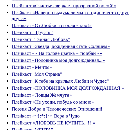
Плейкаст «Счастье сверкает прозрачной росой!»
Плэйкаст «Наверно выдумали мы, от одиночества друг
друга»
Плэйкаст «От Любви я сгорая - таю!»
Плейкаст " Грусть "
Плейкаст "Тайная Любовь"
Плейкаст «Звезда, рождённая стать Солнцем»
Плэйкаст «~ На голове цветка ~ тюрбан ~»
Плэйкаст «Половинка моя долгожданная...»
Плэйкаст «Мечты»
Плейкаст "Моя Страна"
Плейкаст "К тебе на крыльях Любви и Чудес"
Плейкаст «ПОЛОВИНКА МОЯ ДОЛГОЖДАННАЯ!»
Плэйкаст «Ловцы Жемчуга»
Плейкаст «Не уходи, побудь со мною»
Поэзия Добра и Человеческих Отношений
Плэйкаст «~}:*:{~» Вера в Чудо
Плейкаст «ЛЮБОВЬ НЕ КУПИТЬ...!!!»
Плейкаст "МЕЧТА"