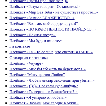
Плейкаст «цветы-про"люблю":))»
Плэйкаст «Разум говорит - Остановись!»
Плэйкаст «Мир Без Тебя - не существует просто...»
Плейкаст «Земное БЛАЖЕНСТВО...»
Плейкаст "Возьми, моё сердце в руки!"
Плэйкаст «ПО КРАЮ НЕЖНОСТИ ПРОЙДУСЬ...»
Плейкаст «Ночная звезда»
Плейкаст «Мы будем вместе.»
я в контакте
Плейкаст «Ты - то солнце, что светит ВО МНЕ!»
Стихирная статистика
Плейкаст «Voyage»
Плейкаст «Мне бы сбежать на берег моря!»
Плейкаст "Могущество Любви"
Плейкаст «Любви нектар захочешь пригубить...»
Плейкаст «)))))» Поехали куда-нибудь?
Плейкаст «Ты веришь в Волшебство?!»
Плэйкаст «Я умираю от любви..»
Плэйкаст «Возьми, моё сердце в руки!»