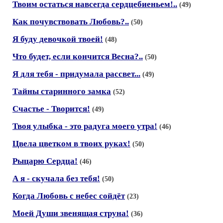
Твоим остаться навсегда сердцебиеньем!..
(49)
Как почувствовать Любовь?..
(50)
Я буду девочкой твоей!
(48)
Что будет, если кончится Весна?..
(50)
Я для тебя - придумала рассвет...
(49)
Тайны старинного замка
(52)
Счастье - Творится!
(49)
Твоя улыбка - это радуга моего утра!
(46)
Цвела цветком в твоих руках!
(50)
Рыцарю Сердца!
(46)
А я - скучала без тебя!
(50)
Когда Любовь с небес сойдёт
(23)
Моей Души звенящая струна!
(36)