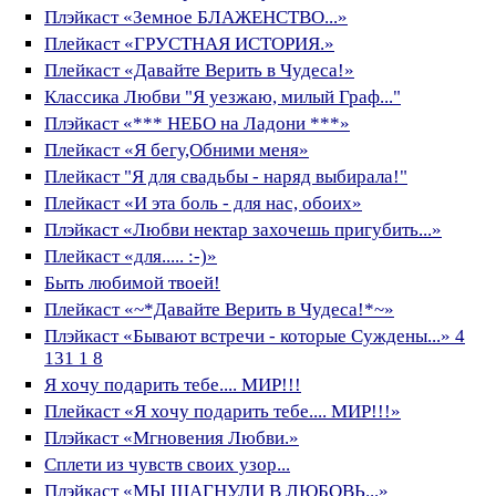
Плэйкаст «Земное БЛАЖЕНСТВО...»
Плейкаст «ГРУСТНАЯ ИСТОРИЯ.»
Плейкаст «Давайте Верить в Чудеса!»
Классика Любви "Я уезжаю, милый Граф..."
Плэйкаст «*** НЕБО на Ладони ***»
Плейкаст «Я бегу,Обними меня»
Плейкаст "Я для свадьбы - наряд выбирала!"
Плейкаст «И эта боль - для нас, обоих»
Плэйкаст «Любви нектар захочешь пригубить...»
Плейкаст «для..... :-)»
Быть любимой твоей!
Плейкаст «~*Давайте Верить в Чудеса!*~»
Плэйкаст «Бывают встречи - которые Суждены...» 4
131 1 8
Я хочу подарить тебе.... МИР!!!
Плейкаст «Я хочу подарить тебе.... МИР!!!»
Плэйкаст «Мгновения Любви.»
Сплети из чувств своих узор...
Плэйкаст «МЫ ШАГНУЛИ В ЛЮБОВЬ...»