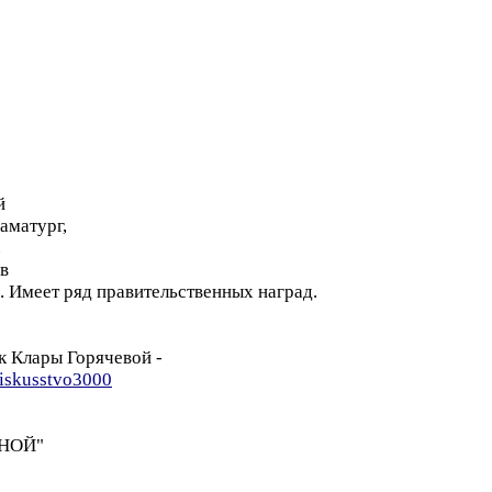
й
аматург,
.
в
. Имеет ряд правительственных наград.
ик Клары Горячевой -
r/iskusstvo3000
ННОЙ"