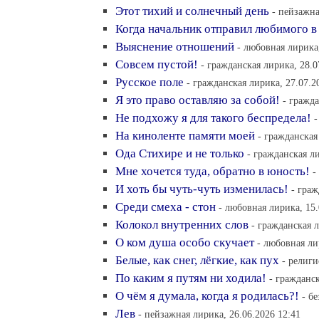
Этот тихий и солнечный день
- пейзажна
Когда начальник отправил любимого в
Выяснение отношений
- любовная лирика,
Совсем пустой!
- гражданская лирика, 28.0
Русское поле
- гражданская лирика, 27.07.2
Я это право оставляю за собой!
- гражда
Не подхожу я для такого беспредела!
-
На киноленте памяти моей
- гражданская
Ода Стихире и не только
- гражданская ли
Мне хочется туда, обратно в юность!
-
И хоть бы чуть-чуть изменилась!
- граж
Среди смеха - стон
- любовная лирика, 15.
Колокол внутренних слов
- гражданская л
О ком душа особо скучает
- любовная ли
Белые, как снег, лёгкие, как пух
- религи
По каким я путям ни ходила!
- гражданск
О чём я думала, когда я родилась?!
- б
Лев
- пейзажная лирика, 26.06.2026 12:41