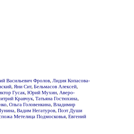
ий Васильевич Фролов
,
Лидия Копасова-
вский
,
Яни Сит
,
Бельмасов Алексей
,
иктор Гусак
,
Юрий Мухин
,
Аверо-
итрий Кравчук
,
Татьяна Гостюхина
,
нко
,
Ольга Головенкина
,
Владимир
Лунина
,
Вадим Негатуров
,
Поэт Души
спожа Метелица Подмосковья
,
Евгений