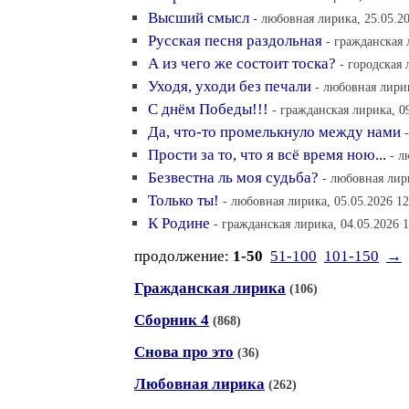
Высший смысл
- любовная лирика, 25.05.20
Русская песня раздольная
- гражданская 
А из чего же состоит тоска?
- городская 
Уходя, уходи без печали
- любовная лирик
С днём Победы!!!
- гражданская лирика, 0
Да, что-то промелькнуло между нами
Прости за то, что я всё время ною...
- л
Безвестна ль моя судьба?
- любовная лири
Только ты!
- любовная лирика, 05.05.2026 12
К Родине
- гражданская лирика, 04.05.2026 1
продолжение:
1-50
51-100
101-150
→
Гражданская лирика
(106)
Сборник 4
(868)
Снова про это
(36)
Любовная лирика
(262)