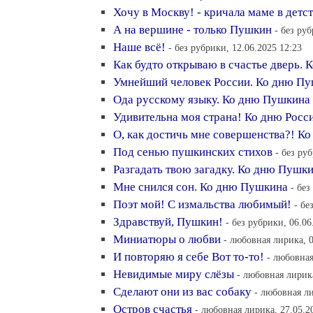
Хочу в Москву! - кричала маме в детс
А на вершине - только Пушкин
- без ру
Наше всё!
- без рубрики, 12.06.2025 12:23
Как будто открываю в счастье дверь.
Умнейший человек России. Ко дню П
Ода русскому языку. Ко дню Пушкина
Удивительна моя страна! Ко дню Росс
О, как достичь мне совершенства?! К
Под сенью пушкинских стихов
- без ру
Разгадать твою загадку. Ко дню Пушк
Мне снился сон. Ко дню Пушкина
- без
Поэт мой! С измальства любимый!
- бе
Здравствуй, Пушкин!
- без рубрики, 06.06
Миниатюры о любви
- любовная лирика, 0
И повторяю я себе Вот то-то!
- любовная
Невидимые миру слёзы
- любовная лирика
Сделают они из вас собаку
- любовная ли
Остров счастья
- любовная лирика, 27.05.2