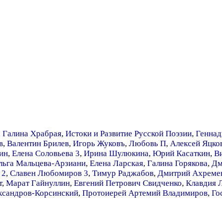
,
Галина Храбрая
,
Истоки и Развитие Русской Поэзии
,
Геннад
в
,
Валентин Брилев
,
Игорь Жуковъ
,
Любовь П
,
Алексей Яцко
ин
,
Елена Соловьева 3
,
Ирина Шулюкина
,
Юрий Касаткин
,
В
льга Мальцева-Арзиани
,
Елена Ларская
,
Галина Горякова
,
Дм
 2
,
Славен Любомиров 3
,
Тимур Раджабов
,
Дмитрий Ахреме
т
,
Марат Гайнуллин
,
Евгений Петрович Свидченко
,
Клавдия 
ксандров-Корсинский
,
Протоиерей Артемий Владимиров
,
Го