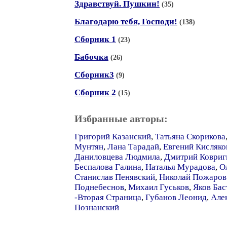
Здравствуй. Пушкин!
(35)
Благодарю тебя, Господи!
(138)
Сборник 1
(23)
Бабочка
(26)
Сборник3
(9)
Сборник 2
(15)
Избранные авторы:
Григорий Казанский
,
Татьяна Скорикова
Мунтян
,
Лана Тарадай
,
Евгений Кисляко
Даниловцева Людмила
,
Дмитрий Ковриг
Беспалова Галина
,
Наталья Мурадова
,
О
Станислав Пенявский
,
Николай Пожаров
Поднебеснов
,
Михаил Гуськов
,
Яков Бас
-Вторая Страница
,
Губанов Леонид
,
Але
Познанский