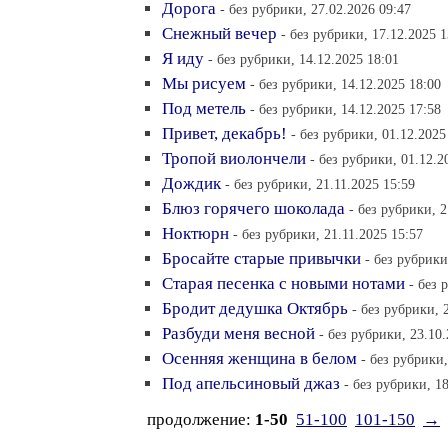
Дорога
- без рубрики, 27.02.2026 09:47
Снежный вечер
- без рубрики, 17.12.2025 1
Я иду
- без рубрики, 14.12.2025 18:01
Мы рисуем
- без рубрики, 14.12.2025 18:00
Под метель
- без рубрики, 14.12.2025 17:58
Привет, декабрь!
- без рубрики, 01.12.2025
Тропой виолончели
- без рубрики, 01.12.2
Дождик
- без рубрики, 21.11.2025 15:59
Блюз горячего шоколада
- без рубрики, 2
Ноктюрн
- без рубрики, 21.11.2025 15:57
Бросайте старые привычки
- без рубрики
Старая песенка с новыми нотами
- без 
Бродит дедушка Октябрь
- без рубрики, 
Разбуди меня весной
- без рубрики, 23.10.
Осенняя женщина в белом
- без рубрики,
Под апельсиновый джаз
- без рубрики, 1
продолжение:
1-50
51-100
101-150
→