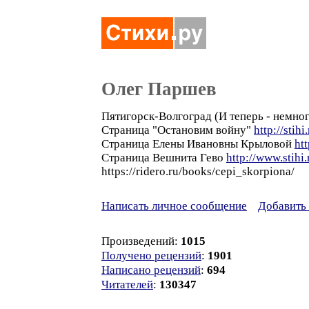
Олег Паршев
Пятигорск-Волгоград (И теперь - немног
Страница "Остановим войну"
http://stihi
Страница Елены Ивановны Крыловой
htt
Страница Вешнита Гево
http://www.stihi
https://ridero.ru/books/cepi_skorpiona/
Написать личное сообщение
Добавить 
Произведений:
1015
Получено рецензий
:
1901
Написано рецензий
:
694
Читателей
:
130347