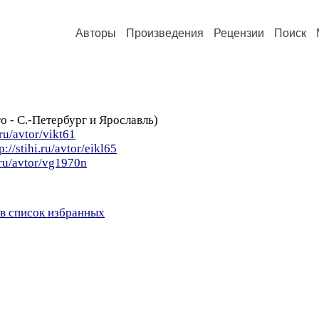
Авторы
Произведения
Рецензии
Поиск
о - С.-Петербург и Ярославль)
.ru/avtor/vikt61
p://stihi.ru/avtor/eikl65
.ru/avtor/vg1970n
в список избранных