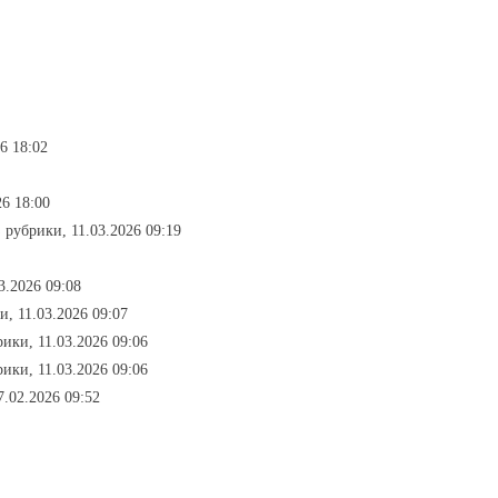
6 18:02
26 18:00
з рубрики, 11.03.2026 09:19
3.2026 09:08
и, 11.03.2026 09:07
рики, 11.03.2026 09:06
рики, 11.03.2026 09:06
7.02.2026 09:52