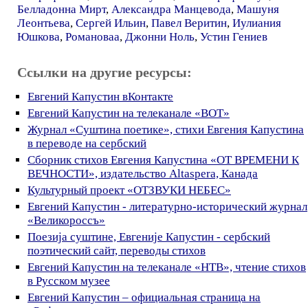
Белладонна Мирт
,
Александра Манцевода
,
Машуня
Леонтьева
,
Сергей Ильин
,
Павел Веритин
,
Иулиания
Юшкова
,
Романоваа
,
Джонни Ноль
,
Устин Гениев
Ссылки на другие ресурсы:
Евгений Капустин вКонтакте
Евгений Капустин на телеканале «ВОТ»
Журнал «Суштина поетике», стихи Евгения Капустина
в переводе на сербский
Сборник стихов Евгения Капустина «ОТ ВРЕМЕНИ К
ВЕЧНОСТИ», издательство Altaspera, Канада
Культурный проект «ОТЗВУКИ НЕБЕС»
Евгений Капустин - литературно-исторический журнал
«Великороссъ»
Поезија суштине, Евгеније Капустин - сербский
поэтический сайт, переводы стихов
Евгений Капустин на телеканале «НТВ», чтение стихов
в Русском музее
Евгений Капустин – официальная страница на