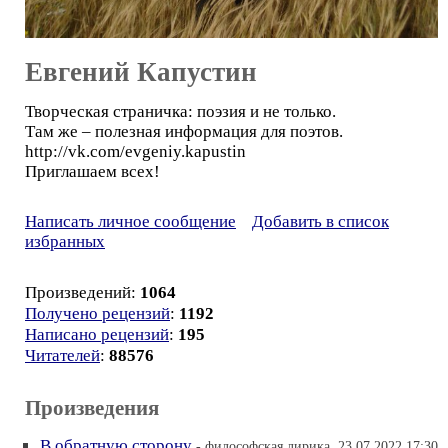
Евгений Капустин
Творческая страничка: поэзия и не только.
Там же – полезная информация для поэтов.
http://vk.com/evgeniy.kapustin
Приглашаем всех!
Написать личное сообщение
Добавить в список
избранных
Произведений:
1064
Получено рецензий
:
1192
Написано рецензий
:
195
Читателей
:
88576
Произведения
В обратную сторону
- философская лирика, 23.07.2022 17:30