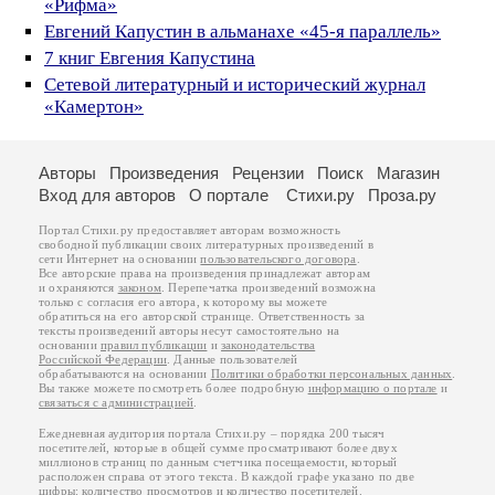
«Рифма»
Евгений Капустин в альманахе «45-я параллель»
7 книг Евгения Капустина
Сетевой литературный и исторический журнал
«Камертон»
Авторы
Произведения
Рецензии
Поиск
Магазин
Вход для авторов
О портале
Стихи.ру
Проза.ру
Портал Стихи.ру предоставляет авторам возможность
свободной публикации своих литературных произведений в
сети Интернет на основании
пользовательского договора
.
Все авторские права на произведения принадлежат авторам
и охраняются
законом
. Перепечатка произведений возможна
только с согласия его автора, к которому вы можете
обратиться на его авторской странице. Ответственность за
тексты произведений авторы несут самостоятельно на
основании
правил публикации
и
законодательства
Российской Федерации
. Данные пользователей
обрабатываются на основании
Политики обработки персональных данных
.
Вы также можете посмотреть более подробную
информацию о портале
и
связаться с администрацией
.
Ежедневная аудитория портала Стихи.ру – порядка 200 тысяч
посетителей, которые в общей сумме просматривают более двух
миллионов страниц по данным счетчика посещаемости, который
расположен справа от этого текста. В каждой графе указано по две
цифры: количество просмотров и количество посетителей.