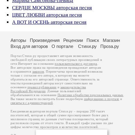
Марина Самсонова-Певица
СЕРДЦЕ МОСКВЫ авторская песня
ЦВЕТ ЛЮБВИ авторская песня
А ВОТ И ОСЕНЬ авторская песня
Авторы
Произведения
Рецензии
Поиск
Магазин
Вход для авторов
О портале
Стихи.ру
Проза.ру
Портал Стихи.ру предоставляет авторам возможность
свободной публикации своих литературных произведений в
сети Интернет на основании
пользовательского договора
.
Все авторские права на произведения принадлежат авторам
и охраняются
законом
. Перепечатка произведений возможна
только с согласия его автора, к которому вы можете
обратиться на его авторской странице. Ответственность за
тексты произведений авторы несут самостоятельно на
основании
правил публикации
и
законодательства
Российской Федерации
. Данные пользователей
обрабатываются на основании
Политики обработки персональных данных
.
Вы также можете посмотреть более подробную
информацию о портале
и
связаться с администрацией
.
Ежедневная аудитория портала Стихи.ру – порядка 200 тысяч
посетителей, которые в общей сумме просматривают более двух
миллионов страниц по данным счетчика посещаемости, который
расположен справа от этого текста. В каждой графе указано по две
цифры: количество просмотров и количество посетителей.