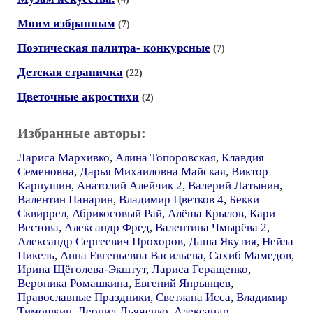
Моим избранным
(7)
Поэтическая палитра- конкурсные
(7)
Детская страничка
(22)
Цветочные акростихи
(2)
Избранные авторы:
Лариса Мархивко
,
Алина Топоровская
,
Клавдия
Семеновна
,
Дарья Михаиловна Майская
,
Виктор
Карпушин
,
Анатолий Алейчик 2
,
Валерий Латынин
,
Валентин Панарин
,
Владимир Цветков 4
,
Бекки
Сквиррел
,
Абрикосовый Рай
,
Алёша Крылов
,
Кари
Вестова
,
Александр Фред
,
Валентина Чмырёва 2
,
Александр Сергеевич Прохоров
,
Даша Якутия
,
Нейла
Пикель
,
Анна Евгеньевна Васильева
,
Сахиб Мамедов
,
Ирина Щёголева-Экштут
,
Лариса Геращенко
,
Вероника Ромашкина
,
Евгений Япрынцев
,
Православные Праздники
,
Светлана Исса
,
Владимир
Тимошкин
,
Леонид Дьяченко
,
Александр