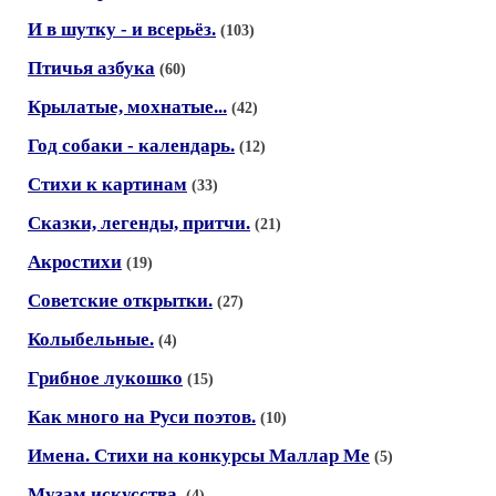
И в шутку - и всерьёз.
(103)
Птичья азбука
(60)
Крылатые, мохнатые...
(42)
Год собаки - календарь.
(12)
Стихи к картинам
(33)
Сказки, легенды, притчи.
(21)
Акростихи
(19)
Советские открытки.
(27)
Колыбельные.
(4)
Грибное лукошко
(15)
Как много на Руси поэтов.
(10)
Имена. Стихи на конкурсы Маллар Ме
(5)
Музам искусства.
(4)