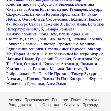
Константинович Тулбу
,
Элла Бикеева
,
Валентина
Чмырёва 3
,
Алёна Костина
,
Денис Танцырев
,
Эдуард
Скороходов
,
Евгений Карпов Ярославль
,
Тм Гуси-
Лебеди
,
Ольга-Влада Скобелкина
,
Людмила Павлова
47
,
Конкурс Самовыражение 3
,
Лилия Анна
,
Большой
Литературный Клуб
,
Тамара Ремнёва
,
Международный Фонд Всм
,
Илана Арад
,
Сон
Светлана
,
Петр Сурай
,
Айк Лалунц
,
Татьяна Зоренко
,
Конкурс Поэзии -Ганновер
,
Временные Хроники
,
Единомышьленники
,
Страна Алых Парусов
,
Маллар
Ме
,
Парад Иллюзий
,
Интерактивный Конкурс-Форум
,
Наталья Шалле
,
Григорий Гачкевич
,
Валентина Кау-
Тен-Чжи
,
Открытый Конкурс
,
Антиквар
,
Людмила
Калашникова -Варавко
,
Марина Ланговая
,
Иосиф
Бобровицкий
,
Не Поэт Не Прозаик
,
Тимур Зухуров
,
Александр Прозин
,
Выход Из Под Контроля
,
Журнал
Мавочки и Дельчики
,
Ална Эдми
Авторы
Произведения
Рецензии
Поиск
Магазин
Вход для авторов
О портале
Стихи.ру
Проза.ру