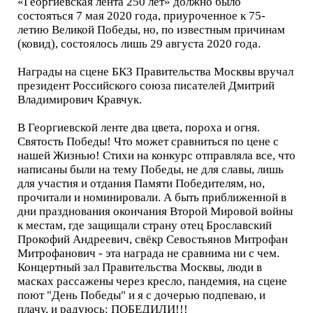
«Георгиевская лента 250 лет» должно было
состояться 7 мая 2020 года, приуроченное к 75-
летию Великой Победы, но, по известным причинам
(ковид), состоялось лишь 29 августа 2020 года.
Награды на сцене БКЗ Правительства Москвы вручал
президент Российского союза писателей Дмитрий
Владимирович Кравчук.
В Георгиевской ленте два цвета, пороха и огня.
Святость Победы! Что может сравниться по цене с
нашей Жизнью! Стихи на конкурс отправляла все, что
написаны были на тему Победы, не для славы, лишь
для участия и отдания Памяти Победителям, но,
прочитали и номинировали. А быть приближенной в
дни празднования окончания Второй Мировой войны
к местам, где защищали страну отец Брославский
Прокофий Андреевич, свёкр Севостьянов Митрофан
Митрофанович - эта награда не сравнима ни с чем.
Концертный зал Правительства Москвы, люди в
масках рассажены через кресло, пандемия, на сцене
поют "День Победы" и я с дочерью подпеваю, и
плачу, и радуюсь: ПОБЕДИЛИ!!!