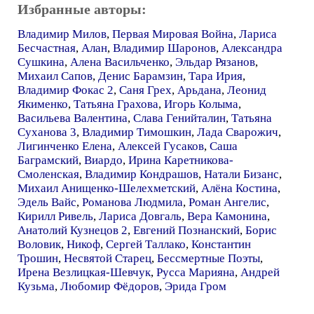
Избранные авторы:
Владимир Милов
,
Первая Мировая Война
,
Лариса
Бесчастная
,
Алан
,
Владимир Шаронов
,
Александра
Сушкина
,
Алена Васильченко
,
Эльдар Рязанов
,
Михаил Сапов
,
Денис Барамзин
,
Тара Ирия
,
Владимир Фокас 2
,
Саня Грех
,
Арьдана
,
Леонид
Якименко
,
Татьяна Грахова
,
Игорь Колыма
,
Васильева Валентина
,
Слава Генийталин
,
Татьяна
Суханова 3
,
Владимир Тимошкин
,
Лада Сварожич
,
Лигинченко Елена
,
Алексей Гусаков
,
Саша
Баграмский
,
Виардо
,
Ирина Каретникова-
Смоленская
,
Владимир Кондрашов
,
Натали Бизанс
,
Михаил Анищенко-Шелехметский
,
Алёна Костина
,
Эдель Вайс
,
Романова Людмила
,
Роман Ангелис
,
Кирилл Ривель
,
Лариса Довгаль
,
Вера Камонина
,
Анатолий Кузнецов 2
,
Евгений Познанский
,
Борис
Воловик
,
Никоф
,
Сергей Таллако
,
Константин
Трошин
,
Несвятой Старец
,
Бессмертные Поэты
,
Ирена Везлицкая-Шевчук
,
Русса Марияна
,
Андрей
Кузьма
,
Любомир Фёдоров
,
Эрида Гром