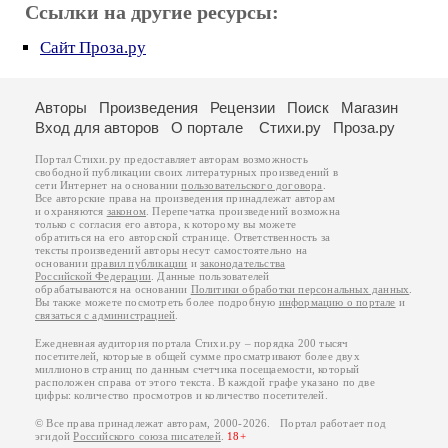
Ссылки на другие ресурсы:
Сайт Проза.ру
Авторы
Произведения
Рецензии
Поиск
Магазин
Вход для авторов
О портале
Стихи.ру
Проза.ру
Портал Стихи.ру предоставляет авторам возможность
свободной публикации своих литературных произведений в
сети Интернет на основании
пользовательского договора
.
Все авторские права на произведения принадлежат авторам
и охраняются
законом
. Перепечатка произведений возможна
только с согласия его автора, к которому вы можете
обратиться на его авторской странице. Ответственность за
тексты произведений авторы несут самостоятельно на
основании
правил публикации
и
законодательства
Российской Федерации
. Данные пользователей
обрабатываются на основании
Политики обработки персональных данных
.
Вы также можете посмотреть более подробную
информацию о портале
и
связаться с администрацией
.
Ежедневная аудитория портала Стихи.ру – порядка 200 тысяч
посетителей, которые в общей сумме просматривают более двух
миллионов страниц по данным счетчика посещаемости, который
расположен справа от этого текста. В каждой графе указано по две
цифры: количество просмотров и количество посетителей.
© Все права принадлежат авторам, 2000-2026. Портал работает под
эгидой
Российского союза писателей
.
18+