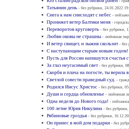
Кто сталинградской битвой ранен
- гра
Татьянин день
- без рубрики, 24.01.2022 19
Снега к нам снисходят с небес
- пейзажн
Пронижет ветер Балтики меня
- городск
Переворотов круговерть
- без рубрики, 1
Любви оковы не страшны
- любовная лир
И ветер свищет, и лыжня скользит
- без
С наступающим старым новым годом!
Пусть для России напишутся счастья с
За глаз неугасимый свет
- без рубрики, 0
Скорбя и плача на погосте, ты верила 
Светлой совести праведный суд.
- граж
Родился Иисус Христос
- без рубрики, 05
Души и сердца обновленье
- любовная л
Одна неделя до Нового года!
- пейзажна
100 летие Юрия Никулина
- без рубрики,
Рябиновые гроздья
- без рубрики, 16.12.20
Он принес в мой дом подарки
- без рубр