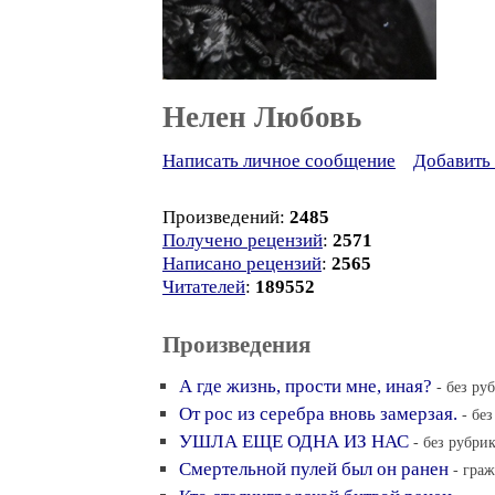
Нелен Любовь
Написать личное сообщение
Добавить 
Произведений:
2485
Получено рецензий
:
2571
Написано рецензий
:
2565
Читателей
:
189552
Произведения
А где жизнь, прости мне, иная?
- без ру
От рос из серебра вновь замерзая.
- бе
УШЛА ЕЩЕ ОДНА ИЗ НАС
- без рубрик
Смертельной пулей был он ранен
- граж