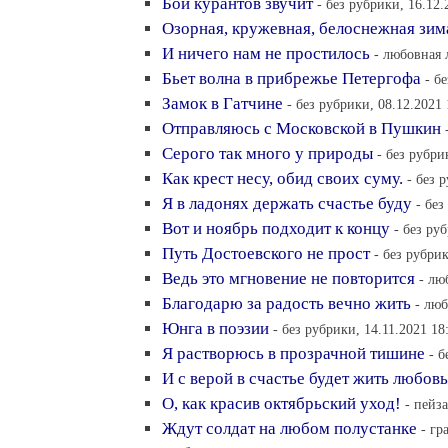
Бой курантов звучит
- без рубрики, 16.12.
Озорная, кружевная, белоснежная зим
И ничего нам не простилось
- любовная 
Бьет волна в прибрежье Петергофа
- б
Замок в Гатчине
- без рубрики, 08.12.2021 
Отправляюсь с Московской в Пушкин
Серого так много у природы
- без рубри
Как крест несу, обид своих суму.
- без 
Я в ладонях держать счастье буду
- без
Вот и ноябрь подходит к концу
- без ру
Путь Достоевского не прост
- без рубрик
Ведь это мгновение не повторится
- лю
Благодарю за радость вечно жить
- люб
Юнга в поэзии
- без рубрики, 14.11.2021 18
Я растворюсь в прозрачной тишине
- б
И с верой в счастье будет жить любовь
О, как красив октябрьский уход!
- пейз
Ждут солдат на любом полустанке
- гр