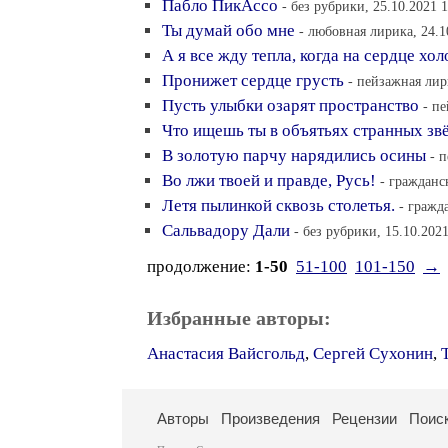
Пабло ПикАссо
- без рубрики, 25.10.2021 
Ты думай обо мне
- любовная лирика, 24.1
А я все жду тепла, когда на сердце хол
Пронижет сердце грусть
- пейзажная лир
Пусть улыбки озарят пространство
- п
Что ищешь ты в объятьях странных зв
В золотую парчу нарядились осины
- 
Во лжи твоей и правде, Русь!
- гражданс
Летя пылинкой сквозь столетья.
- гражд
Сальвадору Дали
- без рубрики, 15.10.202
продолжение:
1-50
51-100
101-150
→
Избранные авторы:
Анастасия Вайсгольд
,
Сергей Сухонин
,
Авторы
Произведения
Рецензии
Поис