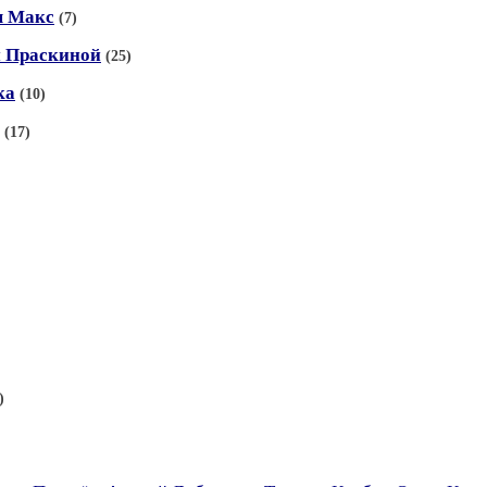
ы Макс
(7)
и Праскиной
(25)
ка
(10)
(17)
)