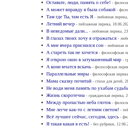
Оставьте, люди, память о себе!
- филосо
А может вправду я была собакой
- фило
Там где Ты, там есть Я
- любовная лирика,
Летний вечер
- пейзажная лирика, 18.06.20
В неведомые дали...
- любовная лирика, 23
В глазах твоих хочу я отражаться
- люб
А мне вчера приснился сон
- любовная л
А стареть так не хочется
- философская ли
Я открою окно в затуманенный мир
- г
А кони мчатся вскачь
- философская лирик
Параллельные миры
- философская лирика
Мама сказку почитай
- стихи для детей, 2
Не води меня память по ухабам судьб
Жизнь скоротечна
- гражданская лирика, 2
Между пропастью неба глоток
- филосо
Мне легче как-то с летним светом!
- пе
Всё лучшее сейчас, сегодня, здесь
- фи
Я такая какая я есть!
- без рубрики, 12.06.