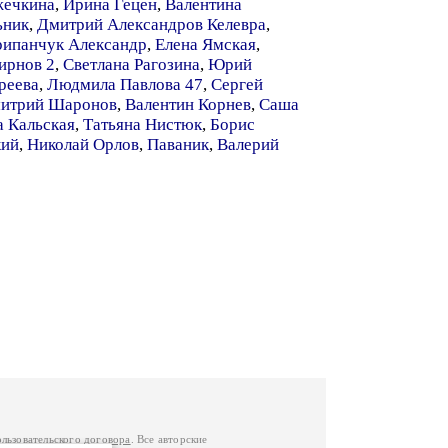
жечкина
,
Ирина Гецен
,
Валентина
ьник
,
Дмитрий Александров Келевра
,
ипанчук Александр
,
Елена Ямская
,
ирнов 2
,
Светлана Рагозина
,
Юрий
реева
,
Людмила Павлова 47
,
Сергей
итрий Шаронов
,
Валентин Корнев
,
Саша
 Кальская
,
Татьяна Нистюк
,
Борис
кий
,
Николай Орлов
,
Паваник
,
Валерий
ользовательского договора
. Все авторские