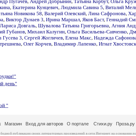
ндр Пугачёв
,
Андрей Добрынин
,
Татьяна Корбут
,
Ольга Кру
кина
,
Екатерина Кунцевич
,
Людмила Савина 5
,
Виталий Мел
атьяна Новикова 58
,
Валерий Олевский
,
Лина Сафронова
,
Хар
за
,
Виктор Дунаев 3
,
Ирина Маршал
,
Яков Баст
,
Геннадий См
Лариса Довгаль
,
Шувалова Татьяна Григорьевна
,
Агния Анд
ий Губанов
,
Михаил Калугин
,
Ольга Васильева-Савченко
,
Дм
 Гусева 3
,
Сергей Жогличев
,
Елена Макс
,
Надежда Сафонова
трешнева
,
Олег Корчев
,
Владимир Лапенко
,
Игнат Хвостовс
рудки!"
ый день"
ой "
к
Магазин
Вход для авторов
О портале
Стихи.ру
Проза.ру
ободной публикации своих литературных произведений в сети Интернет на основании
п