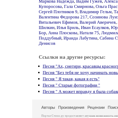
Маркова Надежда
,
Вадим Гужев
,
Алекса
Купоросова
,
Гала Смирнова
,
Ольга Прас
Сергей Плотников 9
,
Владимир Гельм
,
Т
Валентина Федорова 217
,
Созинова Луи
Витальевич Ефимов
,
Валерий Аверичев
,
Шилкин
,
Илья Бриль
,
Иван Есаулков
,
Юр
Бор
,
Анна Плоскова
,
Натали 75
,
Людмила
Поддубный
,
Ираида Лабутина
,
Сабина С
Денисов
Ссылки на другие ресурсы:
Песня "Ах, снегири, красавцы красног
Песня "Без тебя не хочу начинать нов
Песня " Я такая, какая я есть"
Песня " Старые фотографии "
Песня " А может вправду я была собак
Авторы
Произведения
Рецензии
Поис
Портал Стихи.ру предоставляет авторам возможность св