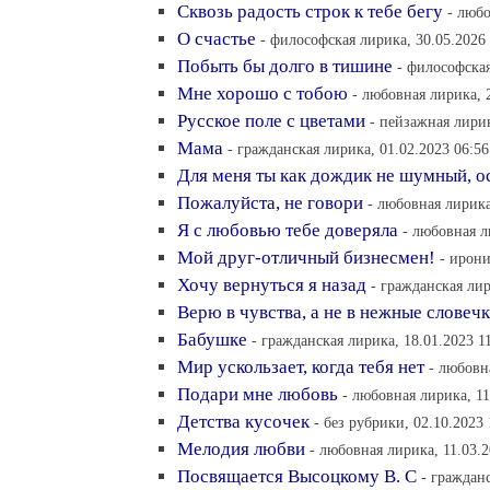
Сквозь радость строк к тебе бегу
- любо
О счастье
- философская лирика, 30.05.2026
Побыть бы долго в тишине
- философская
Мне хорошо с тобою
- любовная лирика, 
Русское поле с цветами
- пейзажная лирик
Мама
- гражданская лирика, 01.02.2023 06:56
Для меня ты как дождик не шумный, о
Пожалуйста, не говори
- любовная лирика
Я с любовью тебе доверяла
- любовная л
Мой друг-отличный бизнесмен!
- ирони
Хочу вернуться я назад
- гражданская лир
Верю в чувства, а не в нежные словеч
Бабушке
- гражданская лирика, 18.01.2023 1
Мир ускользает, когда тебя нет
- любовн
Подари мне любовь
- любовная лирика, 11
Детства кусочек
- без рубрики, 02.10.2023 
Мелодия любви
- любовная лирика, 11.03.2
Посвящается Высоцкому В. С
- гражданс