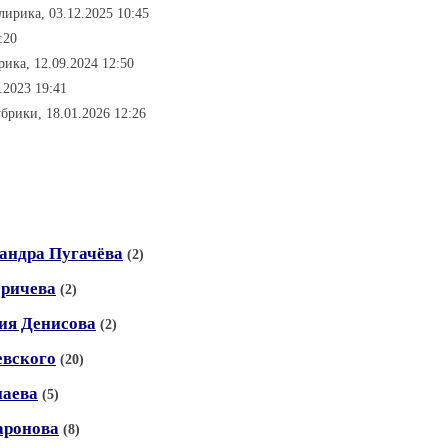
лирика, 03.12.2025 10:45
:20
рика, 12.09.2024 12:50
.2023 19:41
убрики, 18.01.2026 12:26
андра Пугачёва
(2)
еричева
(2)
ия Денисова
(2)
евского
(20)
наева
(5)
аронова
(8)