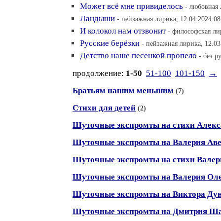
Может всё мне привиделось
- любовная 
Ландыши
- пейзажная лирика, 12.04.2024 08
И колокол нам отзвонит
- философская ли
Русские берёзки
- пейзажная лирика, 12.03
Детство наше песенкой пропело
- без р
продолжение:
1-50
51-100
101-150
→
Братьям нашим меньшим
(7)
Стихи для детей
(2)
Шуточные экспромты на стихи Алекс
Шуточные экспромты на Валерия Ав
Шуточные экспромты на стихи Валер
Шуточные экспромты на Валерия Ол
Шуточные экспромты на Виктора Ду
Шуточные экспромты на Дмитрия Ш