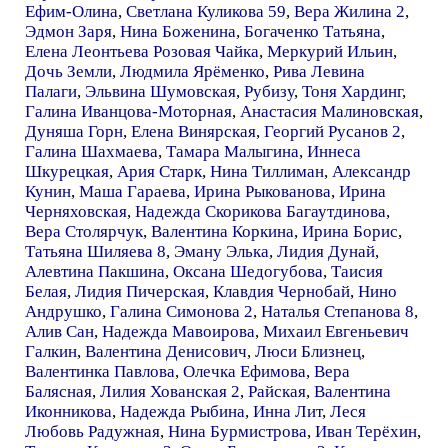
Ефим-Олина
,
Светлана Куликова 59
,
Вера Жилина 2
,
Эдмон Заря
,
Нина Боженина
,
Богаченко Татьяна
,
Елена Леонтьева Розовая Чайка
,
Меркурий Ильин
,
Дочь Земли
,
Людмила Ярёменко
,
Рива Левина
Палаги
,
Эльвина Шумовская
,
Рубизу
,
Тоня Хардинг
,
Галина Иванцова-Моторная
,
Анастасия Малиновская
,
Дуняша Горн
,
Елена Винярская
,
Георгий Русанов 2
,
Галина Шахмаева
,
Тамара Малыгина
,
Иннеса
Шкурецкая
,
Ария Старк
,
Нина Тиллиман
,
Александр
Кунин
,
Маша Гараева
,
Ирина Рыкованова
,
Ирина
Черняховская
,
Надежда Скорикова Багаутдинова
,
Вера Столярчук
,
Валентина Коркина
,
Ирина Борис
,
Татьяна Шиляева 8
,
Эману Элька
,
Лидия Дунай
,
Алевтина Пакшина
,
Оксана Шедогубова
,
Таисия
Белая
,
Лидия Пичерская
,
Клавдия Чернобай
,
Нино
Андрушко
,
Галина Симонова 2
,
Наталья Степанова 8
,
Алив Сан
,
Надежда Мавоирова
,
Михаил Евгеньевич
Галкин
,
Валентина Денисович
,
Люси Близнец
,
Валентинка Павлова
,
Олечка Ефимова
,
Вера
Балясная
,
Лилия Хованская 2
,
Райская
,
Валентина
Иконникова
,
Надежда Рыбина
,
Инна Лит
,
Леся
Любовь Радужная
,
Нина Бурмистрова
,
Иван Терёхин
,