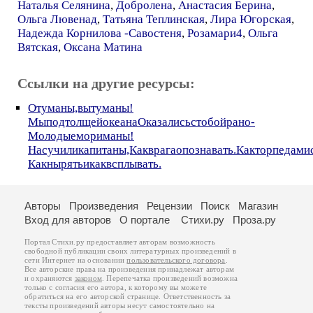
Наталья Селянина
,
Добролена
,
Анастасия Берина
,
Ольга Лювенад
,
Татьяна Теплинская
,
Лира Югорская
,
Надежда Корнилова -Савостеня
,
Розамари4
,
Ольга
Вятская
,
Оксана Матина
Ссылки на другие ресурсы:
Отуманы,вытуманы!
МыподтолщейокеанаОказалисьстобойрано-
Молодыемориманы!
Насучиликапитаны,Какврагаопознавать.Какторпедамис
Какнырятьикаквсплывать.
Авторы
Произведения
Рецензии
Поиск
Магазин
Вход для авторов
О портале
Стихи.ру
Проза.ру
Портал Стихи.ру предоставляет авторам возможность
свободной публикации своих литературных произведений в
сети Интернет на основании
пользовательского договора
.
Все авторские права на произведения принадлежат авторам
и охраняются
законом
. Перепечатка произведений возможна
только с согласия его автора, к которому вы можете
обратиться на его авторской странице. Ответственность за
тексты произведений авторы несут самостоятельно на