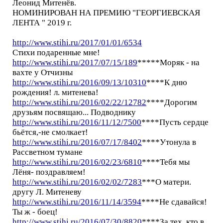
Леонид Митенёв.
НОМИНИРОВАН НА ПРЕМИЮ "ГЕОРГИЕВСКАЯ
ЛЕНТА " 2019 г.
http://www.stihi.ru/2017/01/01/6534
Стихи подаренные мне!
http://www.stihi.ru/2017/07/15/189
*****Моряк - на
вахте у Отчизны
http://www.stihi.ru/2016/09/13/10310
****К дню
рождения! л. митенева!
http://www.stihi.ru/2016/02/22/12782
****Дорогим
друзьям посвящаю... Подводнику
http://www.stihi.ru/2016/11/12/7500
****Пусть сердце
бьётся,-не смолкает!
http://www.stihi.ru/2016/07/17/8402
****Утонула в
Рассветном тумане
http://www.stihi.ru/2016/02/23/6810
****Тебя мы
Лёня- поздравляем!
http://www.stihi.ru/2016/02/02/7283
***О матери.
другу Л. Митеневу
http://www.stihi.ru/2016/11/14/3594
****Не сдавайся!
Ты ж - боец!
http://www.stihi.ru/2016/07/30/8820
****За тех, кто в