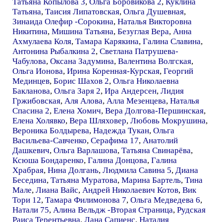
Татьяна Копылова 3
,
Ольга Боровикова 2
,
Куклина
Татьяна
,
Таисия Липатовская
,
Ольга Душевная
,
Зинаида Олефир -Сорокина
,
Наталья Викторовна
Никитина
,
Мишина Татьяна
,
Безуглая Вера
,
Анна
Ахмулаева Коля
,
Тамара Карякина
,
Галина Славина
,
Антонина Рыбалкина 2
,
Светлана Патрушева-
Чабулова
,
Оксана Задумина
,
Валентина Волгская
,
Ольга Ионова
,
Ирина Коренная-Курская
,
Георгий
Мединцев
,
Борис Шахов 2
,
Ольга Николаевна
Бакланова
,
Ольга Заря 2
,
Ира Андерсен
,
Лидия
Гржибовская
,
Аля Алова
,
Алла Мезенцева
,
Наталья
Спасина 2
,
Елена Хомич
,
Вера Долгова-Першинская
,
Елена Холявко
,
Вера Шляховер
,
Любовь Мокрушина
,
Вероника Болдырева
,
Надежда Тукан
,
Ольга
Васильева-Савченко
,
Серафима 17
,
Анатолий
Дашкевич
,
Ольга Варлашова
,
Татьяна Свинарёва
,
Ксюша Бондаренко
,
Галина Донцова
,
Галина
Храбрая
,
Нина Долгань
,
Людмила Савина 5
,
Диана
Беседина
,
Татьяна Муратова
,
Марина Бартель
,
Тина
Мале
,
Лиана Вайс
,
Андрей Николаевич Котов
,
Вик
Тори 12
,
Тамара Филимонова 7
,
Ольга Медведева 6
,
Натали 75
,
Алина Вельдж -Вторая Страница
,
Рудская
Раиса Терентьевна
,
Лана Сапиенс
,
Наталия