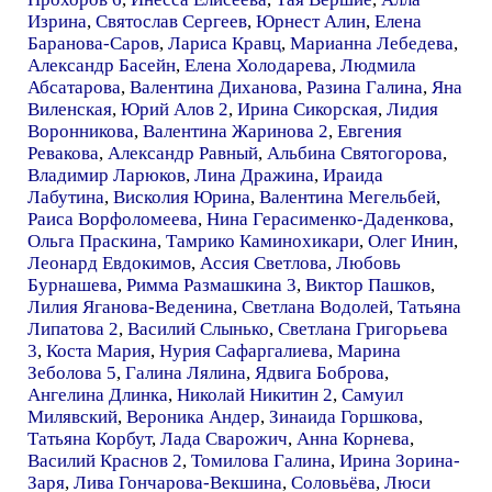
Изрина
,
Святослав Сергеев
,
Юрнест Алин
,
Елена
Баранова-Саров
,
Лариса Кравц
,
Марианна Лебедева
,
Александр Басейн
,
Елена Холодарева
,
Людмила
Абсатарова
,
Валентина Диханова
,
Разина Галина
,
Яна
Виленская
,
Юрий Алов 2
,
Ирина Сикорская
,
Лидия
Воронникова
,
Валентина Жаринова 2
,
Евгения
Ревакова
,
Александр Равный
,
Альбина Святогорова
,
Владимир Ларюков
,
Лина Дражина
,
Ираида
Лабутина
,
Висколия Юрина
,
Валентина Мегельбей
,
Раиса Ворфоломеева
,
Нина Герасименко-Даденкова
,
Ольга Праскина
,
Тамрико Каминохикари
,
Олег Инин
,
Леонард Евдокимов
,
Ассия Светлова
,
Любовь
Бурнашева
,
Римма Размашкина 3
,
Виктор Пашков
,
Лилия Яганова-Веденина
,
Светлана Водолей
,
Татьяна
Липатова 2
,
Василий Слынько
,
Светлана Григорьева
3
,
Коста Мария
,
Нурия Сафаргалиева
,
Марина
Зеболова 5
,
Галина Лялина
,
Ядвига Боброва
,
Ангелина Длинка
,
Николай Никитин 2
,
Самуил
Милявский
,
Вероника Андер
,
Зинаида Горшкова
,
Татьяна Корбут
,
Лада Сварожич
,
Анна Корнева
,
Василий Краснов 2
,
Томилова Галина
,
Ирина Зорина-
Заря
,
Лива Гончарова-Векшина
,
Соловьёва
,
Люси