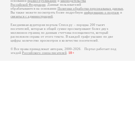
основании
правил публикации
и
законодательства
Российской Федерации
. Данные пользователей
обрабатываются на основании
Политики обработки персональных данных
.
Вы также можете посмотреть более подробную
информацию о портале
и
связаться с администрацией
.
Ежедневная аудитория портала Стихи.ру – порядка 200 тысяч
посетителей, которые в общей сумме просматривают более двух
миллионов страниц по данным счетчика посещаемости, который
расположен справа от этого текста. В каждой графе указано по две
цифры: количество просмотров и количество посетителей.
© Все права принадлежат авторам, 2000-2026. Портал работает под
эгидой
Российского союза писателей
.
18+