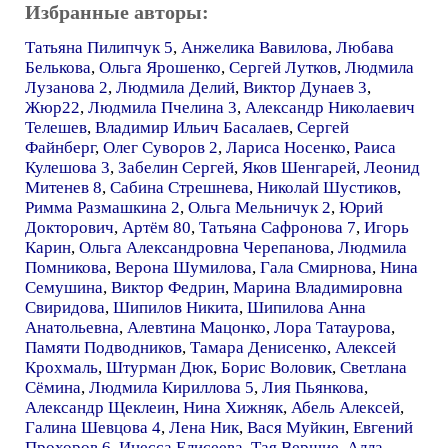
Избранные авторы:
Татьяна Пилипчук 5
,
Анжелика Вавилова
,
Любава
Белькова
,
Ольга Ярошенко
,
Сергей Лутков
,
Людмила
Лузанова 2
,
Людмила Делий
,
Виктор Дунаев 3
,
Жюр22
,
Людмила Пчелина 3
,
Александр Николаевич
Телешев
,
Владимир Ильич Басалаев
,
Сергей
Файнберг
,
Олег Суворов 2
,
Лариса Носенко
,
Раиса
Кулешова 3
,
Забелин Сергей
,
Яков Шенгарей
,
Леонид
Митенев 8
,
Сабина Стрешнева
,
Николай Шустиков
,
Римма Размашкина 2
,
Ольга Мельничук 2
,
Юрий
Докторович
,
Артём 80
,
Татьяна Сафронова 7
,
Игорь
Карин
,
Ольга Александровна Черепанова
,
Людмила
Помникова
,
Верона Шумилова
,
Гала Смирнова
,
Нина
Семушина
,
Виктор Федрин
,
Марина Владимировна
Свиридова
,
Шипилов Никита
,
Шипилова Анна
Анатольевна
,
Алевтина Мацонко
,
Лора Татаурова
,
Памяти Подводников
,
Тамара Денисенко
,
Алексей
Крохмаль
,
Штурман Дюк
,
Борис Воловик
,
Светлана
Сёмина
,
Людмила Кириллова 5
,
Лия Пьянкова
,
Александр Щеклеин
,
Нина Хижняк
,
Абель Алексей
,
Галина Шевцова 4
,
Лена Ник
,
Вася Муйкин
,
Евгений
Прохоров 6
,
Инесса Елисеева
,
Тая Вершие
,
Алла