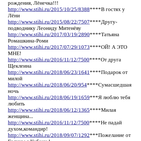
рождения, Лёнечка!!!
http://www.stihi.ru/2015/10/25/8388
****В гостях у
Лёни
http://www.stihi.ru/2015/08/22/7507
****Другу-
подводнику Леониду Митенёву
http://www.stihi.ru/2017/03/19/2890
****Татьяна
Ромашкина-Роми
http://www.stihi.ru/2017/07/29/1073
****ОЙ! А ЭТО
МНЕ!
http://www.stihi.ru/2016/11/12/7500
****От друга
Щеклеина
http://www.stihi.ru/2018/06/23/1641
****Подарок от
милой
http://www.stihi.ru/2018/06/20/954
****Сумасшедшая
ночь
http://www.stihi.ru/2018/06/19/1659
***Я люблю тебя
любить
http://www.stihi.ru/2018/06/12/1365
****Милая
женщина...
http://www.stihi.ru/2016/11/12/7500
****Не падай
духом,командир!
http://www.stihi.ru/2018/09/07/1292
***Пожелание от