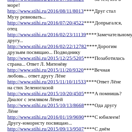
море!
http://www.stihi.ru/2016/08/11/8013
****Друг стал
Музу ревновать...
http://www.stihi.ru/2016/07/20/4522
****Допрыгался,
отец
http://www.stihi.ru/2016/02/23/11139
****Замечательном
другу...
http://www.stihi.ru/2016/02/22/12782
****Дорогим
друзьям посвящаю... Подводнику
http://www.stihi.ru/2015/12/25/5205
****Позаботилась
страна... Ответ Л. Митенёву
http://www.stihi.ru/2015/11/20/9320
****Вечная
любовь... ответ другу Лёне
http://www.stihi.ru/2015/11/10/11533
****Ответ Лёне
на стих Зеленоглазой
http://www.stihi.ru/2015/10/20/4505
****А помнишь?
Диалог с земляком Лёней
http://www.stihi.ru/2015/10/13/8668
****Ода другу
Лёне
http://www.stihi.ru/2016/01/19/9690
****С юбилеем!
Другу-юмористу посвящаю...
http://www.stihi.ru/2015/09/13/9507
****С днём