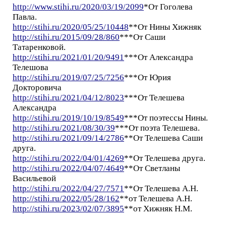
http://www.stihi.ru/2020/03/19/2099
*От Гоголева
Павла.
http://stihi.ru/2020/05/25/10448
**От Нины Хижняк
http://stihi.ru/2015/09/28/860
***От Саши
Татаренковой.
http://stihi.ru/2021/01/20/9491
***От Александра
Телешова
http://stihi.ru/2019/07/25/7256
***От Юрия
Докторовича
http://stihi.ru/2021/04/12/8023
***От Телешева
Александра
http://stihi.ru/2019/10/19/8549
***От поэтессы Нины.
http://stihi.ru/2021/08/30/39
***От поэта Телешева.
http://stihi.ru/2021/09/14/2786
**От Телешева Саши
друга.
http://stihi.ru/2022/04/01/4269
**От Телешева друга.
http://stihi.ru/2022/04/07/4649
**От Светланы
Васильевой
http://stihi.ru/2022/04/27/7571
**От Телешева А.Н.
http://stihi.ru/2022/05/28/162
**от Телешева А.Н.
http://stihi.ru/2023/02/07/3895
**от Хижняк Н.М.