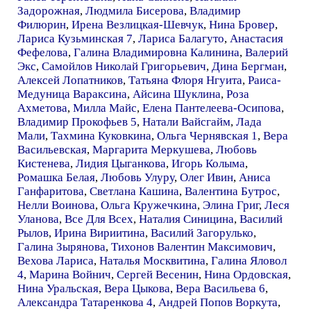
Задорожная
,
Людмила Бисерова
,
Владимир
Филюрин
,
Ирена Везлицкая-Шевчук
,
Нина Бровер
,
Лариса Кузьминская 7
,
Лариса Балагуто
,
Анастасия
Фефелова
,
Галина Владимировна Калинина
,
Валерий
Экс
,
Самойлов Николай Григорьевич
,
Дина Бергман
,
Алексей Лопатников
,
Татьяна Флоря Нгуита
,
Раиса-
Медуница Вараксина
,
Айсина Шуклина
,
Роза
Ахметова
,
Милла Майс
,
Елена Пантелеева-Осипова
,
Владимир Прокофьев 5
,
Натали Вайсгайм
,
Лада
Мали
,
Тахмина Куковкина
,
Ольга Чернявская 1
,
Вера
Васильевская
,
Маргарита Меркушева
,
Любовь
Кистенева
,
Лидия Цыганкова
,
Игорь Колыма
,
Ромашка Белая
,
Любовь Улуру
,
Олег Ивин
,
Аниса
Ганфаритова
,
Светлана Кашина
,
Валентина Бутрос
,
Нелли Воинова
,
Ольга Кружечкина
,
Элина Григ
,
Леся
Уланова
,
Все Для Всех
,
Наталия Синицина
,
Василий
Рылов
,
Ирина Вириитина
,
Василий Загорулько
,
Галина Зырянова
,
Тихонов Валентин Максимович
,
Вехова Лариса
,
Наталья Москвитина
,
Галина Яловол
4
,
Марина Войнич
,
Сергей Весенин
,
Нина Ордовская
,
Нина Уральская
,
Вера Цыкова
,
Вера Васильева 6
,
Александра Татаренкова 4
,
Андрей Попов Воркута
,