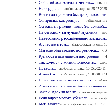
Событий ход хотела изменить...
- филосо
Не сердись...
- любовная лирика, 25.07.2025
Вот и год пролетел быстрокрылою птиц
Он принял, как родную...
- пейзажная лир
Сегодня на разлив - коктейль дождей...
На сегодня - ты лучший мужчина!
- ир
Невесомым, расслабленным взглядом..
А счастье в том...
- философская лирика, 10
Мы ещё обязательно встретимся...
- лю
Купаюсь в именинном настроении...
- 
Так хочется у жизни попросить...
- фило
Позволь...
- любовная лирика, 15.05.2025 11:
А мне бы...
- любовная лирика, 13.05.2025 1
Невестятся черёмуха и вишня...
- пейза
А знаешь - счастья не бывает слишком.
Замри. Вдохни весну...
- любовная лирика,
Если вдруг молоко убежало...
- философс
Быть может
- философская лирика, 21.03.20