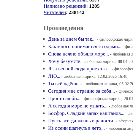
Написано рецензий
:
1205
Читателей
:
238142
Произведения
День за днём бы так...
- философская лирик
Как много понимается с годами...
- фил
Снова нежно объяло море...
- любовная л
Хочу безумств
- любовная лирика, 08.04.20
Я за весной сюда приехала...
- философск
ЛЮ...
- любовная лирика, 12.02.2026 16:48
Ты всё ждёшь...
- любовная лирика, 05.02.2
Сегодня мне отрадно за себя...
- филосо
Просто люби...
- философская лирика, 26.01
А сегодня море не узнать...
- любовная л
Босфор. Сладкий запах каштанов...
- л
Пусть всегда жизнь в радости!
- афориз
Из осени шагнула в лето...
- любовная лир