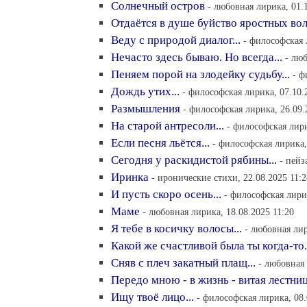
Солнечный остров
- любовная лирика, 01.
Отдаётся в душе буйство яростных волн
Веду с природой диалог...
- философская 
Нечасто здесь бываю. Но всегда...
- люб
Пеняем порой на злодейку судьбу...
- ф
Дождь утих...
- философская лирика, 07.10.
Размышления
- философская лирика, 26.09.
На старой антресоли...
- философская лири
Если песня льётся...
- философская лирика,
Сегодня у раскидистой рябины...
- пейз
Иринка
- иронические стихи, 22.08.2025 11:2
И пусть скоро осень...
- философская лирик
Маме
- любовная лирика, 18.08.2025 11:20
Я тебе в косичку волосы...
- любовная лир
Какой же счастливой была ты когда-то.
Сняв с плеч закатный плащ...
- любовная 
Передо мною - в жизнь - витая лестница
Ищу твоё лицо...
- философская лирика, 08.