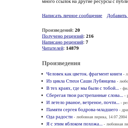
много ссылок на другие ресурсы с публ
Написать личное сообщение
Добавить 
Произведений:
20
Получено рецензий
:
216
Написано рецензий
:
7
Читателей
:
14879
Произведения
Человек как цветок. фрагмент книги
- 
Из цикла Стихи Саши Лубянцева
- любо
В тех краях, где мы были с тобой...
- фи
Сберегая твои растрепанные слова...
- 
И летело рваное, ветреное, почти...
- ре
Памяти сергея бодрова-младшего
- дра
Ода радости
- любовная лирика, 14.07.2004
Я с этим яблоком похожа...
- любовная ли