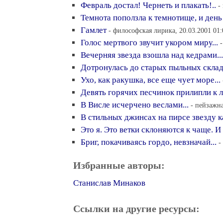
Февраль достал! Чернеть и плакать!..
-
Темнота поползла к темнотище, и день
Гамлет
- философская лирика, 20.03.2001 01:
Голос мертвого звучит укором миру...
Вечерняя звезда взошла над кедрами...
Дотронулась до старых пыльных складо
Ухо, как ракушка, все еще чует море...
Девять горячих песчинок прилипли к ло
В Висле исчерчено веслами...
- пейзажна
В стильных джинсах на пирсе звезду ка
Это я. Это ветки склоняются к чаще. И 
Бриг, покачиваясь гордо, невзначай...
-
Избранные авторы:
Станислав Минаков
Ссылки на другие ресурсы: