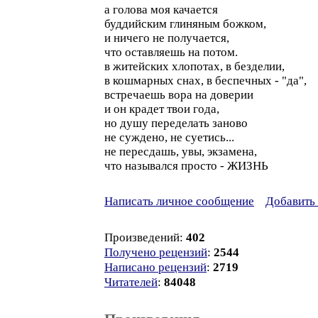
а голова моя качается
буддийским глиняным божком,
и ничего не получается,
что оставляешь на потом.
в житейских хлопотах, в безделии,
в кошмарных снах, в беспечных - "да",
встречаешь вора на доверии
и он крадет твои года,
но душу переделать заново
не суждено, не суетись...
не пересдашь, увы, экзамена,
что назывался просто - ЖИЗНЬ
Написать личное сообщение
Добавить 
Произведений:
402
Получено рецензий
:
2544
Написано рецензий
:
2719
Читателей
:
84048