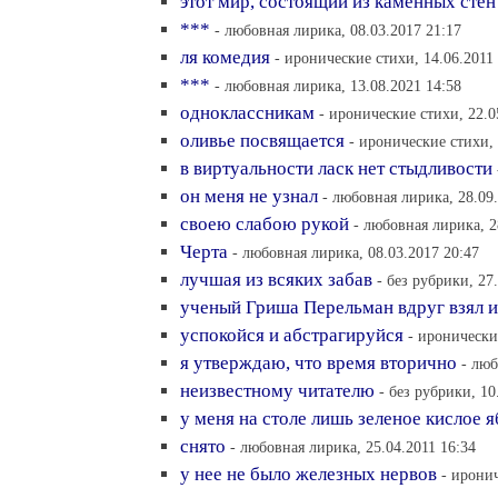
этот мир, состоящий из каменных стен
***
- любовная лирика, 08.03.2017 21:17
ля комедия
- иронические стихи, 14.06.2011
***
- любовная лирика, 13.08.2021 14:58
одноклассникам
- иронические стихи, 22.0
оливье посвящается
- иронические стихи, 
в виртуальности ласк нет стыдливости
он меня не узнал
- любовная лирика, 28.09
своею слабою рукой
- любовная лирика, 2
Черта
- любовная лирика, 08.03.2017 20:47
лучшая из всяких забав
- без рубрики, 27
ученый Гриша Перельман вдруг взял и
успокойся и абстрагируйся
- иронически
я утверждаю, что время вторично
- люб
неизвестному читателю
- без рубрики, 10
у меня на столе лишь зеленое кислое 
снято
- любовная лирика, 25.04.2011 16:34
у нее не было железных нервов
- иронич