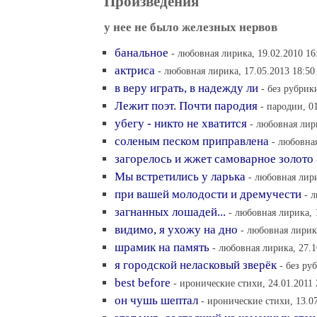
Произведения
у нее не было железных нервов
банальное
- любовная лирика, 19.02.2010 16
актриса
- любовная лирика, 17.05.2013 18:50
в веру играть, в надежду ли
- без рубрик
Лежит поэт. Почти пародия
- пародии, 0
убегу - никто не хватится
- любовная лири
соленым песком приправлена
- любовная
загорелось и жжет самоварное золото
Мы встретились у ларька
- любовная лири
при вашей молодости и дремучести
- 
загнанных лошадей...
- любовная лирика, 
видимо, я ухожу на дно
- любовная лирика
шрамик на память
- любовная лирика, 27.1
я городской неласковый зверёк
- без ру
best before
- иронические стихи, 24.01.2011 
он чушь шептал
- иронические стихи, 13.07