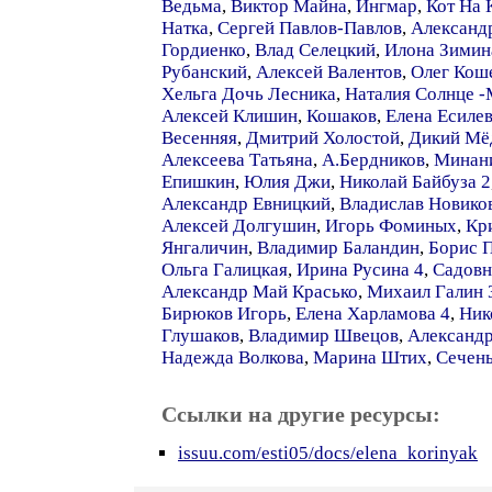
Ведьма
,
Виктор Майна
,
Ингмар
,
Кот На
Натка
,
Сергей Павлов-Павлов
,
Александ
Гордиенко
,
Влад Селецкий
,
Илона Зимин
Рубанский
,
Алексей Валентов
,
Олег Кош
Хельга Дочь Лесника
,
Наталия Солнце 
Алексей Клишин
,
Кошаков
,
Елена Есиле
Весенняя
,
Дмитрий Холостой
,
Дикий Мё
Алексеева Татьяна
,
А.Бердников
,
Минан
Епишкин
,
Юлия Джи
,
Николай Байбуза 2
Александр Евницкий
,
Владислав Новико
Алексей Долгушин
,
Игорь Фоминых
,
Кр
Янгаличин
,
Владимир Баландин
,
Борис 
Ольга Галицкая
,
Ирина Русина 4
,
Садовн
Александр Май Красько
,
Михаил Галин 
Бирюков Игорь
,
Елена Харламова 4
,
Ник
Глушаков
,
Владимир Швецов
,
Александр
Надежда Волкова
,
Марина Штих
,
Сечен
Ссылки на другие ресурсы:
issuu.com/esti05/docs/elena_korinyak