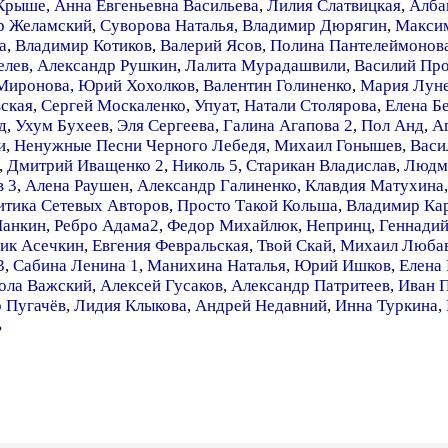
 Крыше
,
Анна Евгеньевна Васильева
,
Лилия Слатвицкая
,
Алб
р Желамский
,
Суворова Наталья
,
Владимир Дюрягин
,
Максим
а
,
Владимир Котиков
,
Валерий Ясов
,
Полина Пантелеймонов
елев
,
Александр Рушкин
,
Лалита Мурадашвили
,
Василий Пр
-Миронова
,
Юрий Хохолков
,
Валентин Голиненко
,
Мария Лун
вская
,
Сергей Москаленко
,
Упуат
,
Натали Столярова
,
Елена Б
д
,
Ухум Бухеев
,
Эля Сергеева
,
Галина Агапова 2
,
Пол Анд
,
А
и
,
Ненужные Песни Черного Лебедя
,
Михаил Гонышев
,
Васи
,
Дмитрий Иващенко 2
,
Николь 5
,
Старикан Владислав
,
Людм
в 3
,
Алена Раушен
,
Александр Галиненко
,
Клавдия Матухина
итика Сетевых Авторов
,
Просто Такой Кольша
,
Владимир Ка
Панкин
,
Ребро Адама2
,
Федор Михайлюк
,
Непринц
,
Геннади
ик Асечкин
,
Евгения Февральская
,
Твой Скай
,
Михаил Люба
3
,
Сабина Ленина 1
,
Манихина Наталья
,
Юрий Ишков
,
Елена
ола Важский
,
Алексей Гусаков
,
Александр Патритеев
,
Иван 
 Пугачёв
,
Лидия Клыкова
,
Андрей Недавний
,
Инна Туркина
,
ь