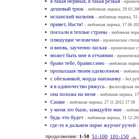
я такая нервная, я такая резкая
- ирониче
дешевый трюк
- любовная лирика, 29.03.20
испанский мальчик
- любовная лирика, 31.
привет, Настя!
- любовная лирика, 17.06.20
поехали в теплые страны
- любовная лири
пляшущие человечки
- иронические стихи
и вновь, заученно лаская
- иронические с
может быть мне в отчаянии
- иронически
браво тебе, брависсимо
- любовная лирик
пропахшая твоим одеколоном
- любовна
с обезьянкой, морда наизнанку
- без ру
я в одиночество ряжусь
- философская ли
она похожа на меня
- любовная лирика, 17
Сашке
- любовная лирика, 27.11.2012 17:39
у меня это было, завидуйте мне
- любовн
будь что будет
- любовная лирика, 31.12.20
где-то в дальнем парке журчит ручей
-
продолжение:
1-50
51-100
101-150
→