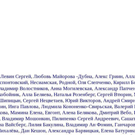
,
Левин Сергей
,
Любовь Майорова -Дубна
,
Алекс Гриин
,
Алл
спонтовский
,
Несиамская
,
Родной
,
Оля Слепченко
,
Кирилл Б
ладимир Волостников
,
Анна Могилевская
,
Александр Папче
кобойник
,
Алла Беляева
,
Наталья Розенберг
,
Сергей Втюрин
,
 Шипицын
,
Сергей Нецветаев
,
Юрий Викторов
,
Андрей Смир
рин
,
Инга Павлова
,
Людмила Кононенко-Свирьская
,
Валерий 
кова
,
Мамина Елена
,
Евгонт
,
Алена Белякова
,
Дмитрий Вебо
,
,
Владимир Мошонкин
,
Пилипенко Сергей Андреевич
,
Сашат
на Вайсберг
,
Лилия Бакулина
,
Владимир Ан Фомин
,
Ганчаро
Михалёва
,
Дан Кешон
,
Александра Барвицкая
,
Елена Батурина