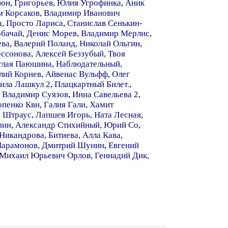
аюн
,
Григорьев
,
Юлия Угрофинка
,
Аник
 Корсаков
,
Владимир Иванович
а
,
Просто Лариса
,
Станислав Сенькин-
обачай
,
Денис Морев
,
Владимир Мерлис
,
ева
,
Валерий Поланд
,
Николай Ольгин
,
ессонова
,
Алексей Беззубый
,
Твоя
глая Паюшина
,
Наблюдательный
,
лий Корнев
,
Айвенас Вульфф
,
Олег
ила Лашкул 2
,
Плацкартный Билет.
,
,
Владимир Суязов
,
Инна Савельева 2
,
рпенко Квн
,
Галия Гали
,
Хамит
й Штраус
,
Лапшев Игорь
,
Ната Лесная
,
вин
,
Александр Стихийный
,
Юрий Со
,
 Никандрова
,
Битиева
,
Алла Кава
,
Парамонов
,
Дмитрий Шунин
,
Евгений
Михаил Юрьевич Орлов
,
Геннадий Дик
,