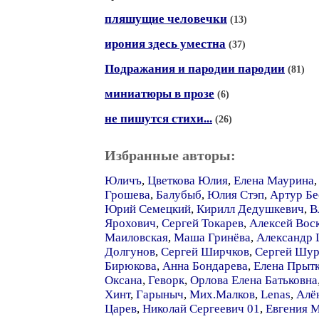
пляшущие человечки
(13)
ирония здесь уместна
(37)
Подражания и пародии пародии
(81)
миниатюры в прозе
(6)
не пишутся стихи...
(26)
Избранные авторы:
Юличъ
,
Цветкова Юлия
,
Елена Маурина
Грошева
,
Балубыб
,
Юлия Стэп
,
Артур Бе
Юрий Семецкий
,
Кирилл Дедушкевич
,
В
Ярохович
,
Сергей Токарев
,
Алексей Вос
Маиловская
,
Маша Гринёва
,
Александр
Долгунов
,
Сергей Ширчков
,
Сергей Шу
Бирюкова
,
Анна Бондарева
,
Елена Прыт
Оксана
,
Геворк
,
Орлова Елена Батьковна
Хинт
,
Гарыныч
,
Мих.Малков
,
Lenas
,
Алё
Царев
,
Николай Сергеевич 01
,
Евгения 