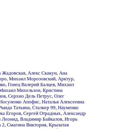
а Жадовская
,
Алекс Скакун
,
Ана
оро
,
Михаил Морозовский
,
Арктур
,
нко
,
Гонец Валерий Балцев
,
Михаил
Михаил Михельзон
,
Кристина
нов
,
Серхио Дель Петрус
,
Олег
Носуленко Апофис
,
Наталья Алексеевна
Рында Татьяна
,
Сталкер 99
,
Науменко
ка Егоров
,
Сергей Отрадных
,
Александр
в Леонид
,
Владимир Байкалов
,
Игорь
 2
,
Смагина Виктория
,
Крылатая