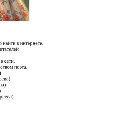
 найти в интернете.
итателей
в сети.
ством поэта.
)
еева)
ва)
)
реева)