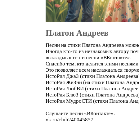
Платон Андреев
Песни на стихи Платона Андреева можно
Иногда кто-то из незнакомых автору поч
выкладывают эти песни «ВКонтакте».
Спасибо тем, кто делится этими песнями 
Это позволяет всем наслаждаться творче
ИстоРия ДжаЗ (стихи Платона Андреева
ИстоРия ЖиЗни (на стихи Платона Андр
ИстоРия ЛюбВИ (стихи Платона Андрее
ИстоРия БлюЗ (стихи Платона Андреева
ИстоРия МудроСТИ (стихи Платона Анд
Слушайте песни «ВКонтакте».
vk.ru/club240045857