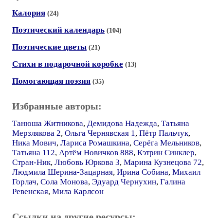
Калория
(24)
Поэтический календарь
(104)
Поэтические цветы
(21)
Стихи в подарочной коробке
(13)
Помогающая поэзия
(35)
Избранные авторы:
Танюша Житникова
,
Демидова Надежда
,
Татьяна
Мерзлякова 2
,
Ольга Чернявская 1
,
Пётр Пальчук
,
Ника Мович
,
Лариса Ромашкина
,
Серёга Мельников
,
Татьяна 112
,
Артём Новичков 888
,
Кэтрин Синклер
,
Стран-Ник
,
Любовь Юркова 3
,
Марина Кузнецова 72
,
Людмила Шерина-Зацарная
,
Ирина Собина
,
Михаил
Горлач
,
Сола Монова
,
Эдуард Чернухин
,
Галина
Ревенская
,
Мила Карлсон
Ссылки на другие ресурсы: