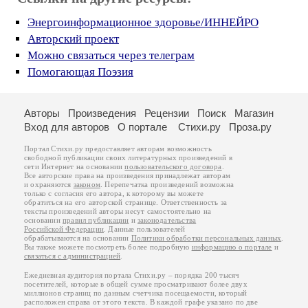
Энергоинформационное здоровье/ИННЕЙРО
Авторский проект
Можно связаться через телеграм
Помогающая Поэзия
Авторы
Произведения
Рецензии
Поиск
Магазин
Вход для авторов
О портале
Стихи.ру
Проза.ру
Портал Стихи.ру предоставляет авторам возможность
свободной публикации своих литературных произведений в
сети Интернет на основании
пользовательского договора
.
Все авторские права на произведения принадлежат авторам
и охраняются
законом
. Перепечатка произведений возможна
только с согласия его автора, к которому вы можете
обратиться на его авторской странице. Ответственность за
тексты произведений авторы несут самостоятельно на
основании
правил публикации
и
законодательства
Российской Федерации
. Данные пользователей
обрабатываются на основании
Политики обработки персональных данных
.
Вы также можете посмотреть более подробную
информацию о портале
и
связаться с администрацией
.
Ежедневная аудитория портала Стихи.ру – порядка 200 тысяч
посетителей, которые в общей сумме просматривают более двух
миллионов страниц по данным счетчика посещаемости, который
расположен справа от этого текста. В каждой графе указано по две