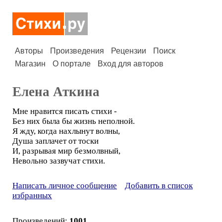
Авторы
Произведения
Рецензии
Поиск
Магазин
О портале
Вход для авторов
Елена Аткина
Мне нравится писать стихи -
Без них была бы жизнь неполной.
Я жду, когда нахлынут волны,
Душа заплачет от тоски
И, разрывая мир безмолвный,
Невольно зазвучат стихи.
Написать личное сообщение
Добавить в список
избранных
Произведений:
1001