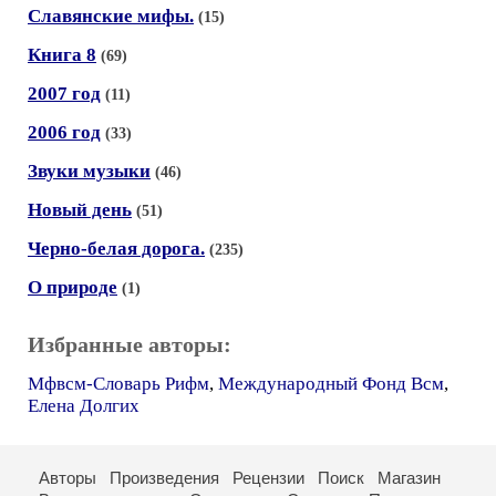
Славянские мифы.
(15)
Книга 8
(69)
2007 год
(11)
2006 год
(33)
Звуки музыки
(46)
Новый день
(51)
Черно-белая дорога.
(235)
О природе
(1)
Избранные авторы:
Мфвсм-Словарь Рифм
,
Международный Фонд Всм
,
Елена Долгих
Авторы
Произведения
Рецензии
Поиск
Магазин