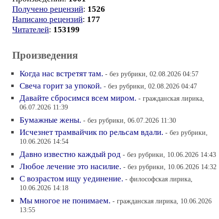
Получено рецензий
:
1526
Написано рецензий
:
177
Читателей
:
153199
Произведения
Когда нас встретят там.
- без рубрики, 02.08.2026 04:57
Свеча горит за упокой.
- без рубрики, 02.08.2026 04:47
Давайте сбросимся всем миром.
- гражданская лирика,
06.07.2026 11:39
Бумажные жены.
- без рубрики, 06.07.2026 11:30
Исчезнет трамвайчик по рельсам вдали.
- без рубрики,
10.06.2026 14:54
Давно известно каждый род
- без рубрики, 10.06.2026 14:43
Любое лечение это насилие.
- без рубрики, 10.06.2026 14:32
С возрастом ищу уединение.
- философская лирика,
10.06.2026 14:18
Мы многое не понимаем.
- гражданская лирика, 10.06.2026
13:55