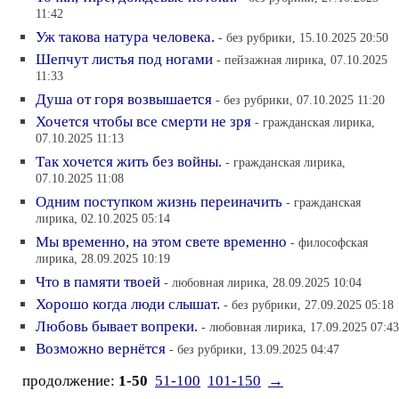
11:42
Уж такова натура человека.
- без рубрики, 15.10.2025 20:50
Шепчут листья под ногами
- пейзажная лирика, 07.10.2025
11:33
Душа от горя возвышается
- без рубрики, 07.10.2025 11:20
Хочется чтобы все смерти не зря
- гражданская лирика,
07.10.2025 11:13
Так хочется жить без войны.
- гражданская лирика,
07.10.2025 11:08
Одним поступком жизнь переиначить
- гражданская
лирика, 02.10.2025 05:14
Мы временно, на этом свете временно
- философская
лирика, 28.09.2025 10:19
Что в памяти твоей
- любовная лирика, 28.09.2025 10:04
Хорошо когда люди слышат.
- без рубрики, 27.09.2025 05:18
Любовь бывает вопреки.
- любовная лирика, 17.09.2025 07:43
Возможно вернётся
- без рубрики, 13.09.2025 04:47
продолжение:
1-50
51-100
101-150
→