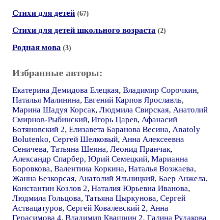
Стихи для детей
(67)
Стихи для детей школьного возраста
(2)
Родная мова
(3)
Избранные авторы:
Екатерина Демидова Елецкая
,
Владимир Сорочкин
,
Наталья Малинина
,
Евгений Карпов Ярославль
,
Марина Шадуя Корсак
,
Людмила Свирская
,
Анатолий
Смирнов-Рыбинский
,
Игорь Царев
,
Афанасий
Ботяновский 2
,
Елизавета Баранова Весина
,
Anatoly
Bolutenko
,
Сергей Шелковый
,
Анна Алексеевна
Сеничева
,
Татьяна Шеина
,
Леонид Пранчак
,
Александр Спарбер
,
Юрий Семецкий
,
Марианна
Боровкова
,
Валентина Коркина
,
Наталья Возжаева
,
Жанна Безкорсая
,
Анатолий Яльницкий
,
Баер Анжела
,
Константин Козлов 2
,
Наталия Юрьевна Иванова
,
Людмила Гольцова
,
Татьяна Цыркунова
,
Сергей
Аствацатуров
,
Сергей Ковалевский 2
,
Анна
Герасимова 4
,
Владимир Квашнин 2
,
Галина Рудакова