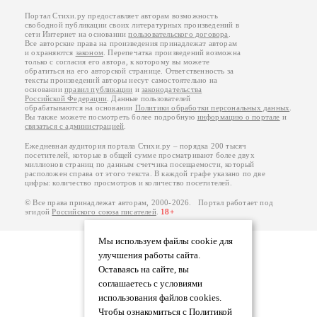
Портал Стихи.ру предоставляет авторам возможность
свободной публикации своих литературных произведений в
сети Интернет на основании
пользовательского договора
.
Все авторские права на произведения принадлежат авторам
и охраняются
законом
. Перепечатка произведений возможна
только с согласия его автора, к которому вы можете
обратиться на его авторской странице. Ответственность за
тексты произведений авторы несут самостоятельно на
основании
правил публикации
и
законодательства
Российской Федерации
. Данные пользователей
обрабатываются на основании
Политики обработки персональных данных
.
Вы также можете посмотреть более подробную
информацию о портале
и
связаться с администрацией
.
Ежедневная аудитория портала Стихи.ру – порядка 200 тысяч
посетителей, которые в общей сумме просматривают более двух
миллионов страниц по данным счетчика посещаемости, который
расположен справа от этого текста. В каждой графе указано по две
цифры: количество просмотров и количество посетителей.
© Все права принадлежат авторам, 2000-2026. Портал работает под
эгидой
Российского союза писателей
.
18+
Мы используем файлы cookie для
улучшения работы сайта.
Оставаясь на сайте, вы
соглашаетесь с условиями
использования файлов cookies.
Чтобы ознакомиться с Политикой