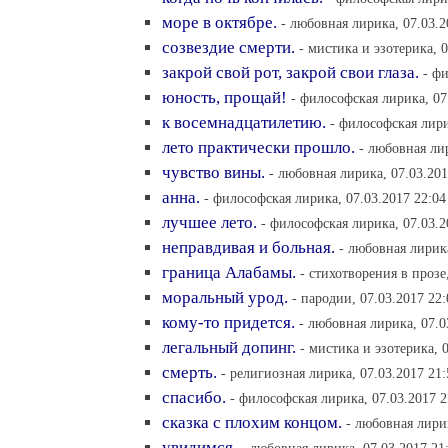
море в октябре.
- любовная лирика, 07.03.2
созвездие смерти.
- мистика и эзотерика, 0
закрой свой рот, закрой свои глаза.
- ф
юность, прощай!
- философская лирика, 07
к восемнадцатилетию.
- философская лири
лето практически прошло.
- любовная лир
чувство вины.
- любовная лирика, 07.03.201
анна.
- философская лирика, 07.03.2017 22:04
лучшее лето.
- философская лирика, 07.03.2
неправдивая и больная.
- любовная лирика
граница Алабамы.
- cтихотворения в прозе
моральный урод.
- пародии, 07.03.2017 22:
кому-то придется.
- любовная лирика, 07.0
легальный допинг.
- мистика и эзотерика, 
смерть.
- религиозная лирика, 07.03.2017 21:
спасибо.
- философская лирика, 07.03.2017 2
сказка с плохим концом.
- любовная лирик
увидимся.