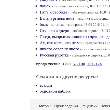
- любовная лирика, 07.03.2017 21
поиск.
- cтихотворения в прозе, 07.03.2017 2
Путь к свободе
- пейзажная лирика, 18.04.
Вальпургиева ночь
- мистика и эзотерика,
боль
- мистика и эзотерика, 18.04.2016 21:14
Стучали в двери
- любовная лирика, 18.04.
Люди, выпрыгивающие из горящих зд
Ах, как жаль, что не мы
- гражданская лир
ничего совершенного
- cтихотворения в п
Русская рулетка
- гражданская лирика, 23.0
продолжение:
1-50
51-100
101-124
Ссылки на другие ресурсы:
аск.фм
основной паблик
Авторы
Произведения
Рецензии
Поис