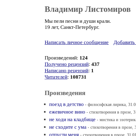
Владимир Листомиров
Мы пели песни и души крали.
19 лет, Санкт-Петербург.
Написать личное сообщение
Добавить 
Произведений:
124
Получено рецензий
:
437
Написано рецензий
:
1
Читателей
:
108731
Произведения
поезд в детство
- философская лирика, 31.0
ежевичное вино
- cтихотворения в прозе, 3
не ходи на кладбище
- мистика и эзотерик
не сходите с ума
- cтихотворения в прозе, 
отпусти меня
- cтихотворения в прозе, 31.0