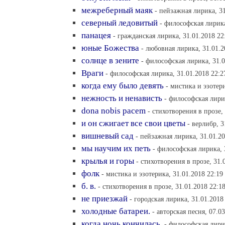
межреберный маяк
- пейзажная лирика, 31
северный ледовитый
- философская лирика
панацея
- гражданская лирика, 31.01.2018 22
юные Божества
- любовная лирика, 31.01.2
солнце в зените
- философская лирика, 31.0
Враги
- философская лирика, 31.01.2018 22:2
когда ему было девять
- мистика и эзотери
нежность и ненависть
- философская лирик
dona nobis pacem
- cтихотворения в прозе,
и он сжигает все свои цветы
- верлибр, 3
вишневый сад
- пейзажная лирика, 31.01.20
мы научим их петь
- философская лирика, 
крылья и горы
- cтихотворения в прозе, 31.
фолк
- мистика и эзотерика, 31.01.2018 22:19
б. в.
- cтихотворения в прозе, 31.01.2018 22:1
не приезжай
- городская лирика, 31.01.2018
холодные батареи.
- авторская песня, 07.0
когда ночь кончилась.
- философская лирик