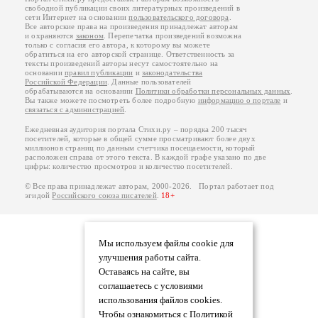
свободной публикации своих литературных произведений в
сети Интернет на основании
пользовательского договора
.
Все авторские права на произведения принадлежат авторам
и охраняются
законом
. Перепечатка произведений возможна
только с согласия его автора, к которому вы можете
обратиться на его авторской странице. Ответственность за
тексты произведений авторы несут самостоятельно на
основании
правил публикации
и
законодательства
Российской Федерации
. Данные пользователей
обрабатываются на основании
Политики обработки персональных данных
.
Вы также можете посмотреть более подробную
информацию о портале
и
связаться с администрацией
.
Ежедневная аудитория портала Стихи.ру – порядка 200 тысяч
посетителей, которые в общей сумме просматривают более двух
миллионов страниц по данным счетчика посещаемости, который
расположен справа от этого текста. В каждой графе указано по две
цифры: количество просмотров и количество посетителей.
© Все права принадлежат авторам, 2000-2026. Портал работает под
эгидой
Российского союза писателей
.
18+
Мы используем файлы cookie для
улучшения работы сайта.
Оставаясь на сайте, вы
соглашаетесь с условиями
использования файлов cookies.
Чтобы ознакомиться с Политикой