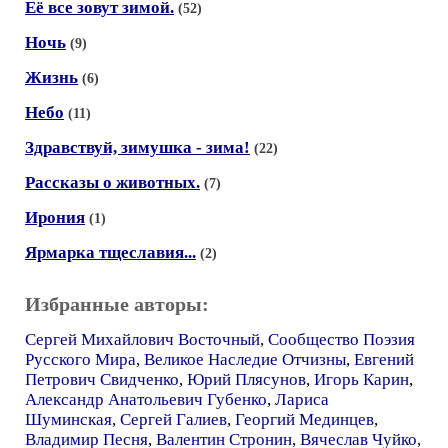
Её все зовут зимой.
(52)
Ночь
(9)
Жизнь
(6)
Небо
(11)
Здравствуй, зимушка - зима!
(22)
Рассказы о животных.
(7)
Ирония
(1)
Ярмарка тщеславия...
(2)
Избранные авторы:
Сергей Михайлович Восточный
,
Сообщество Поэзия
Русского Мира
,
Великое Наследие Отчизны
,
Евгений
Петрович Свидченко
,
Юрий Плясунов
,
Игорь Карин
,
Александр Анатольевич Губенко
,
Лариса
Шуминская
,
Сергей Галиев
,
Георгий Мединцев
,
Владимир Песня
,
Валентин Стронин
,
Вячеслав Чуйко
,