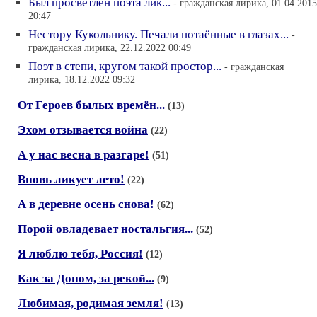
Был просветлён поэта лик...
- гражданская лирика, 01.04.2015
20:47
Нестору Кукольнику. Печали потаённые в глазах...
-
гражданская лирика, 22.12.2022 00:49
Поэт в степи, кругом такой простор...
- гражданская
лирика, 18.12.2022 09:32
От Героев былых времён...
(13)
Эхом отзывается война
(22)
А у нас весна в разгаре!
(51)
Вновь ликует лето!
(22)
А в деревне осень снова!
(62)
Порой овладевает ностальгия...
(52)
Я люблю тебя, Россия!
(12)
Как за Доном, за рекой...
(9)
Любимая, родимая земля!
(13)