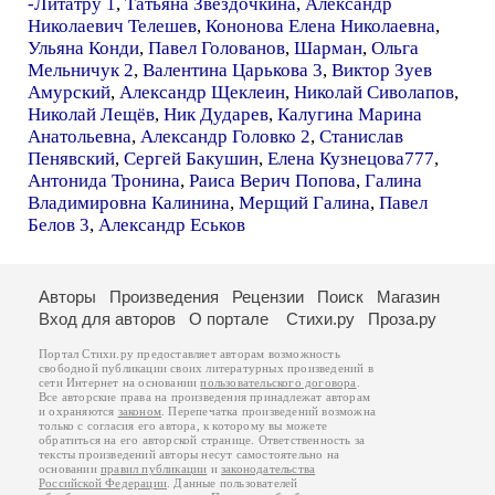
-Литатру 1
,
Татьяна Звёздочкина
,
Александр
Николаевич Телешев
,
Кононова Елена Николаевна
,
Ульяна Конди
,
Павел Голованов
,
Шарман
,
Ольга
Мельничук 2
,
Валентина Царькова 3
,
Виктор Зуев
Амурский
,
Александр Щеклеин
,
Николай Сиволапов
,
Николай Лещёв
,
Ник Дударев
,
Калугина Марина
Анатольевна
,
Александр Головко 2
,
Станислав
Пенявский
,
Сергей Бакушин
,
Елена Кузнецова777
,
Антонида Тронина
,
Раиса Верич Попова
,
Галина
Владимировна Калинина
,
Мерщий Галина
,
Павел
Белов 3
,
Александр Еськов
Авторы
Произведения
Рецензии
Поиск
Магазин
Вход для авторов
О портале
Стихи.ру
Проза.ру
Портал Стихи.ру предоставляет авторам возможность
свободной публикации своих литературных произведений в
сети Интернет на основании
пользовательского договора
.
Все авторские права на произведения принадлежат авторам
и охраняются
законом
. Перепечатка произведений возможна
только с согласия его автора, к которому вы можете
обратиться на его авторской странице. Ответственность за
тексты произведений авторы несут самостоятельно на
основании
правил публикации
и
законодательства
Российской Федерации
. Данные пользователей