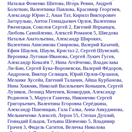
Наталья Фоменко Шитова
,
Игорь Ревин
,
Андрей
Болоткин
,
Валентинка Павлова
,
Красимир Георгиев
,
Александр Юрин 2
,
Анаи Тат
,
Кирилл Викторович
Загорулько
,
Антон Геннадьевич Орлов
,
Валентина
Рженецкая
,
Соколов Сергей 2
,
Евгений Япрынцев
,
Любовь Самойленко
,
Алексей Романов 5
,
Шведова
Наталья Анатольевна
,
Александр Широких
,
Валентина Анисимова Смирнова
,
Валерий Казачий
,
Ефим Шаулов
,
Шаули
,
Кристал 2
,
Сергей Шумский
,
Вероника Луговая-Иванова
,
Сергей Лукич Гусев
,
Александр Ковалёв 7
,
Нина Агейченко
,
Владислава
Ли-Бин
,
Сергей Бука-Вороневски
,
Валерий Фёдоров
,
Андронов
,
Виктор Селищев
,
Юрий Орлов-Орланов
,
Мелаике Хусейн
,
Евгений Таланин
,
Айша Курбанова
,
Нина Хижняк
,
Николай Васильевич Конышев
,
Сергей
Лузиков
,
Леонид Митенев
,
Конкордия
,
Александр
Родионов 5
,
Маруся Ганеева
,
Никоненко Сергей
Григорьевич
,
Валентина Егоровна Серёдкина
,
Александр Пшеницын
,
Гала Галка
,
Анна Анкудинова
,
Мельниченко Алексей
,
Лерон 55
,
Степан Дуплий
,
Геннадий Ельцов
,
Татьяна Шевченко 5
,
Владимир
Грачев 3
,
Фидель Сагитов
,
Величка Николова