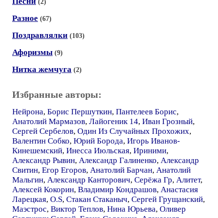
Песни
(2)
Разное
(67)
Поздравлялки
(103)
Афоризмы
(9)
Нитка жемчуга
(2)
Избранные авторы:
Нейрона
,
Борис Першуткин
,
Пантелеев Борис
,
Анатолий Мармазов
,
Лайогеник 14
,
Иван Грозный
,
Сергей Сербелов
,
Один Из Случайных Прохожих
,
Валентин Собко
,
Юрий Борода
,
Игорь Иванов-
Кинешемский
,
Инесса Июльская
,
Ириними
,
Александр Рывин
,
Александр Галиненко
,
Александр
Свитин
,
Егор Егоров
,
Анатолий Барчан
,
Анатолий
Мальгин
,
Александр Канторович
,
Серёжа Гр
,
Алитет
,
Алексей Кокорин
,
Владимир Кондрашов
,
Анастасия
Ларецкая
,
O.S
,
Стакан Стаканыч
,
Сергей Грущанский
,
Маэстрос
,
Виктор Теплов
,
Нина Юрьева
,
Оливер