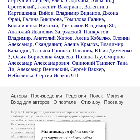
Сергушин Сергей
,
Елена Садохина
,
Александр
Сретенский
,
Галенит
,
Валериант
,
Валентина
Картишкина
,
Вийон
,
Владимир Виданов
,
Джона
Фрай
,
Галина Бикирова
,
Томилова Галина
,
Кольниченко Николай
,
Третьяков Владимир 80
,
Анатолий Иванович Загрядский
,
Панкратов
Владимир
,
Анатолий Жиров
,
Алёна Кобылко
,
Оленин
Александр
,
Скандалист
,
Алёша Крылов
,
Владимир
Баландин
,
Татьяна Гринько
,
Паваник
,
Юлия Демченко
3
,
Ольга Борисовна Фадеева
,
Полина Тау
,
Смирнов
Александр Александрович
,
Одинокий Танкист
,
Тана
Ли
,
Александр Венинский
,
Сергей Ваккер
,
Небылинка
,
Сергей Исаков 911
Авторы
Произведения
Рецензии
Поиск
Магазин
Вход для авторов
О портале
Стихи.ру
Проза.ру
Портал Стихи.ру предоставляет авторам возможность
свободной публикации своих литературных произведений в
сети Интернет на основании
пользовательского договора
.
Все авторские права на произведения принадлежат авторам
и охраняются
законом
. Перепечатка произведений возможна
Мы используем файлы cookie
только с согласия его автора, к которому вы можете
обратиться на его авторской странице. Ответственность за
для улучшения работы сайта.