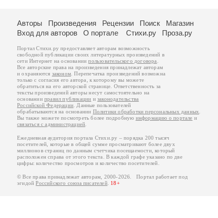
Авторы
Произведения
Рецензии
Поиск
Магазин
Вход для авторов
О портале
Стихи.ру
Проза.ру
Портал Стихи.ру предоставляет авторам возможность
свободной публикации своих литературных произведений в
сети Интернет на основании
пользовательского договора
.
Все авторские права на произведения принадлежат авторам
и охраняются
законом
. Перепечатка произведений возможна
только с согласия его автора, к которому вы можете
обратиться на его авторской странице. Ответственность за
тексты произведений авторы несут самостоятельно на
основании
правил публикации
и
законодательства
Российской Федерации
. Данные пользователей
обрабатываются на основании
Политики обработки персональных данных
.
Вы также можете посмотреть более подробную
информацию о портале
и
связаться с администрацией
.
Ежедневная аудитория портала Стихи.ру – порядка 200 тысяч
посетителей, которые в общей сумме просматривают более двух
миллионов страниц по данным счетчика посещаемости, который
расположен справа от этого текста. В каждой графе указано по две
цифры: количество просмотров и количество посетителей.
© Все права принадлежат авторам, 2000-2026. Портал работает под
эгидой
Российского союза писателей
.
18+