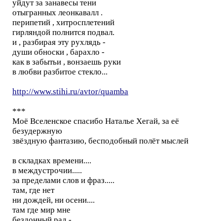
уйдут за занавесы тени
отыгранных леонкавалл .
перипетий , хитросплетений
гирляндой полнится подвал.
и , разбирая эту рухлядь -
души обноски , барахло -
как в забытьи , вонзаешь руки
в любви разбитое стекло...
http://www.stihi.ru/avtor/quamba
***
Моё Вселенское спасибо Наталье Хегай, за её
безудержную
звёздную фантазию, бесподобный полёт мыслей
в складках времени....
в междустрочии.....
за пределами слов и фраз.....
там, где нет
ни дождей, ни осени....
там где мир мне
бездонный рад -