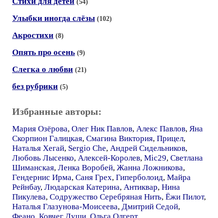
Стихи для детей
(54)
Улыбки иногда слёзы
(102)
Акростихи
(8)
Опять про осень
(9)
Слегка о любви
(21)
без рубрики
(5)
Избранные авторы:
Мария Озёрова
,
Олег Ник Павлов
,
Алекс Павлов
,
Яна
Скорпион Галицкая
,
Смагина Виктория
,
Прицел
,
Наталья Хегай
,
Sergio Che
,
Андрей Сидельников
,
Любовь Лысенко
,
Алексей-Королев
,
Mic29
,
Светлана
Шиманская
,
Ленка Воробей
,
Жанна Ложникова
,
Гендернис Ирма
,
Саня Грех
,
Гиперболоид
,
Майра
Рейнбау
,
Людарская Катерина
,
Антиквар
,
Нина
Пикулева
,
Содружество Серебряная Нить
,
Ёжи Пилот
,
Наталья Глазунова-Моисеева
,
Дмитрий Седой
,
Феано
,
Ковчег Души
,
Ольга Олгерт
,