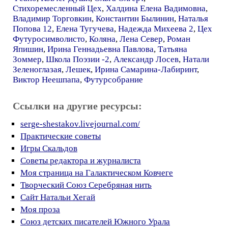
Стихоремесленный Цех
,
Халдина Елена Вадимовна
,
Владимир Торговкин
,
Константин Былинин
,
Наталья
Попова 12
,
Елена Тугучева
,
Надежда Михеева 2
,
Цех
Футуросимволисто
,
Коляна
,
Лена Север
,
Роман
Япишин
,
Ирина Геннадьевна Павлова
,
Татьяна
Зоммер
,
Школа Поэзии -2
,
Александр Лосев
,
Натали
Зеленоглазая
,
Лешек
,
Ирина Самарина-Лабиринт
,
Виктор Неешпапа
,
Футурсобрание
Ссылки на другие ресурсы:
serge-shestakov.livejournal.com/
Практические советы
Игры Скальдов
Советы редактора и журналиста
Моя страница на Галактическом Ковчеге
Творческий Союз Серебряная нить
Сайт Натальи Хегай
Моя проза
Союз детских писателей Южного Урала