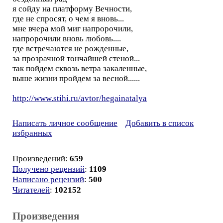
я сойду на платформу Вечности,
где не спросят, о чем я вновь...
мне вчера мой миг напророчили,
напророчили вновь любовь....
где встречаются не рожденные,
за прозрачной тончайшей стеной...
так пойдем сквозь ветра закаленные,
выше жизни пройдем за весной......
http://www.stihi.ru/avtor/hegainatalya
Написать личное сообщение
Добавить в список
избранных
Произведений:
659
Получено рецензий
:
1109
Написано рецензий
:
500
Читателей
:
102152
Произведения