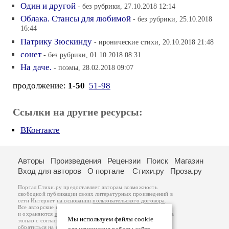
Один и другой
- без рубрики, 27.10.2018 12:14
Облака. Стансы для любимой
- без рубрики, 25.10.2018
16:44
Патрику Зюскинду
- иронические стихи, 20.10.2018 21:48
сонет
- без рубрики, 01.10.2018 08:31
На даче.
- поэмы, 28.02.2018 09:07
продолжение:
1-50
51-98
Ссылки на другие ресурсы:
ВКонтакте
Авторы
Произведения
Рецензии
Поиск
Магазин
Вход для авторов
О портале
Стихи.ру
Проза.ру
Портал Стихи.ру предоставляет авторам возможность
свободной публикации своих литературных произведений в
сети Интернет на основании
пользовательского договора
.
Все авторские права на произведения принадлежат авторам
и охраняются
законом
. Перепечатка произведений возможна
Мы используем файлы cookie
только с согласия его автора, к которому вы можете
обратиться на его авторской странице. Ответственность за