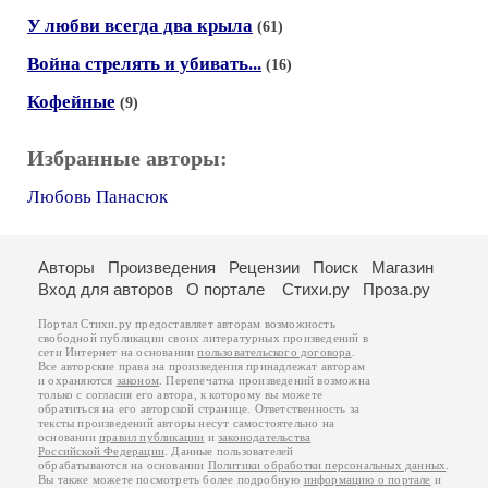
У любви всегда два крыла
(61)
Война стрелять и убивать...
(16)
Кофейные
(9)
Избранные авторы:
Любовь Панасюк
Авторы
Произведения
Рецензии
Поиск
Магазин
Вход для авторов
О портале
Стихи.ру
Проза.ру
Портал Стихи.ру предоставляет авторам возможность
свободной публикации своих литературных произведений в
сети Интернет на основании
пользовательского договора
.
Все авторские права на произведения принадлежат авторам
и охраняются
законом
. Перепечатка произведений возможна
только с согласия его автора, к которому вы можете
обратиться на его авторской странице. Ответственность за
тексты произведений авторы несут самостоятельно на
основании
правил публикации
и
законодательства
Российской Федерации
. Данные пользователей
обрабатываются на основании
Политики обработки персональных данных
.
Вы также можете посмотреть более подробную
информацию о портале
и