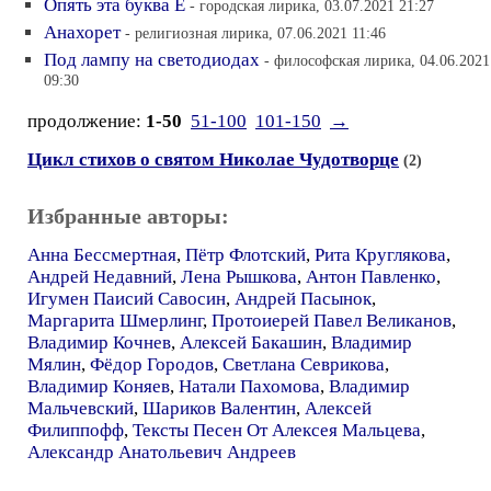
Опять эта буква Е
- городская лирика, 03.07.2021 21:27
Анахорет
- религиозная лирика, 07.06.2021 11:46
Под лампу на светодиодах
- философская лирика, 04.06.2021
09:30
продолжение:
1-50
51-100
101-150
→
Цикл стихов о святом Николае Чудотворце
(2)
Избранные авторы:
Анна Бессмертная
,
Пётр Флотский
,
Рита Круглякова
,
Андрей Недавний
,
Лена Рышкова
,
Антон Павленко
,
Игумен Паисий Савосин
,
Андрей Пасынок
,
Маргарита Шмерлинг
,
Протоиерей Павел Великанов
,
Владимир Кочнев
,
Алексей Бакашин
,
Владимир
Мялин
,
Фёдор Городов
,
Светлана Севрикова
,
Владимир Коняев
,
Натали Пахомова
,
Владимир
Мальчевский
,
Шариков Валентин
,
Алексей
Филиппофф
,
Тексты Песен От Алексея Мальцева
,
Александр Анатольевич Андреев