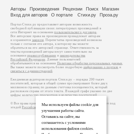
Авторы
Произведения
Рецензии
Поиск
Магазин
Вход для авторов
О портале
Стихи.ру
Проза.ру
Портал Стихи.ру предоставляет авторам возможность
свободной публикации своих литературных произведений в
сети Интернет на основании
пользовательского договора
.
Все авторские права на произведения принадлежат авторам
и охраняются
законом
. Перепечатка произведений возможна
только с согласия его автора, к которому вы можете
обратиться на его авторской странице. Ответственность за
тексты произведений авторы несут самостоятельно на
основании
правил публикации
и
законодательства
Российской Федерации
. Данные пользователей
обрабатываются на основании
Политики обработки персональных данных
.
Вы также можете посмотреть более подробную
информацию о портале
и
связаться с администрацией
.
Ежедневная аудитория портала Стихи.ру – порядка 200 тысяч
посетителей, которые в общей сумме просматривают более двух
миллионов страниц по данным счетчика посещаемости, который
расположен справа от этого текста. В каждой графе указано по две
цифры: количество просмотров и количество посетителей.
© Все права принадлежат авторам, 2000-2026. Портал работает под
Мы используем файлы cookie для
эгидой
Российского союза писателей
.
18+
улучшения работы сайта.
Оставаясь на сайте, вы
соглашаетесь с условиями
использования файлов cookies.