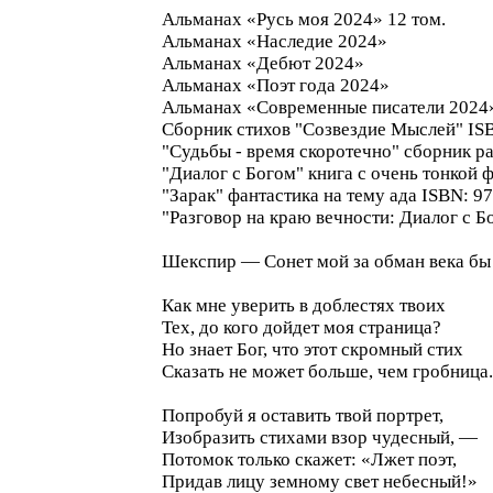
Альманах «Русь моя 2024» 12 том.
Альманах «Наследие 2024»
Альманах «Дебют 2024»
Альманах «Поэт года 2024»
Альманах «Современные писатели 2024
Сборник стихов "Созвездие Мыслей" ISB
"Судьбы - время скоротечно" сборник ра
"Диалог с Богом" книга с очень тонкой 
"Зарак" фантастика на тему ада ISBN: 97
"Разговор на краю вечности: Диалог с Б
Шекспир — Сонет мой за обман века бы
Как мне уверить в доблестях твоих
Тех, до кого дойдет моя страница?
Но знает Бог, что этот скромный стих
Сказать не может больше, чем гробница.
Попробуй я оставить твой портрет,
Изобразить стихами взор чудесный, —
Потомок только скажет: «Лжет поэт,
Придав лицу земному свет небесный!»