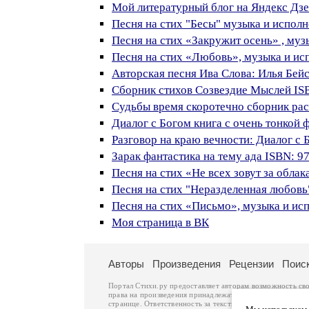
Мой литературный блог на Яндекс Дз
Песня на стих "Бесы" музыка и испол
Песня на стих «Закружит осень» , музык
Песня на стих «Любовь», музыка и ис
Авторская песня Ива Слова: Илья Бей
Сборник стихов Созвездие Мыслей IS
Судьбы время скоротечно сборник рас
Диалог с Богом книга с очень тонкой
Разговор на краю вечности: Диалог с 
Зарак фантастика на тему ада ISBN: 9
Песня на стих «Не всех зовут за облака
Песня на стих "Неразделенная любовь" 
Песня на стих «Письмо», музыка и испо
Моя страница в ВК
Авторы
Произведения
Рецензии
Поис
Портал Стихи.ру предоставляет авторам возможность св
права на произведения принадлежат авторам и охраняют
странице. Ответственность за тексты произведений авто