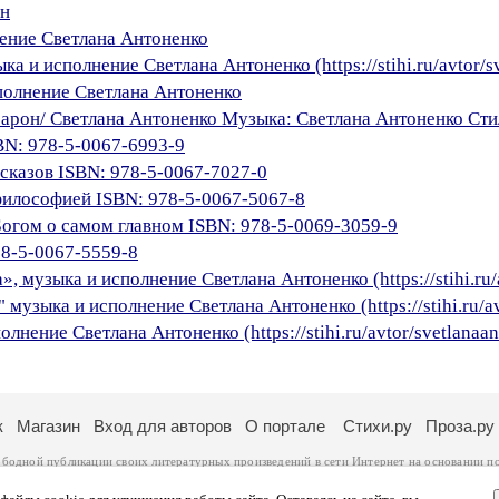
ен
нение Светлана Антоненко
а и исполнение Светлана Антоненко (https://stihi.ru/avtor/s
полнение Светлана Антоненко
сарон/ Светлана Антоненко Музыка: Светлана Антоненко Сти
BN: 978-5-0067-6993-9
сказов ISBN: 978-5-0067-7027-0
 философией ISBN: 978-5-0067-5067-8
Богом о самом главном ISBN: 978-5-0069-3059-9
78-5-0067-5559-8
», музыка и исполнение Светлана Антоненко (https://stihi.ru/
музыка и исполнение Светлана Антоненко (https://stihi.ru/av
лнение Светлана Антоненко (https://stihi.ru/avtor/svetlanaan
к
Магазин
Вход для авторов
О портале
Стихи.ру
Проза.ру
ободной публикации своих литературных произведений в сети Интернет на основании
п
ся
законом
. Перепечатка произведений возможна только с согласия его автора, к котором
ры несут самостоятельно на основании
правил публикации
и
законодательства Российско