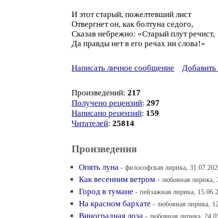
И этот старый, пожелтевший лист
Отвергнет он, как болтуна седого,
Сказав небрежно: «Старый плут речист,
Да правды нет в его речах ни слова!»
Написать личное сообщение
Добавить 
Произведений:
217
Получено рецензий
:
297
Написано рецензий
:
159
Читателей
:
25814
Произведения
Опять луна
- философская лирика, 31.07.202
Как весенним ветром
- любовная лирика, 
Город в тумане
- пейзажная лирика, 15.06.
На красном бархате
- любовная лирика, 12
Виноградная лоза
- любовная лирика, 24.0