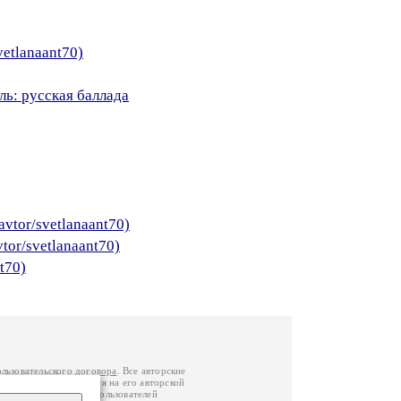
vetlanaant70)
ль: русская баллада
avtor/svetlanaant70)
tor/svetlanaant70)
t70)
ользовательского договора
. Все авторские
у вы можете обратиться на его авторской
й Федерации
. Данные пользователей