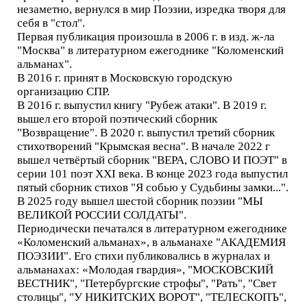
незаметно, вернулся в мир Поэзии, изредка творя для
себя в "стол".
Первая публикация произошла в 2006 г. в изд. ж-ла
"Москва" в литературном ежегоднике "Коломенский
альманах".
В 2016 г. принят в Московскую городскую
организацию СПР.
В 2016 г. выпустил книгу "Рубеж атаки". В 2019 г.
вышел его второй поэтический сборник
"Возвращение". В 2020 г. выпустил третий сборник
стихотворений "Крымская весна". В начале 2022 г
вышел четвёртый сборник "ВЕРА, СЛОВО И ПОЭТ" в
серии 101 поэт XXI века. В конце 2023 года выпустил
пятый сборник стихов "Я собью у Судьбины замки...".
В 2025 году вышел шестой сборник поэзии "МЫ
ВЕЛИКОЙ РОССИИ СОЛДАТЫ".
Периодически печатался в литературном ежегоднике
«Коломенский альманах», в альманахе "АКАДЕМИЯ
ПОЭЗИИ". Его стихи публиковались в журналах и
альманахах: «Молодая гвардия», "МОСКОВСКИЙ
ВЕСТНИК", "Петербургские строфы", "Рать", "Свет
столицы", "У НИКИТСКИХ ВОРОТ", "ТЕЛЕСКОПЪ",