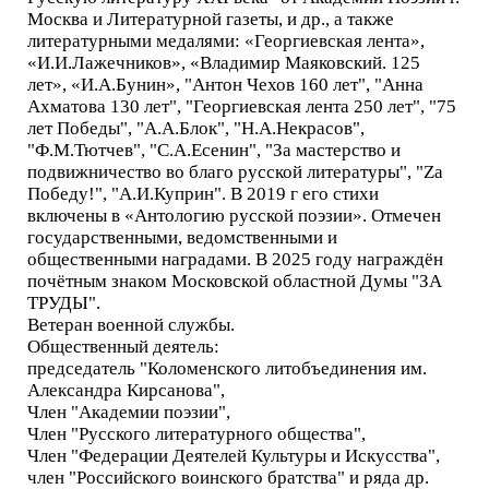
Москва и Литературной газеты, и др., а также
литературными медалями: «Георгиевская лента»,
«И.И.Лажечников», «Владимир Маяковский. 125
лет», «И.А.Бунин», "Антон Чехов 160 лет", "Анна
Ахматова 130 лет", "Георгиевская лента 250 лет", "75
лет Победы", "А.А.Блок", "Н.А.Некрасов",
"Ф.М.Тютчев", "С.А.Есенин", "За мастерство и
подвижничество во благо русской литературы", "Zа
Победу!", "А.И.Куприн". В 2019 г его стихи
включены в «Антологию русской поэзии». Отмечен
государственными, ведомственными и
общественными наградами. В 2025 году награждён
почётным знаком Московской областной Думы "ЗА
ТРУДЫ".
Ветеран военной службы.
Общественный деятель:
председатель "Коломенского литобъединения им.
Александра Кирсанова",
Член "Академии поэзии",
Член "Русского литературного общества",
Член "Федерации Деятелей Культуры и Искусства",
член "Российского воинского братства" и ряда др.