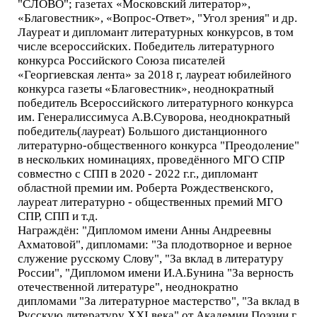
"СЛОВО"; газетах «Московский литератор»,
«Благовестник», «Вопрос-Ответ», "Угол зрения" и др.
Лауреат и дипломант литературных конкурсов, в том
числе всероссийских. Победитель литературного
конкурса Российского Союза писателей
«Георгиевская лента» за 2018 г, лауреат юбилейного
конкурса газеты «Благовестник», неоднократный
победитель Всероссийского литературного конкурса
им. Генералиссимуса А.В.Суворова, неоднократный
победитель(лауреат) Большого дистанционного
литературно-общественного конкурса "Преодоление"
в нескольких номинациях, проведённого МГО СПР
совместно с СПП в 2020 - 2022 г.г., дипломант
областной премии им. Роберта Рождественского,
лауреат литературно - общественных премий МГО
СПР, СПП и т.д.
Награждён: "Дипломом имени Анны Андреевны
Ахматовой", дипломами: "За плодотворное и верное
служение русскому Слову", "За вклад в литературу
России", "Дипломом имени И.А.Бунина "За верность
отечественной литературе", неоднократно
дипломами "За литературное мастерство", "За вклад в
Русскую литературу XXI века" от Академии Поэзии г.