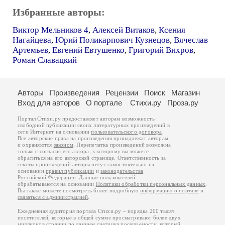
Избранные авторы:
Виктор Мельников 4
,
Алексей Витаков
,
Ксения
Нагайцева
,
Юрий Поликарпович Кузнецов
,
Вячеслав
Артемьев
,
Евгений Евтушенко
,
Григорий Вихров
,
Роман Славацкий
Авторы
Произведения
Рецензии
Поиск
Магазин
Вход для авторов
О портале
Стихи.ру
Проза.ру
Портал Стихи.ру предоставляет авторам возможность
свободной публикации своих литературных произведений в
сети Интернет на основании
пользовательского договора
.
Все авторские права на произведения принадлежат авторам
и охраняются
законом
. Перепечатка произведений возможна
только с согласия его автора, к которому вы можете
обратиться на его авторской странице. Ответственность за
тексты произведений авторы несут самостоятельно на
основании
правил публикации
и
законодательства
Российской Федерации
. Данные пользователей
обрабатываются на основании
Политики обработки персональных данных
.
Вы также можете посмотреть более подробную
информацию о портале
и
связаться с администрацией
.
Ежедневная аудитория портала Стихи.ру – порядка 200 тысяч
посетителей, которые в общей сумме просматривают более двух
миллионов страниц по данным счетчика посещаемости, который