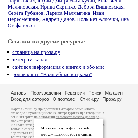
Лари Лисил
,
Юрий Дмитриевич Кузин
,
Анастасия
Малиновская
,
Ирина Скрипко
,
Дебора Вишневская
,
Серёга Губанов
,
Лариса Малмыгина
,
Иван
Пересмешник
,
Андрей Данов
,
Ноль Без Аллочки
,
Яна
Стефанович
Ссылки на другие ресурсы:
страница на проза.ру
телеграм-канал
сайт:вся информация о книгах и обо мне
ролик книги "Волшебные витражи"
Авторы
Произведения
Рецензии
Поиск
Магазин
Вход для авторов
О портале
Стихи.ру
Проза.ру
Портал Стихи.ру предоставляет авторам возможность
свободной публикации своих литературных произведений в
сети Интернет на основании
пользовательского договора
.
Все авторские права на произведения принадлежат авторам
и охраняются
законом
. Перепечатка произведений возможна
Мы используем файлы cookie
только с согласия его автора, к которому вы можете
обратиться на его авторской странице. Ответственность за
для улучшения работы сайта.
тексты произведений авторы несут самостоятельно на