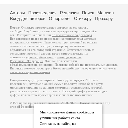
Авторы
Произведения
Рецензии
Поиск
Магазин
Вход для авторов
О портале
Стихи.ру
Проза.ру
Портал Стихи.ру предоставляет авторам возможность
свободной публикации своих литературных произведений в
сети Интернет на основании
пользовательского договора
.
Все авторские права на произведения принадлежат авторам
и охраняются
законом
. Перепечатка произведений возможна
только с согласия его автора, к которому вы можете
обратиться на его авторской странице. Ответственность за
тексты произведений авторы несут самостоятельно на
основании
правил публикации
и
законодательства
Российской Федерации
. Данные пользователей
обрабатываются на основании
Политики обработки персональных данных
.
Вы также можете посмотреть более подробную
информацию о портале
и
связаться с администрацией
.
Ежедневная аудитория портала Стихи.ру – порядка 200 тысяч
посетителей, которые в общей сумме просматривают более двух
миллионов страниц по данным счетчика посещаемости, который
расположен справа от этого текста. В каждой графе указано по две
цифры: количество просмотров и количество посетителей.
© Все права принадлежат авторам, 2000-2026. Портал работает под
эгидой
Российского союза писателей
.
18+
Мы используем файлы cookie для
улучшения работы сайта.
Оставаясь на сайте, вы