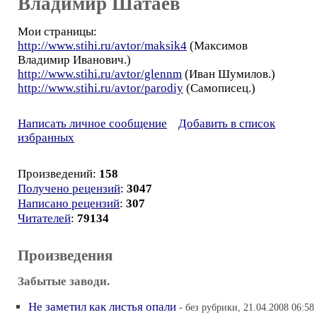
Владимир Шатаев
Мои страницы:
http://www.stihi.ru/avtor/maksik4
(Максимов
Владимир Иванович.)
http://www.stihi.ru/avtor/glennm
(Иван Шумилов.)
http://www.stihi.ru/avtor/parodiy
(Самописец.)
Написать личное сообщение
Добавить в список
избранных
Произведений:
158
Получено рецензий
:
3047
Написано рецензий
:
307
Читателей
:
79134
Произведения
Забытые заводи.
Не заметил как листья опали
- без рубрики, 21.04.2008 06:58