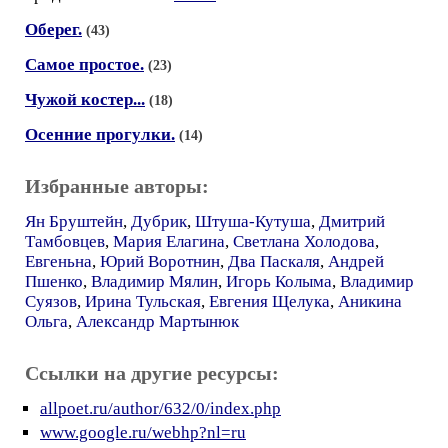
Оберег.
(43)
Самое простое.
(23)
Чужой костер...
(18)
Осенние прогулки.
(14)
Избранные авторы:
Ян Бруштейн
,
Дубрик
,
Штуша-Кутуша
,
Дмитрий
Тамбовцев
,
Мария Елагина
,
Светлана Холодова
,
Евгеньна
,
Юрий Воротнин
,
Два Паскаля
,
Андрей
Пшенко
,
Владимир Мялин
,
Игорь Колыма
,
Владимир
Суязов
,
Ирина Тульская
,
Евгения Щелука
,
Аникина
Ольга
,
Александр Мартынюк
Ссылки на другие ресурсы:
allpoet.ru/author/632/0/index.php
www.google.ru/webhp?nl=ru