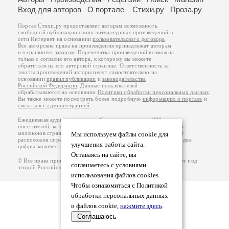
Вход для авторов
О портале
Стихи.ру
Проза.ру
Портал Стихи.ру предоставляет авторам возможность
свободной публикации своих литературных произведений в
сети Интернет на основании
пользовательского договора
.
Все авторские права на произведения принадлежат авторам
и охраняются
законом
. Перепечатка произведений возможна
только с согласия его автора, к которому вы можете
обратиться на его авторской странице. Ответственность за
тексты произведений авторы несут самостоятельно на
основании
правил публикации
и
законодательства
Российской Федерации
. Данные пользователей
обрабатываются на основании
Политики обработки персональных данных
.
Вы также можете посмотреть более подробную
информацию о портале
и
связаться с администрацией
.
Ежедневная аудитория портала Стихи.ру – порядка 200 тысяч
посетителей, которые в общей сумме просматривают более двух
миллионов страниц по данным счетчика посещаемости, который
Мы используем файлы cookie для
расположен справа от этого текста. В каждой графе указано по две
улучшения работы сайта.
цифры: количество просмотров и количество посетителей.
Оставаясь на сайте, вы
© Все права принадлежат авторам, 2000-2026. Портал работает под
соглашаетесь с условиями
эгидой
Российского союза писателей
.
18+
использования файлов cookies.
Чтобы ознакомиться с Политикой
обработки персональных данных
и файлов cookie,
нажмите здесь
.
Соглашаюсь