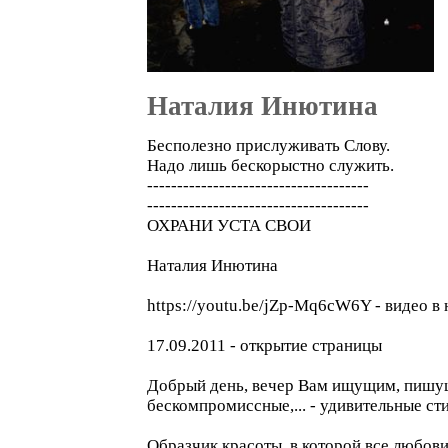
Наталия Инютина
Бесполезно прислуживать Слову.
Надо лишь бескорыстно служить.
-------------------------------------
-------------------------------------
ОХРАНИ УСТА СВОИ
Наталия Инютина
https://youtu.be/jZp-Mq6cW6Y - видео
17.09.2011 - открытие страницы
Добрый день, вечер Вам ищущим, пишущ
бескомпромиссные,... - удивительные 
Образчик красоты, в которой все любови