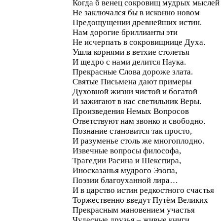
Когда б венец сокровищ мудрых мыслей
Не заключался бы в исконно новом
Предощущении древнейших истин.
Нам дорогие бриллианты эти
Не исчерпать в сокровищнице Духа.
Ушла корнями в ветхие столетья
И щедро с нами делится Наука.
Прекрасные Слова дороже злата.
Святые Письмена дают примеры
Духовной жизни чистой и богатой
И зажигают в нас светильник Веры.
Произведения Немых Вопросов
Ответствуют нам звонко и свободно.
Познание становится так просто,
И разуменье столь же многоплодно.
Извечные вопросы философа,
Трагедии Расина и Шекспира,
Иносказанья мудрого Эзопа,
Поэзии благоуханной лира…
И в царство истин редкостного счастья
Торжественно введут Путём Великих
Прекрасным мановением участья
Чудесные друзья – живые книги.