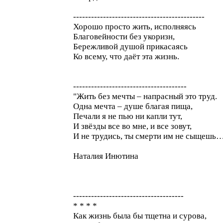
--------------------------------------------
Хорошо просто жить, исполняясь
Благовейности без укоризн,
Бережливой душой прикасаясь
Ко всему, что даёт эта жизнь.
--------------------------------------
"Жить без мечты – напрасный это труд.
Одна мечта – душе благая пища,
Печали я не пью ни капли тут,
И звёзды все во мне, и все зовут,
И не трудись, ты смерти им не сыщешь
Наталия Инютина
-------------------------------------
* * * *
Как жизнь была бы тщетна и сурова,