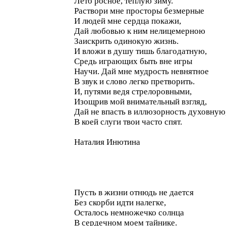
Лето росное, тёплую зиму.
Раствори мне просторы безмерные
И людей мне сердца покажи,
Дай любовью к ним нелицемерною
Заискрить одинокую жизнь.
И вложи в душу тишь благодатную,
Средь играющих быть вне игры
Научи. Дай мне мудрость невнятное
В звук и слово легко претворить.
И, путями ведя стрелоровными,
Изощрив мой внимательный взгляд,
Дай не впасть в иллюзорность духовную
В коей слуги твои часто спят.
Наталия Инютина
Пусть в жизни отнюдь не дается
Без скорби идти налегке,
Осталось немножечко солнца
В сердечном моем тайнике.