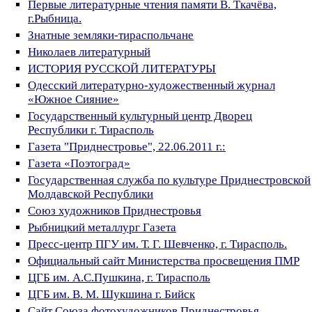
Первые литературные чтения памяти В. Ткачёва,
г.Рыбница.
Знатные земляки-тираспольчане
Николаев литературный
ИСТОРИЯ РУССКОЙ ЛИТЕРАТУРЫ
Одесский литературно-художественный журнал
«Южное Сияние»
Государственный культурный центр Дворец
Республики г. Тирасполь
Газета "Приднестровье", 22.06.2011 г.:
Газета «Поэтоград»
Государственная служба по культуре Приднестровской
Молдавской Республики
Союз художников Приднестровья
Рыбницкий металлург Газета
Пресс-центр ПГУ им. Т. Г. Шевченко, г. Тирасполь.
Официальный сайт Министерства просвещения ПМР
ЦГБ им. А.С.Пушкина, г. Тирасполь
ЦГБ им. В. М. Шукшина г. Бийск
Сайт Союза фотохудожников Приднестровья