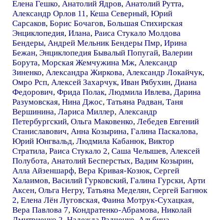
Елена Гешко
,
Анатолий Ядров
,
Анатолий Рутта
,
Александр Орлов 11
,
Кеша Северный
,
Юрий
Сарсаков
,
Борис Бочагов
,
Большая Стихирская
Энциклопедия
,
Илана
,
Раиса Стукало Молдова
Бендеры
,
Андрей Мельник Бендеры Пмр
,
Ирина
Бежан
,
Энциклопедия Бывалый Попугай
,
Валерии
Борута
,
Морская Жемчужина Мж
,
Александр
Зиненко
,
Александра Жиркова
,
Александр Локайчук
,
Омро Рсп
,
Алексей Захарчук
,
Иван Рябухин
,
Диана
Федорович
,
Фрида Полак
,
Людмила Ивлева
,
Дарина
Разумовская
,
Нина Джос
,
Татьяна Радван
,
Таня
Вершинина
,
Лариса Миллер
,
Александр
Петербургский
,
Ольга Маковенко
,
Лебедев Евгений
Станиславович
,
Анна Козырина
,
Галина Паскалова
,
Юрий Юнгвальд
,
Людмила Кабанюк
,
Виктор
Стратила
,
Раиса Стукало 2
,
Саша Челышев
,
Алексей
Полубота
,
Анатолий Бесперстых
,
Вадим Козырин
,
Алла Айзеншарф
,
Вера Кривая-Козюк
,
Сергей
Халаимов
,
Василий Гурковский
,
Галина Гурски
,
Арти
Аксен
,
Ольга Негру
,
Татьяна Меделян
,
Сергей Багнюк
2
,
Елена Лён Луговская
,
Фаина Мотрук-Сухацкая
,
Вера Павлова 7
,
Кондратенко-Абрамова
,
Николай
Дмитриенко 2
,
Надежда Радченко
,
Альбина