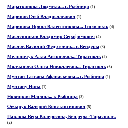
Маратканова Людмила... г. Рыбница
(1)
Маринов Глеб Владиславович
(1)
Маринова Ирина Валентиновна... Тирасполь
(4)
Масленников Владимир Серафимович
(4)
Маслов Василий Федотович... г. Бендеры
(3)
Мельничук Алла Антоновна... Тирасполь
(2)
Молчанова Ольга Николаевна... Тирасполь
(6)
Мунтян Татьяна Афанасьевна... г. Рыбница
(1)
Мунтяну Нина
(1)
Новицкая Марина... г. Рыбница
(2)
Овчарук Валерий Константинович
(5)
Павлова Вера Валерьевна, Бендеры -Тирасполь.
(2)