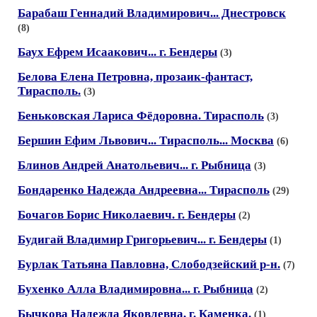
Барабаш Геннадий Владимирович... Днестровск
(8)
Баух Ефрем Исаакович... г. Бендеры
(3)
Белова Елена Петровна, прозаик-фантаст,
Тирасполь.
(3)
Беньковская Лариса Фёдоровна. Тирасполь
(3)
Бершин Ефим Львович... Тирасполь... Москва
(6)
Блинов Андрей Анатольевич... г. Рыбница
(3)
Бондаренко Надежда Андреевна... Тирасполь
(29)
Бочагов Борис Николаевич. г. Бендеры
(2)
Будигай Владимир Григорьевич... г. Бендеры
(1)
Бурлак Татьяна Павловна, Слободзейский р-н.
(7)
Бухенко Алла Владимировна... г. Рыбница
(2)
Бычкова Надежда Яковлевна, г. Каменка.
(1)