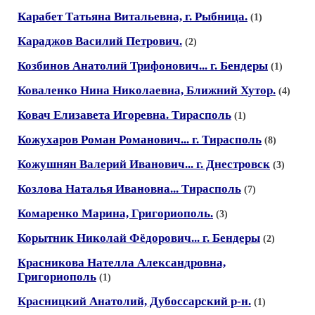
Карабет Татьяна Витальевна, г. Рыбница.
(1)
Караджов Василий Петрович.
(2)
Козбинов Анатолий Трифонович... г. Бендеры
(1)
Коваленко Нина Николаевна, Ближний Хутор.
(4)
Ковач Елизавета Игоревна. Тирасполь
(1)
Кожухаров Роман Романович... г. Тирасполь
(8)
Кожушнян Валерий Иванович... г. Днестровск
(3)
Козлова Наталья Ивановна... Тирасполь
(7)
Комаренко Марина, Григориополь.
(3)
Корытник Николай Фёдорович... г. Бендеры
(2)
Красникова Нателла Александровна,
Григориополь
(1)
Красницкий Анатолий, Дубоссарский р-н.
(1)