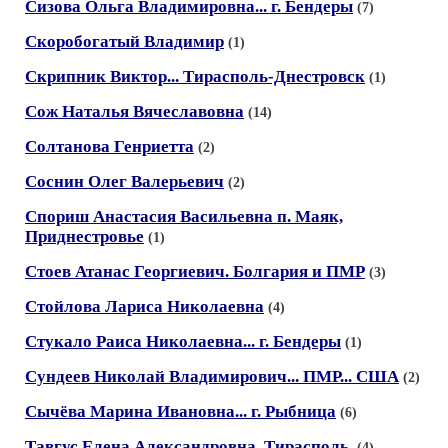
Сизова Ольга Владимировна... г. Бендеры
(7)
Скоробогатый Владимир
(1)
Скрипник Виктор... Тирасполь-Днестровск
(1)
Сож Наталья Вячеславовна
(14)
Солтанова Генриетта
(2)
Соснин Олег Валерьевич
(2)
Спориш Анастасия Васильевна п. Маяк,
Приднестровье
(1)
Стоев Атанас Георгиевич. Болгария и ПМР
(3)
Стойлова Лариса Николаевна
(4)
Стукало Раиса Николаевна... г. Бендеры
(1)
Сундеев Николай Владимирович... ПМР... США
(2)
Сычёва Марина Ивановна... г. Рыбница
(6)
Тавгус Елена Александровна, Тирасполь.
(4)