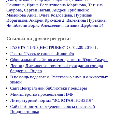
Осинкина
,
Ирина Валентиновна Маринова
,
Татьяна
Саурова
,
Сергей Пагын
,
Андрей Грибиненко
,
Мамонова Анна
,
Ольга Козловцева
,
Нурислан
Ибрагимов
,
Андрей Крючков 2
,
Валентина Пурахина
,
Чичибабин Борис Алексеевич
,
Татьяна Щербина 14
Ссылки на другие ресурсы:
ГАЗЕТА "ПРИДНЕСТРОВЬЕ" ОТ 02.09.2010 Г.
Газета "Русское слово" г.Кишинёв
Официальный сайт писателя-фантаста Юрия Самуся
Леонид Литвиненко. почётный гражданин города
бендеры... Видео
В помощь педагогам. Рассказы о зиме и о животных
зимой
Сайт Центральной библиотеки г.Бендеры
Министерство просвещения ПМР
Литературный портал "ЗОЛОТАЯ ПОЭЗИЯ"
Cайт Рыбницкого отделения союза писателей
Приднестровья