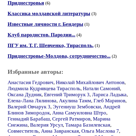
Приднестровья
(6)
Классика молдавской литературы
(3)
Известные личности г. Бендеры
(1)
Клуб пародистов. Пародии...
(4)
ПГУ им. Т. Г. Шевченко, Тирасполь.
(1)
Приднестровье-Молдова, сотрудничество...
(2)
Избранные авторы:
Анастасия Гедрович
,
Николай Михайлович Антонов
,
Людмила Кудрявцева Тирасполь
,
Натали Самоний
,
Оксана Дудник
,
Евгений Триморук 3
,
Лариса Ладыка
,
Елена-Лана Лялинова
,
Акулина Тамм
,
Глеб Маринов
,
Валерий Овчарук 3
,
Эугениуш Зембовски
,
Андрей
Блинов Зимородок
,
Анна Самуиловна Штро
,
Геннадий Барабаш
,
Сергей Ратмиров
,
Марина
Снежина
,
Валерия Урсул
,
Тамара Базилевская
,
Совместитель
,
Анна Завранская
,
Ольга Маслова 7
,