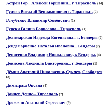
Астрон Гор... Алексей Горшенин... г. Тирасполь
(14)
Гуляев Виталий Вениаминович г. Тирасполь
(2)
Голубенко Владимир Семёнович
(1)
Гурски Галина Борисовна... Тирасполь
(1)
Делимарская Надежда Евгеньевна... г. Бендеры
(2)
Дендемарченко Наталья Ивановна... Бендеры
(2)
Денисенко Владимир Николаевич, г. Бендеры.
(4)
Денисова Людмила Викторовна... г. Бендеры
(1)
Дёмин Анатолий Николаевич, Суклея, Слободзея
(8)
Димитраш Оксана
(4)
Дойчев Денис... Тирасполь
(7)
Дрожжин Анатолий Сергеевич
(9)