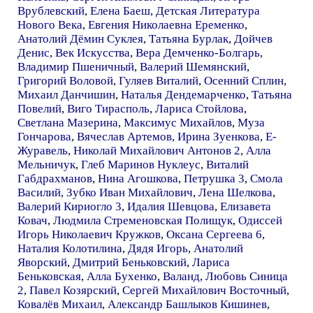
Врублевский
,
Елена Баеш
,
Детская Литература
Нового Века
,
Евгения Николаевна Еременко
,
Анатолий Дёмин Суклея
,
Татьяна Бурлак
,
Дойчев
Денис
,
Век Искусства
,
Вера Демченко-Болгарь
,
Владимир Пшеничный
,
Валерий Шемянский
,
Григорий Воловой
,
Гуляев Виталий
,
Осенний Сплин
,
Михаил Данчишин
,
Наталья Дендемарченко
,
Татьяна
Повелий
,
Виго Тирасполь
,
Лариса Стойлова
,
Светлана Мазерина
,
Максимус Михайлов
,
Муза
Гончарова
,
Вячеслав Артемов
,
Ирина Зуенкова
,
Е-
Журавель
,
Николай Михайлович Антонов 2
,
Алла
Мельничук
,
Глеб Маринов Нуклеус
,
Виталий
Габдрахманов
,
Нина Агошкова
,
Петрушка 3
,
Смола
Василий
,
Зубко Иван Михайлович
,
Лена Шелкова
,
Валерий Кириогло 3
,
Идалия Шевцова
,
Елизавета
Ковач
,
Людмила Стременовская Полищук
,
Одиссей
Игорь Николаевич Кружков
,
Оксана Сергеева 6
,
Наталия Колотилина
,
Дядя Игорь
,
Анатолий
Яворский
,
Дмитрий Беньковский
,
Лариса
Беньковская
,
Алла Бухенко
,
Валанд
,
Любовь Синица
2
,
Павел Козярский
,
Сергей Михайлович Восточный
,
Ковалёв Михаил
,
Александр Башлыков Кишинев
,