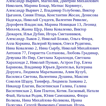
Александр Вырвич
,
Магнолия
,
Дмитрий Михайлович
Николаев
,
Марина Бокар
,
Матиас Корвинус
,
Александр Вырвич 2
,
Владимир Голубенко
,
Виктор
Цыганов
,
Синяя Птица
,
Константин Жосан
,
Денисова
Надежда
,
Николай Сундеев
,
Валентин Ривилис
,
Дорофеев Владислав
,
Марина Новицкая 13
,
Леонид
Михеев
,
Жанна Щур
,
Нина Коваленко
,
Виктор
Дюкарев
,
Илья Дубин
,
Игорь Сметанников
,
Александр Лыков 2
,
Николай Божко
,
Ольга Флоря
,
Алла Коркина
,
Валерий Куликов
,
Олеся Рудягина
,
Нина Коваленко 2
,
Нина Сырбу
,
Николай Михайлович
Антонов 77
,
Генриетта Солтанова
,
Любовь Градинар
,
Девушка Из Пмр
,
Светлана Харахондя
,
Светлана
Харахондя 2
,
Николай Пунько
,
Астрон Гор
,
Елена
Баринова
,
Владимир Юрьев Дрентельн
,
Катерина
Дорунга
,
Людмила Маратканова
,
Алим Кузуб
,
Василиса Светова
,
Валентина Душина
,
Максим
Соколов Шэдоу
,
Танифер
,
Людмила Заикина 2
,
Никандр Елагин
,
Васютинская Галина
,
Галина
Васютинская 2
,
Ким Платон
,
Котик Ласковый
,
Натали
Флай
,
Наталья Родик
,
Юлия Самошкина
,
Флора
Волкова
,
Нина Михайлова-Коликова
,
Ирина
Палесика
,
Сергей Якимович-Синицын
,
Игорь