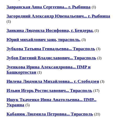
Завранская Анна Сергеевна... г. Рыбница
(1)
Загородний Александр Ювенальевич... г. Рыбница
(1)
Заикина Людмила Иосифовна, г. Бендеры.
(1)
Юрий михайлович заяц, тирасполь.
(3)
Зубкова Татьяна Геннадьевна... Тирасполь
(3)
Зубов Евгений Владиславович... Тирасполь
(2)
Зуенкова Ирина Александровна... ПМР и
Башкортостан
(1)
Ивлева Людмила Михайловна... г. Слободзея
(3)
Ильин Игорь Ростиславович... Тирасполь
(17)
Ищук Ткаченко Инна Анатольевна... ПМР...
Украина
(5)
Кабанюк Людмила Петровна... Тирасполь
(21)