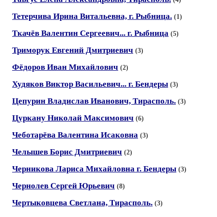
Тетерчива Ирина Витальевна, г. Рыбница.
(1)
Ткачёв Валентин Сергеевич... г. Рыбница
(5)
Триморук Евгений Дмитриевич
(3)
Фёдоров Иван Михайлович
(2)
Худяков Виктор Васильевич... г. Бендеры
(3)
Цепурин Владислав Иванович, Тирасполь.
(3)
Цуркану Николай Максимович
(6)
Чеботарёва Валентина Исаковна
(3)
Челышев Борис Дмитриевич
(2)
Черникова Лариса Михайловна г. Бендеры
(3)
Чернолев Сергей Юрьевич
(8)
Чертыковцева Светлана, Тирасполь.
(3)