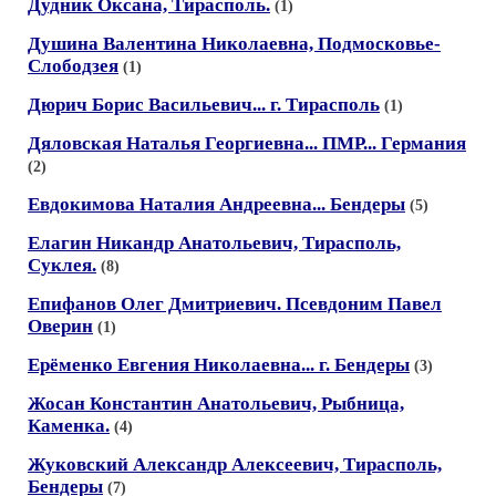
Дудник Оксана, Тирасполь.
(1)
Душина Валентина Николаевна, Подмосковье-
Слободзея
(1)
Дюрич Борис Васильевич... г. Тирасполь
(1)
Дяловская Наталья Георгиевна... ПМР... Германия
(2)
Евдокимова Наталия Андреевна... Бендеры
(5)
Елагин Никандр Анатольевич, Тирасполь,
Суклея.
(8)
Епифанов Олег Дмитриевич. Псевдоним Павел
Оверин
(1)
Ерёменко Евгения Николаевна... г. Бендеры
(3)
Жосан Константин Анатольевич, Рыбница,
Каменка.
(4)
Жуковский Александр Алексеевич, Тирасполь,
Бендеры
(7)