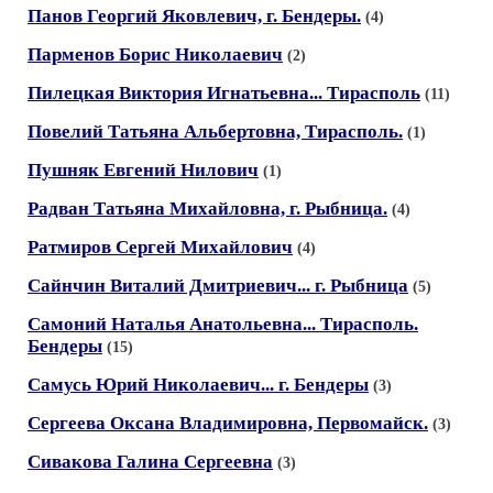
Панов Георгий Яковлевич, г. Бендеры.
(4)
Парменов Борис Николаевич
(2)
Пилецкая Виктория Игнатьевна... Тирасполь
(11)
Повелий Татьяна Альбертовна, Тирасполь.
(1)
Пушняк Евгений Нилович
(1)
Радван Татьяна Михайловна, г. Рыбница.
(4)
Ратмиров Сергей Михайлович
(4)
Сайнчин Виталий Дмитриевич... г. Рыбница
(5)
Самоний Наталья Анатольевна... Тирасполь.
Бендеры
(15)
Самусь Юрий Николаевич... г. Бендеры
(3)
Сергеева Оксана Владимировна, Первомайск.
(3)
Сивакова Галина Сергеевна
(3)