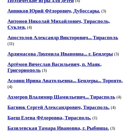
Поэтические игры для детей
(4)
Анников Юрий Фёдорович, Дубоссары.
(3)
Антонов Николай Михайлович, Тирасполь,
Суклея.
(4)
Апостолов Александр Викторович... Тирасполь
(11)
Ардимасова Людмила Ивановна... г. Бендеры
(3)
Артёмов Вячеслав Васильевич, п. Маяк,
Григориополь
(3)
Асоянц Ирина Анатольевна... Бендеры... Торонто.
(4)
Ахмеров Владимир Шамильевич... Тирасполь
(4)
Багнюк Сергей Александрович, Тирасполь.
(4)
Баеш Елена Фёдоровна, Тирасполь.
(1)
Базилевская Тамара Ивановна, г. Рыбница.
(3)