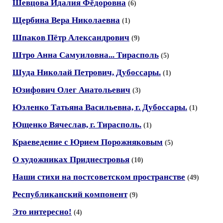
Шевцова Идалия Фёдоровна
(6)
Щербина Вера Николаевна
(1)
Шпаков Пётр Александрович
(9)
Штро Анна Самуиловна... Тирасполь
(5)
Шуда Николай Петрович, Дубоссары.
(1)
Юзифович Олег Анатольевич
(3)
Юзленко Татьяна Васильевна, г. Дубоссары.
(1)
Ющенко Вячеслав, г. Тирасполь.
(1)
Краеведение с Юрием Порожняковым
(5)
О художниках Приднестровья
(10)
Наши стихи на постсоветском пространстве
(49)
Республиканский компонент
(9)
Это интересно!
(4)