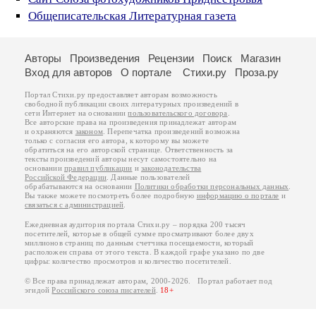
Общеписательская Литературная газета
Авторы
Произведения
Рецензии
Поиск
Магазин
Вход для авторов
О портале
Стихи.ру
Проза.ру
Портал Стихи.ру предоставляет авторам возможность
свободной публикации своих литературных произведений в
сети Интернет на основании
пользовательского договора
.
Все авторские права на произведения принадлежат авторам
и охраняются
законом
. Перепечатка произведений возможна
только с согласия его автора, к которому вы можете
обратиться на его авторской странице. Ответственность за
тексты произведений авторы несут самостоятельно на
основании
правил публикации
и
законодательства
Российской Федерации
. Данные пользователей
обрабатываются на основании
Политики обработки персональных данных
.
Вы также можете посмотреть более подробную
информацию о портале
и
связаться с администрацией
.
Ежедневная аудитория портала Стихи.ру – порядка 200 тысяч
посетителей, которые в общей сумме просматривают более двух
миллионов страниц по данным счетчика посещаемости, который
расположен справа от этого текста. В каждой графе указано по две
цифры: количество просмотров и количество посетителей.
© Все права принадлежат авторам, 2000-2026. Портал работает под
эгидой
Российского союза писателей
.
18+