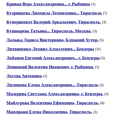
Кривая Вера Александровна... г. Рыбница
(1)
Кудрявцева Людмила Леонидовна... Тирасполь
(7)
Купершмидт Валерий Аркадьевич, Тирасполь.
(3)
Кушнарева Татьяна... Тирасполь. Москва.
(3)
Ладыка Лариса Викторовна, Ближний Хутор.
(5)
Литвиненко Леонид Алексеевич... Бендеры
(11)
Лобанов Евгений Александрович... г. Бендеры
(5)
Ловицкий Валентин Иванович, г. Рыбница.
(1)
Лосева Антонина
(1)
Лялинова Елена Александровна... Тирасполь
(2)
Мазерина Светлана Александровна, г. Бендеры.
(3)
Майдурова Валентина Ефимовна, Тирасполь.
(6)
Мандражи Елена Николаевна, Тирасполь.
(1)