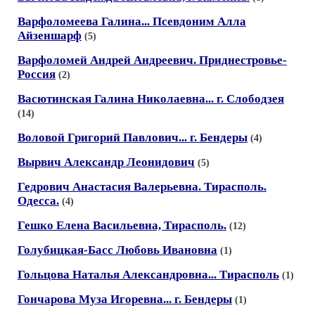
Варфоломеева Галина... Псевдоним Алла
Айзеншарф
(5)
Варфоломей Андрей Андреевич. Приднестровье-
Россия
(2)
Васютинская Галина Николаевна... г. Слободзея
(14)
Воловой Григорий Павлович... г. Бендеры
(4)
Вырвич Александр Леонидович
(5)
Гедрович Анастасия Валерьевна. Тирасполь.
Одесса.
(4)
Гешко Елена Васильевна, Тирасполь.
(12)
Голубицкая-Басс Любовь Ивановна
(1)
Гольцова Наталья Александровна... Тирасполь
(1)
Гончарова Муза Игоревна... г. Бендеры
(1)