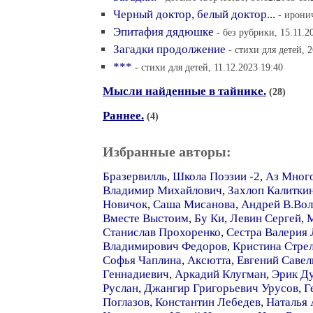
Черный доктор, белый доктор...
- ирони
Эпитафия дядюшке
- без рубрики, 15.11.2
Загадки продолжение
- стихи для детей, 
***
- стихи для детей, 11.12.2023 19:40
Мысли найденные в тайнике.
(28)
Раннее.
(4)
Избранные авторы:
Бразервилль
,
Школа Поэзии -2
,
Аз Мног
Владимир Михайлович
,
Захлоп Калитки
Новичок
,
Саша Мисанова
,
Андрей В.Вол
Вместе Выстоим
,
Бу Ки
,
Левин Сергей
,
Станислав Прохоренко
,
Сестра Валерия 
Владимирович Федоров
,
Кристина Стре
Софья Чаплина
,
Аксютта
,
Евгений Савел
Геннадиевич
,
Аркадий Клугман
,
Эрик Д
Руслан
,
Джангир Григорьевич Урусов
,
Г
Поглазов
,
Константин Лебедев
,
Наталья