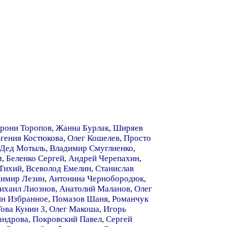
Крони Торопов
,
Жанна Бурлак
,
Ширяев
гения Костюкова
,
Олег Кошелев
,
Просто
Дед Мотыль
,
Владимир Смуглиенко
,
м
,
Беленко Сергей
,
Андрей Черепахин
,
 Тихий
,
Всеволод Емелин
,
Станислав
димир Лезин
,
Антонина Чернобородюк
,
ихаил Лиознов
,
Анатолий Маланов
,
Олег
ин Избранное
,
Помазов Шаня
,
Романчук
Това Кунин 3
,
Олег Макоша
,
Игорь
андрова
,
Покровский Павел
,
Сергей