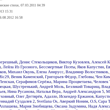
ческие стихи, 07.03.2011 04:39
013 15:31
26.08.2012 16:58
огрешный
,
Денис Стекольщиков
,
Виктор Кузовлев
,
Алексей 
н
,
Лейла Из Грозного
,
Бессмертные Поэты
,
Яков Капустин
,
Ев
ков
,
Михаил Окунь
,
Елена Анирусс
,
Владимир Волостников
,
Mic29
,
Веник Каменский
,
Григорьев Фёдор
,
Глебовы
,
Чен Ки
Ленская
,
Серафимов Серёжа
,
Марина Процветаева
,
Человек
лецкая
,
Шустренький
,
Андрей Моль
,
Безликий Товарищ
,
Вла
ьев
,
Нина Русанова
,
Наталья Вера
,
Андрей Александров 5
,
М
уховный
,
Олег Дегтярёв
,
Адалло
,
Искендер Ержанов
,
Капуст
еннадий Суздалев 2
,
Svetlana Os
,
Аверкий Ноним
,
O.S
,
Сара 
 Ахпашева
,
Мария Знобищева
,
Оксана Задумина
,
Надя Алекс