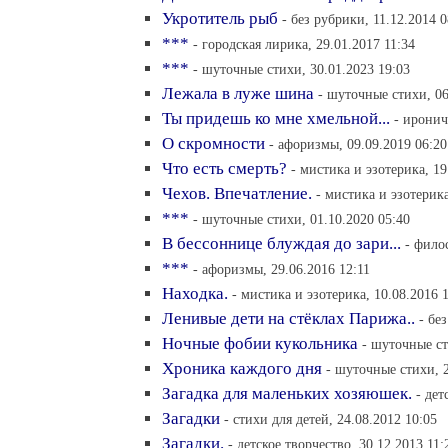
Укротитель рыб
- без рубрики, 11.12.2014 0
***
- городская лирика, 29.01.2017 11:34
***
- шуточные стихи, 30.01.2023 19:03
Лежала в луже шина
- шуточные стихи, 06
Ты придешь ко мне хмельной...
- иронич
О скромности
- афоризмы, 09.09.2019 06:20
Что есть смерть?
- мистика и эзотерика, 19
Чехов. Впечатление.
- мистика и эзотерика
***
- шуточные стихи, 01.10.2020 05:40
В бессоннице блуждая до зари...
- фило
***
- афоризмы, 29.06.2016 12:11
Находка.
- мистика и эзотерика, 10.08.2016 
Ленивые дети на стёклах Парижа..
- бе
Ночные фобии кукольника
- шуточные ст
Хроника каждого дня
- шуточные стихи, 2
Загадка для маленьких хозяюшек.
- дет
Загадки
- стихи для детей, 24.08.2012 10:05
Загадки.
- детское творчество, 30.12.2013 11: