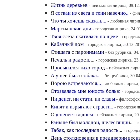
Жизнь деревьев
- пейзажная лирика, 09.12.
Я соткан из света и тени навечно..
- фил
Что ты хочешь сказать...
- любовная лирик
Марсианские дни
- городская лирика, 24.0
Твоя слеза скатилась по щеке
- городска
Кабачный дом
- городская лирика, 30.12.20
Стишата с паронимами
- без рубрики, 04.
Печаль и радость...
- городская лирика, 23
Просыпался тихо город
- пейзажная лирик
А у нее была собака...
- без рубрики, 30.0
Порою встречаются...
- любовная лирика, 
Отозвалась мне юность болью
- городск
Ни денег, ни стати, ни славы
- философск
Кипят и изрыгают страсти..
- городская л
Оцепенеет водоем
- пейзажная лирика, 20.
Раньше был молодой, шелестящий..
- г
Табак, как последняя радость...
- городс
День столкновения в преддверии весн