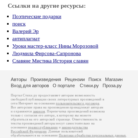
Ссылки на другие ресурсы:
Поэтические подарки
поиск
Валерий Эр
антиплагиат
Уроки мастер-класс Нины Морозовой
Людмила Фирсова-Сапронова
Славяне Мистика История славян
Авторы
Произведения
Рецензии
Поиск
Магазин
Вход для авторов
О портале
Стихи.ру
Проза.ру
Портал Стихи.ру предоставляет авторам возможность
свободной публикации своих литературных произведений в
сети Интернет на основании
пользовательского договора
.
Все авторские права на произведения принадлежат авторам
и охраняются
законом
. Перепечатка произведений возможна
только с согласия его автора, к которому вы можете
обратиться на его авторской странице. Ответственность за
тексты произведений авторы несут самостоятельно на
основании
правил публикации
и
законодательства
Российской Федерации
. Данные пользователей
обрабатываются на основании
Политики обработки персональных данных
.