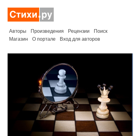
Авторы
Произведения
Рецензии
Поиск
Магазин
О портале
Вход для авторов