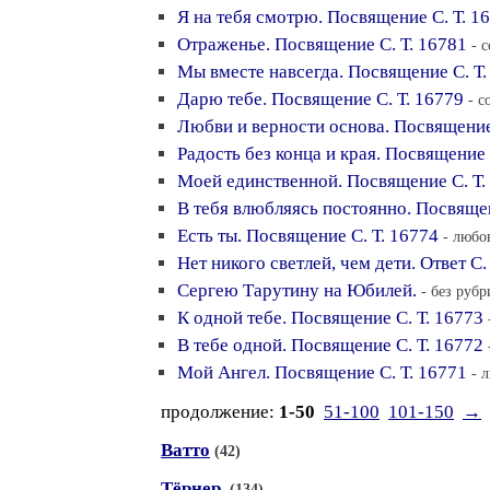
Я на тебя смотрю. Посвящение С. Т. 1
Отраженье. Посвящение С. Т. 16781
- 
Мы вместе навсегда. Посвящение С. Т.
Дарю тебе. Посвящение С. Т. 16779
- с
Любви и верности основа. Посвящение
Радость без конца и края. Посвящение 
Моей единственной. Посвящение С. Т.
В тебя влюбляясь постоянно. Посвящен
Есть ты. Посвящение С. Т. 16774
- любо
Нет никого светлей, чем дети. Ответ С. 
Сергею Тарутину на Юбилей.
- без рубр
К одной тебе. Посвящение С. Т. 16773
В тебе одной. Посвящение С. Т. 16772
Мой Ангел. Посвящение С. Т. 16771
- 
продолжение:
1-50
51-100
101-150
→
Ватто
(42)
Тёрнер.
(134)