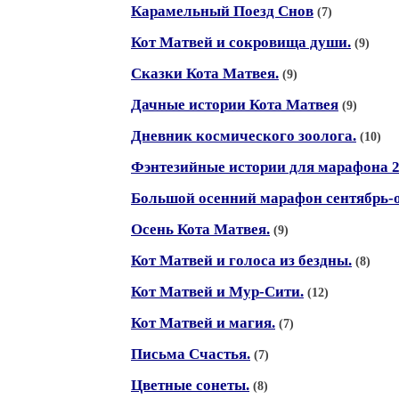
Карамельный Поезд Снов
(7)
Кот Матвей и сокровища души.
(9)
Сказки Кота Матвея.
(9)
Дачные истории Кота Матвея
(9)
Дневник космического зоолога.
(10)
Фэнтезийные истории для марафона 
Большой осенний марафон сентябрь-ок
Осень Кота Матвея.
(9)
Кот Матвей и голоса из бездны.
(8)
Кот Матвей и Мур-Сити.
(12)
Кот Матвей и магия.
(7)
Письма Счастья.
(7)
Цветные сонеты.
(8)